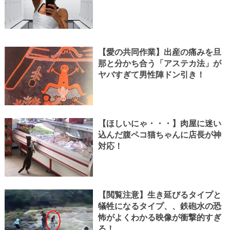
【愛の共同作業】出産の痛みを旦
那と分かち合う「アステカ法」が
ヤバすぎて男性陣ドン引き！
【ほしいにゃ・・・】肉屋に迷い
込んだ腹ペコ猫ちゃんに店長が神
対応！
【閲覧注意】生き延びるタイプと
犠牲になるタイプ、、鉄砲水の恐
怖がよくわかる映像が衝撃的すぎ
る！