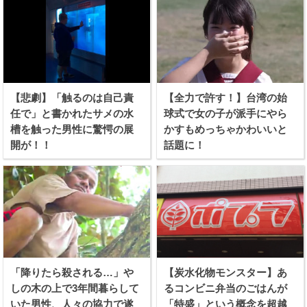
【悲劇】「触るのは自己責
【全力で許す！】台湾の始
任で」と書かれたサメの水
球式で女の子が派手にやら
槽を触った男性に驚愕の展
かすもめっちゃかわいいと
開が！！
話題に！
「降りたら殺される…」や
【炭水化物モンスター】あ
しの木の上で3年間暮らして
るコンビニ弁当のごはんが
いた男性、人々の協力で遂
「特盛」という概念を超越