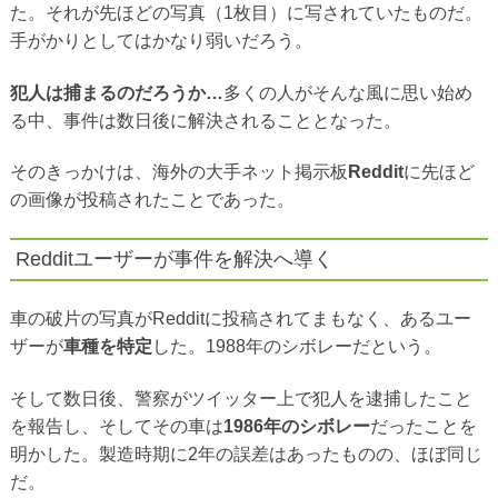
た。それが先ほどの写真（1枚目）に写されていたものだ。
手がかりとしてはかなり弱いだろう。
犯人は捕まるのだろうか…
多くの人がそんな風に思い始め
る中、事件は数日後に解決されることとなった。
そのきっかけは、海外の大手ネット掲示板
Reddit
に先ほど
の画像が投稿されたことであった。
Redditユーザーが事件を解決へ導く
車の破片の写真がRedditに投稿されてまもなく、あるユー
ザーが
車種を特定
した。1988年のシボレーだという。
そして数日後、警察がツイッター上で犯人を逮捕したこと
を報告し、そしてその車は
1986年のシボレー
だったことを
明かした。製造時期に2年の誤差はあったものの、ほぼ同じ
だ。