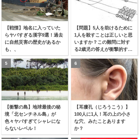
【戦慄】地名に入っていた
【問題】5人を助けるために
らヤバすぎる漢字9選！過去
1人を殺すことは正しいと思
に自然災害の歴史があるか
いますか？この難問に対す
も、、
る2歳児の答えが衝撃的すぎ
る！！
【衝撃の島】地球最後の秘
【耳瘻孔（じろうこう）】
境「北センチネル島」が
100人に1人！耳の上の小さ
色々ヤバすぎてシャレにな
な穴、みたことあります
らないレベル！
か？