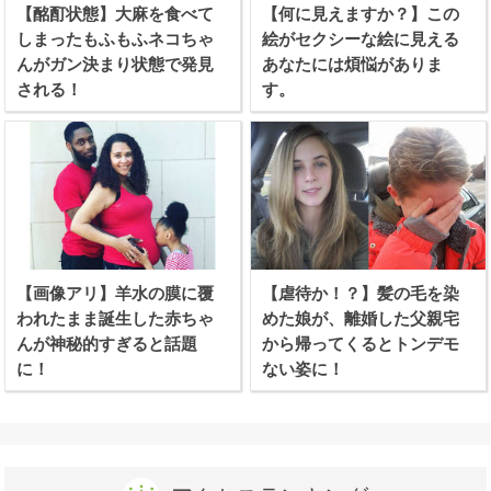
【酩酊状態】大麻を食べて
【何に見えますか？】この
しまったもふもふネコちゃ
絵がセクシーな絵に見える
んがガン決まり状態で発見
あなたには煩悩がありま
される！
す。
【画像アリ】羊水の膜に覆
【虐待か！？】髪の毛を染
われたまま誕生した赤ちゃ
めた娘が、離婚した父親宅
んが神秘的すぎると話題
から帰ってくるとトンデモ
に！
ない姿に！