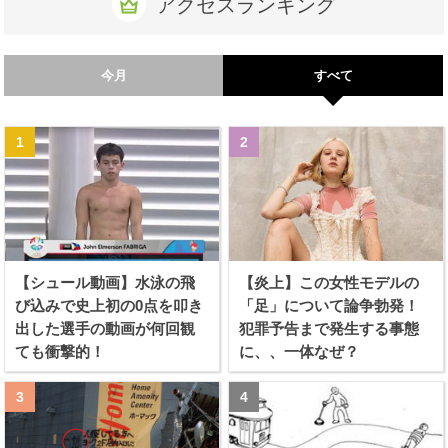
アクセスランキング
今月
すべて
【シュール動画】水泳の飛
【炎上】この女性モデルの
び込みで史上初の0点を叩き
「足」について論争勃発！
出した選手の動画が何回観
犯罪予告まで発生する事態
ても衝撃的！
に、、一体なぜ？