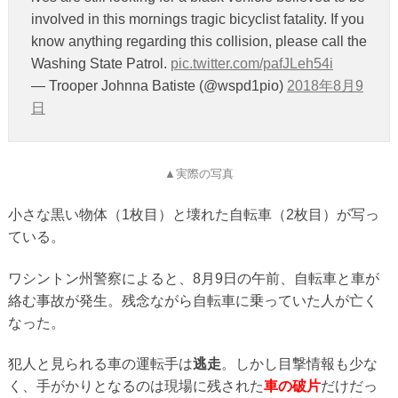
involved in this mornings tragic bicyclist fatality. If you
know anything regarding this collision, please call the
Washing State Patrol.
pic.twitter.com/pafJLeh54i
— Trooper Johnna Batiste (@wspd1pio)
2018年8月9
日
▲実際の写真
小さな黒い物体（1枚目）と壊れた自転車（2枚目）が写っ
ている。
ワシントン州警察によると、8月9日の午前、自転車と車が
絡む事故が発生。残念ながら自転車に乗っていた人が亡く
なった。
犯人と見られる車の運転手は
逃走
。しかし目撃情報も少な
く、手がかりとなるのは現場に残された
車の破片
だけだっ