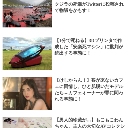
クジラの死骸がTwitterに投稿され
て物議をかもす！
【1分で死ねる】3Dプリンタで作
成した「安楽死マシン」に批判が
続出する事態に！
【けしからん！】客が来ないカフ
ェに同情し、ひと肌脱いだモデル
たち→カフェオーナーが罪に問わ
れる事態に！
【男人的珍藏が…】もこもこわん
ちゃん、主人の大切なAVコレクシ