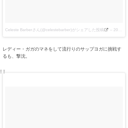
Celeste Barberさん(@celestebarber)がシェアした投稿
–
2017 6月 23 6:01午後 PDT
レディー・ガガのマネをして流行りのサップヨガに挑戦す
るも、撃沈。