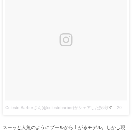
Celeste Barberさん(@celestebarber)がシェアした投稿
–
2016 7月 4 12:02午後 PDT
スーっと人魚のようにプールから上がるモデル。しかし現