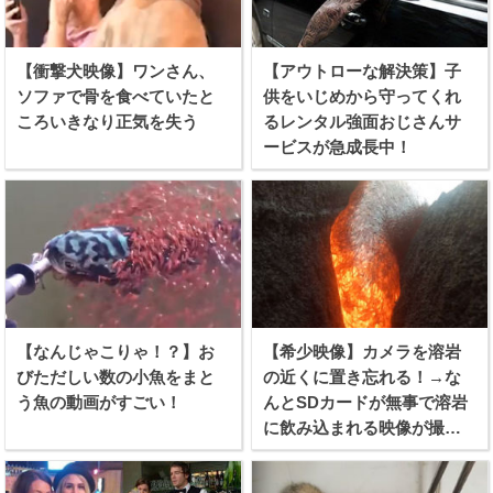
【衝撃犬映像】ワンさん、
【アウトローな解決策】子
ソファで骨を食べていたと
供をいじめから守ってくれ
ころいきなり正気を失う
るレンタル強面おじさんサ
ービスが急成長中！
【なんじゃこりゃ！？】お
【希少映像】カメラを溶岩
びただしい数の小魚をまと
の近くに置き忘れる！→な
う魚の動画がすごい！
んとSDカードが無事で溶岩
に飲み込まれる映像が撮れ
たらしい！