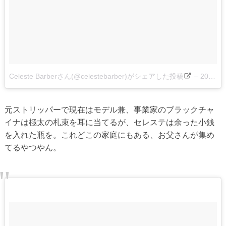
Celeste Barberさん(@celestebarber)がシェアした投稿
–
2016 9月 15 10:33午前 PDT
元ストリッパーで現在はモデル兼、事業家のブラックチャ
イナは極太の札束を耳に当てるが、セレステは余った小銭
を入れた瓶を。これどこの家庭にもある、お父さんが集め
てるやつやん。