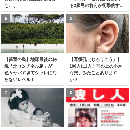
も、、
る2歳児の答えが衝撃的すぎ
る！！
【衝撃の島】地球最後の秘
【耳瘻孔（じろうこう）】
境「北センチネル島」が
100人に1人！耳の上の小さ
色々ヤバすぎてシャレにな
な穴、みたことあります
らないレベル！
か？