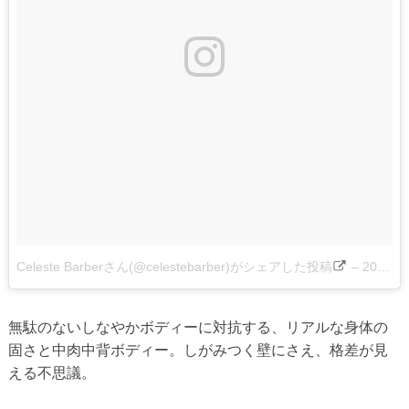
Celeste Barberさん(@celestebarber)がシェアした投稿
–
2017 8月 8 11:15午後 PDT
無駄のないしなやかボディーに対抗する、リアルな身体の
固さと中肉中背ボディー。しがみつく壁にさえ、格差が見
える不思議。