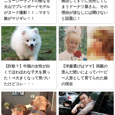
ニュージーランドの聖なる
開店してすぐに完売してし
火山でプレイボーイモデル
まうドーナツ屋さん、その
がヌード撮影！！→マオリ
理由が涙なしには聞けない
族がマジギレ！！
と話題に！
【詐欺？】中国の女性が白
【洋服選びはママ】両親の
くてほわほわな子犬を買っ
歪んだ想いによってバービ
た！⇒大きくなって気づい
ー人形として育てられた娘
たけどコレ・・・
の現在