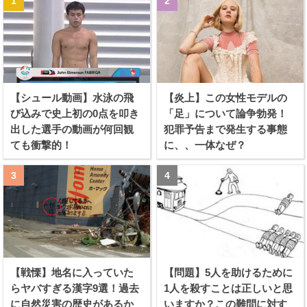
【シュール動画】水泳の飛
【炎上】この女性モデルの
び込みで史上初の0点を叩き
「足」について論争勃発！
出した選手の動画が何回観
犯罪予告まで発生する事態
ても衝撃的！
に、、一体なぜ？
【戦慄】地名に入っていた
【問題】5人を助けるために
らヤバすぎる漢字9選！過去
1人を殺すことは正しいと思
に自然災害の歴史があるか
いますか？この難問に対す