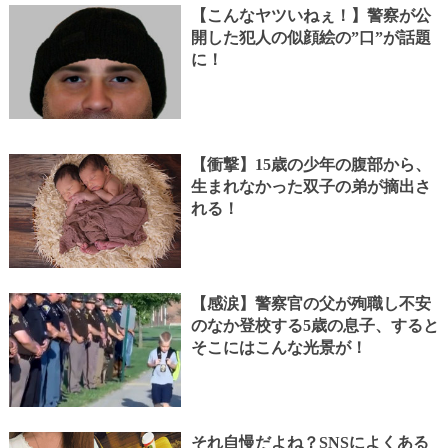
【こんなヤツいねぇ！】警察が公
開した犯人の似顔絵の”口”が話題
に！
【衝撃】15歳の少年の腹部から、
生まれなかった双子の弟が摘出さ
れる！
【感涙】警察官の父が殉職し不安
のなか登校する5歳の息子、すると
そこにはこんな光景が！
それ自慢だよね？SNSによくある