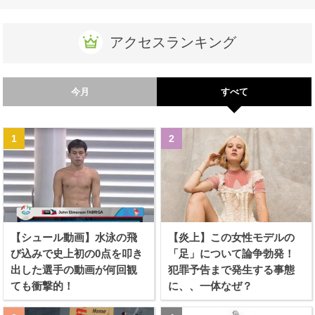
アクセスランキング
今月
すべて
【シュール動画】水泳の飛
【炎上】この女性モデルの
び込みで史上初の0点を叩き
「足」について論争勃発！
出した選手の動画が何回観
犯罪予告まで発生する事態
ても衝撃的！
に、、一体なぜ？