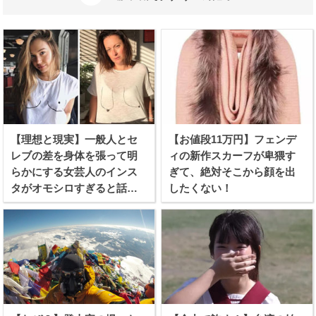
【理想と現実】一般人とセ
【お値段11万円】フェンデ
レブの差を身体を張って明
ィの新作スカーフが卑猥す
らかにする女芸人のインス
ぎて、絶対そこから顔を出
タがオモシロすぎると話題
したくない！
に！