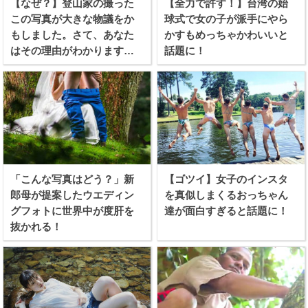
【なぜ？】登山家の撮った
【全力で許す！】台湾の始
この写真が大きな物議をか
球式で女の子が派手にやら
もしました。さて、あなた
かすもめっちゃかわいいと
はその理由がわかります
話題に！
か？
「こんな写真はどう？」新
【ゴツイ】女子のインスタ
郎母が提案したウエディン
を真似しまくるおっちゃん
グフォトに世界中が度肝を
達が面白すぎると話題に！
抜かれる！