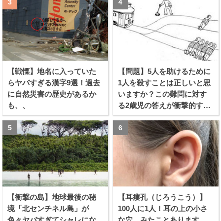
【戦慄】地名に入っていた
【問題】5人を助けるために
らヤバすぎる漢字9選！過去
1人を殺すことは正しいと思
に自然災害の歴史があるか
いますか？この難問に対す
も、、
る2歳児の答えが衝撃的すぎ
る！！
【衝撃の島】地球最後の秘
【耳瘻孔（じろうこう）】
境「北センチネル島」が
100人に1人！耳の上の小さ
色々ヤバすぎてシャレにな
な穴、みたことあります