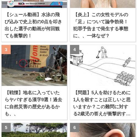
【シュール動画】水泳の飛
【炎上】この女性モデルの
び込みで史上初の0点を叩き
「足」について論争勃発！
出した選手の動画が何回観
犯罪予告まで発生する事態
ても衝撃的！
に、、一体なぜ？
【戦慄】地名に入っていた
【問題】5人を助けるために
らヤバすぎる漢字9選！過去
1人を殺すことは正しいと思
に自然災害の歴史があるか
いますか？この難問に対す
も、、
る2歳児の答えが衝撃的すぎ
る！！