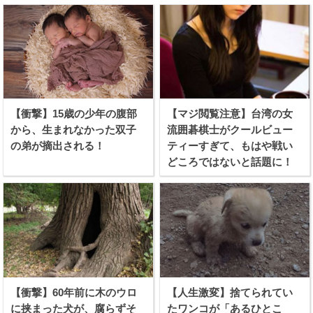
【衝撃】15歳の少年の腹部
【マジ閲覧注意】台湾の女
から、生まれなかった双子
流囲碁棋士がクールビュー
の弟が摘出される！
ティーすぎて、もはや戦い
どころではないと話題に！
【衝撃】60年前に木のウロ
【人生激変】捨てられてい
に挟まった犬が、腐らずそ
たワンコが「あるひとこ