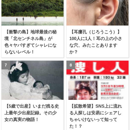
【衝撃の島】地球最後の秘
【耳瘻孔（じろうこう）】
境「北センチネル島」が
100人に1人！耳の上の小さ
色々ヤバすぎてシャレにな
な穴、みたことあります
らないレベル！
か？
【5歳で出産】いまだ残る史
【拡散希望】SNS上に流れ
上最年少出産記録。その少
る人探しは安易にシェアし
女の真実の物語！
ちゃいけないって知って
た！？