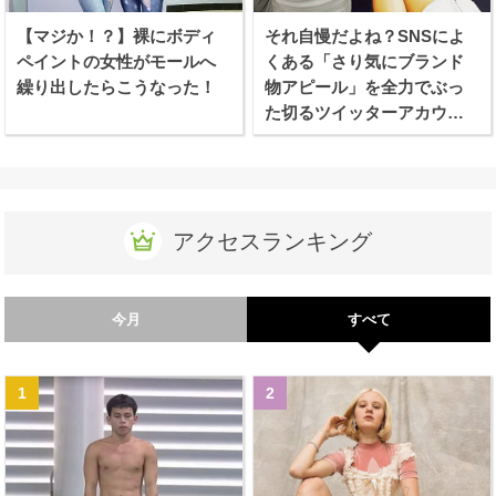
【マジか！？】裸にボディ
それ自慢だよね？SNSによ
ペイントの女性がモールへ
くある「さり気にブランド
繰り出したらこうなった！
物アピール」を全力でぶっ
た切るツイッターアカウン
トが話題に！
アクセスランキング
今月
すべて