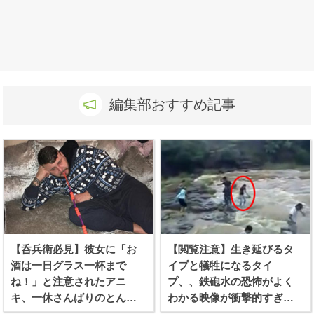
編集部おすすめ記事
【呑兵衛必見】彼女に「お
【閲覧注意】生き延びるタ
酒は一日グラス一杯まで
イプと犠牲になるタイ
ね！」と注意されたアニ
プ、、鉄砲水の恐怖がよく
キ、一休さんばりのとんち
わかる映像が衝撃的すぎ
を利かせる！
る！