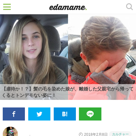
【虐待か！？】髪の毛を染めた娘が、離婚した父親宅から帰って
くるとトンデモない姿に！
カルチャー
2018年2月8日