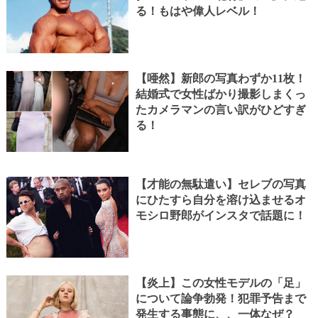
る！もはや偉人レベル！
【唖然】新郎の写真わずか11枚！
結婚式で女性ばかり撮影しまくっ
たカメラマンの言い訳がひどすぎ
る！
【才能の無駄遣い】セレブの写真
にひたすら自分を溶け込ませるオ
モシロ野郎がインスタで話題に！
【炎上】この女性モデルの「足」
について論争勃発！犯罪予告まで
発生する事態に、、一体なぜ？