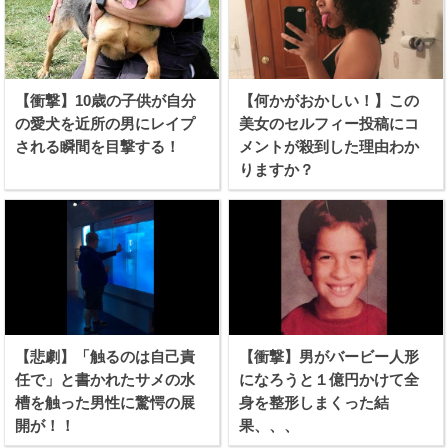
【衝撃】10歳の子供が自分
【何かがおかしい！】この
の愛犬を近所の男にレイプ
美女のセルフィー投稿にコ
される瞬間を目撃する！
メントが殺到した理由わか
りますか？
【悲劇】「触るのは自己責
【衝撃】男がバービー人形
任で」と書かれたサメの水
になろうと１億円かけて全
槽を触った男性に驚愕の展
身を整形しまくった結
開が！！
果、、、