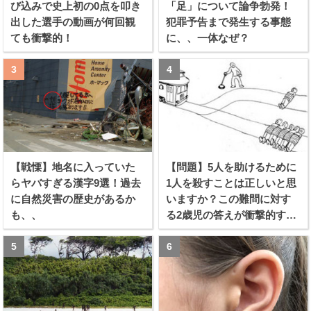
び込みで史上初の0点を叩き
「足」について論争勃発！
出した選手の動画が何回観
犯罪予告まで発生する事態
ても衝撃的！
に、、一体なぜ？
【戦慄】地名に入っていた
【問題】5人を助けるために
らヤバすぎる漢字9選！過去
1人を殺すことは正しいと思
に自然災害の歴史があるか
いますか？この難問に対す
も、、
る2歳児の答えが衝撃的すぎ
る！！