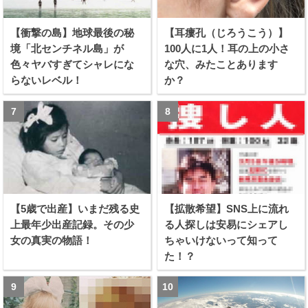
【衝撃の島】地球最後の秘
【耳瘻孔（じろうこう）】
境「北センチネル島」が
100人に1人！耳の上の小さ
色々ヤバすぎてシャレにな
な穴、みたことあります
らないレベル！
か？
【5歳で出産】いまだ残る史
【拡散希望】SNS上に流れ
上最年少出産記録。その少
る人探しは安易にシェアし
女の真実の物語！
ちゃいけないって知って
た！？