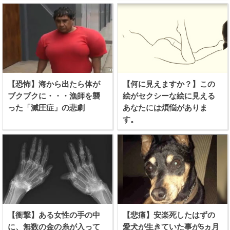
【恐怖】海から出たら体が
【何に見えますか？】この
ブクブクに・・・漁師を襲
絵がセクシーな絵に見える
った「減圧症」の悲劇
あなたには煩悩がありま
す。
【衝撃】ある女性の手の中
【悲痛】安楽死したはずの
に、無数の金の糸が入って
愛犬が生きていた事が5ヵ月