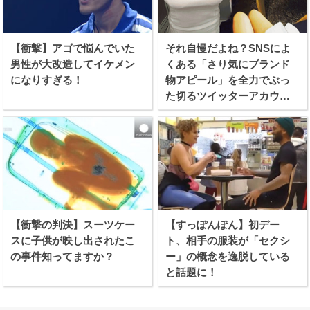
【衝撃】アゴで悩んでいた
それ自慢だよね？SNSによ
男性が大改造してイケメン
くある「さり気にブランド
になりすぎる！
物アピール」を全力でぶっ
た切るツイッターアカウン
トが話題に！
【衝撃の判決】スーツケー
【すっぽんぽん】初デー
スに子供が映し出されたこ
ト、相手の服装が「セクシ
の事件知ってますか？
ー」の概念を逸脱している
と話題に！