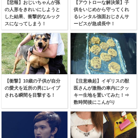
【悲報】おじいちゃんが孫
【アウトローな解決策】子
の人形をきれいにしようと
供をいじめから守ってくれ
した結果、衝撃的なルック
るレンタル強面おじさんサ
スになってしまう！
ービスが急成長中！
【衝撃】10歳の子供が自分
【注意喚起】イギリスの獣
の愛犬を近所の男にレイプ
医さんが激熱の車内にクッ
される瞬間を目撃する！
キー生地を置いてみた！⇒
数時間後にこんがり