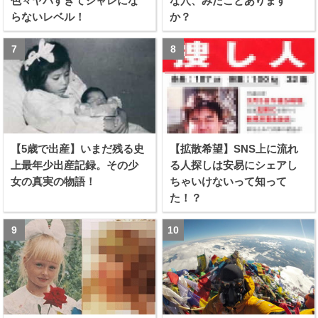
色々ヤバすぎてシャレにな
な穴、みたことあります
らないレベル！
か？
【5歳で出産】いまだ残る史
【拡散希望】SNS上に流れ
上最年少出産記録。その少
る人探しは安易にシェアし
女の真実の物語！
ちゃいけないって知って
た！？