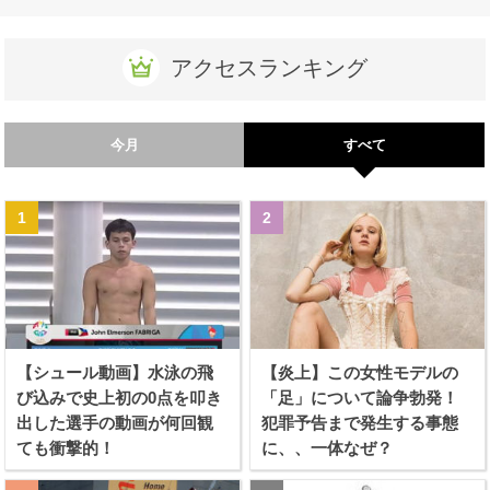
アクセスランキング
今月
すべて
【シュール動画】水泳の飛
【炎上】この女性モデルの
び込みで史上初の0点を叩き
「足」について論争勃発！
出した選手の動画が何回観
犯罪予告まで発生する事態
ても衝撃的！
に、、一体なぜ？