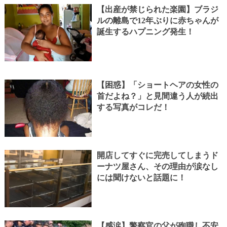
【出産が禁じられた楽園】ブラジ
ルの離島で12年ぶりに赤ちゃんが
誕生するハプニング発生！
【困惑】「ショートヘアの女性の
首だよね？」と見間違う人が続出
する写真がコレだ！
開店してすぐに完売してしまうド
ーナツ屋さん、その理由が涙なし
には聞けないと話題に！
【感涙】警察官の父が殉職し不安