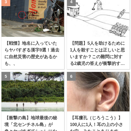
【戦慄】地名に入っていた
【問題】5人を助けるために
らヤバすぎる漢字9選！過去
1人を殺すことは正しいと思
に自然災害の歴史があるか
いますか？この難問に対す
も、、
る2歳児の答えが衝撃的すぎ
る！！
【衝撃の島】地球最後の秘
【耳瘻孔（じろうこう）】
境「北センチネル島」が
100人に1人！耳の上の小さ