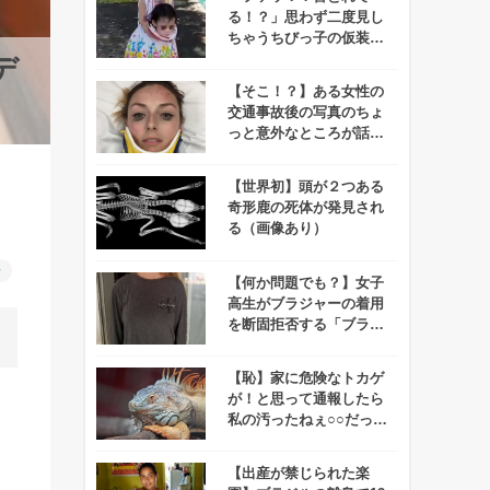
る！？」思わず二度見し
ちゃうちびっ子の仮装が
怖すぎると話題に！！
デ
【そこ！？】ある女性の
交通事故後の写真のちょ
っと意外なところが話題
に！
【世界初】頭が２つある
奇形鹿の死体が発見され
る（画像あり）
ー
【何か問題でも？】女子
高生がブラジャーの着用
を断固拒否する「ブラコ
ット」が勃発！
【恥】家に危険なトカゲ
が！と思って通報したら
私の汚ったねぇ○○だった
でござる
【出産が禁じられた楽