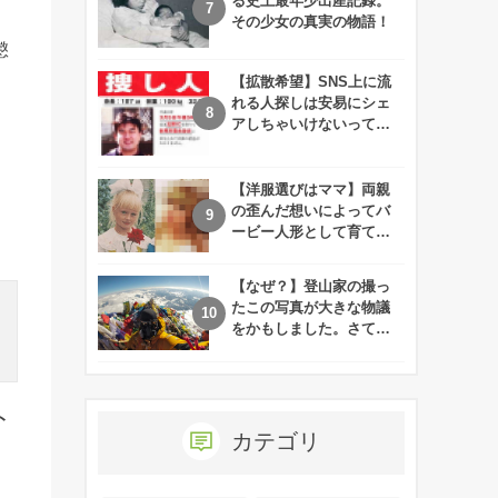
る史上最年少出産記録。
その少女の真実の物語！
懲
【拡散希望】SNS上に流
れる人探しは安易にシェ
アしちゃいけないって知
ってた！？
【洋服選びはママ】両親
の歪んだ想いによってバ
ービー人形として育てら
れた娘の現在
【なぜ？】登山家の撮っ
たこの写真が大きな物議
をかもしました。さて、
あなたはその理由がわか
りますか？
ト
カテゴリ