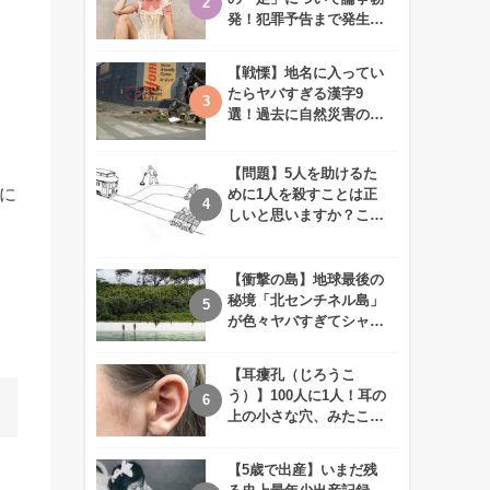
発！犯罪予告まで発生す
る事態に、、一体なぜ？
【戦慄】地名に入ってい
たらヤバすぎる漢字9
選！過去に自然災害の歴
史があるかも、、
【問題】5人を助けるた
に
めに1人を殺すことは正
しいと思いますか？この
難問に対する2歳児の答
えが衝撃的すぎる！！
【衝撃の島】地球最後の
秘境「北センチネル島」
が色々ヤバすぎてシャレ
にならないレベル！
【耳瘻孔（じろうこ
う）】100人に1人！耳の
上の小さな穴、みたこと
ありますか？
【5歳で出産】いまだ残