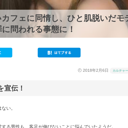
いカフェに同情し、ひと肌脱いだモ
罪に問われる事態に！
2018年2月6日
カルチャ
を宣伝！
はない。
営する男性も、客足が伸びないことに悩んでいたようだ。