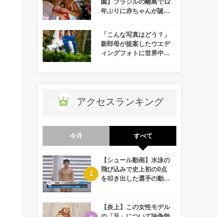
園】ブラジルの離島で12
年ぶりに赤ちゃんが誕生
するハプニング発生！
「こんな写真はどう？」
新郎母が提案したウエデ
ィングフォトに世界中が
度肝を抜かれる！
アクセスランキング
今月
すべて
【シュール動画】水泳の
飛び込みで史上初の0点
を叩き出した選手の動画
が何回観ても衝撃的！
【炎上】この女性モデル
の「足」について論争勃