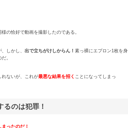
同様の恰好で動画を撮影したのである。
が、しかし、
出で立ちがけしからん！
素っ裸にエプロン1枚を身
のだ。
しれないが、これが
最悪な結果を招く
ことになってしまっ
するのは犯罪！
しまったのだ！