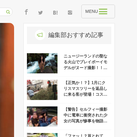
MENU
編集部おすすめ記事
ニュージーランドの聖な
る火山でプレイボーイモ
デルがヌード撮影！！→
マオリ族がマジギレ！！
【正気か！？】1月にク
リスマスツリーを返品し
に来る客が登場！コスト
コの対応が話題に！
【警告】セルフィー撮影
中に電車に衝突された少
女の写真が惨事を物語
る、、、
「ファッ！？首とれて