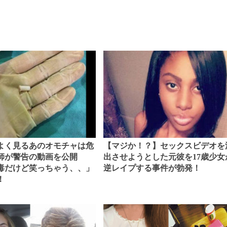
よく見るあのオモチャは危
【マジか！？】セックスビデオを
師が警告の動画を公開
出させようとした元彼を17歳少女
毒だけど笑っちゃう、、」
逆レイプする事件が勃発！
！