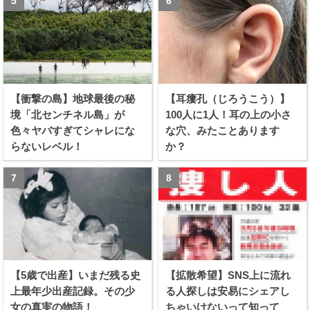
【衝撃の島】地球最後の秘
【耳瘻孔（じろうこう）】
境「北センチネル島」が
100人に1人！耳の上の小さ
色々ヤバすぎてシャレにな
な穴、みたことあります
らないレベル！
か？
【5歳で出産】いまだ残る史
【拡散希望】SNS上に流れ
上最年少出産記録。その少
る人探しは安易にシェアし
女の真実の物語！
ちゃいけないって知って