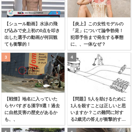
【シュール動画】水泳の飛
【炎上】この女性モデルの
び込みで史上初の0点を叩き
「足」について論争勃発！
出した選手の動画が何回観
犯罪予告まで発生する事態
ても衝撃的！
に、、一体なぜ？
【戦慄】地名に入っていた
【問題】5人を助けるために
らヤバすぎる漢字9選！過去
1人を殺すことは正しいと思
に自然災害の歴史があるか
いますか？この難問に対す
も、、
る2歳児の答えが衝撃的すぎ
る！！