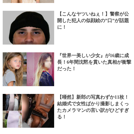
【こんなヤツいねぇ！】警察が公
開した犯人の似顔絵の”口”が話題
に！
『世界一美しい少女』が16歳に成
長！6年間沈黙を貫いた真相が衝撃
だった！
【唖然】新郎の写真わずか11枚！
結婚式で女性ばかり撮影しまくっ
たカメラマンの言い訳がひどすぎ
る！