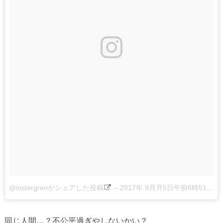
@iostergrenがシェアした投稿
–
2017年 9月月5日午前6時51分PDT
同じ人間…？不公平過ぎやしないかい？