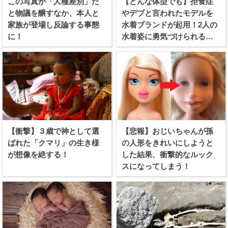
この写真が「人種差別」だ
【どんな体型でも】拒食症
と物議を醸すなか、本人と
やデブと言われたモデルを
家族が登場し反論する事態
水着ブランドが起用！2人の
に！
水着姿に勇気づけられる女
性続出！
【衝撃】３歳で神として選
【悲報】おじいちゃんが孫
ばれた「クマリ」の生き様
の人形をきれいにしようと
が想像を絶する！
した結果、衝撃的なルック
スになってしまう！