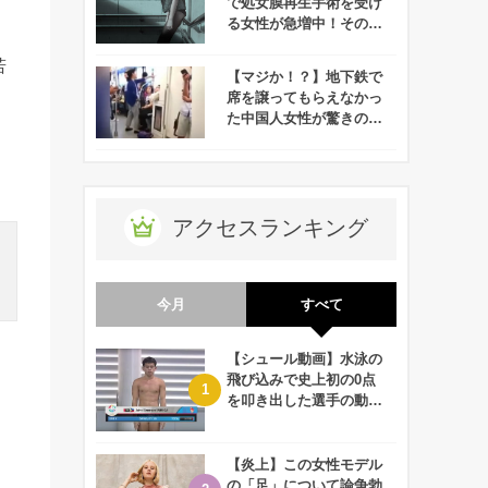
で処女膜再生手術を受け
る女性が急増中！その理
由にせまる！
若
【マジか！？】地下鉄で
席を譲ってもらえなかっ
た中国人女性が驚きの行
動に！
アクセスランキング
今月
すべて
【シュール動画】水泳の
飛び込みで史上初の0点
を叩き出した選手の動画
が何回観ても衝撃的！
【炎上】この女性モデル
の「足」について論争勃