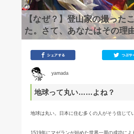
【なぜ？】登山家の撮った
た。さて、あなたはその理
yamada
地球って丸い……よね？
地球は丸い。日本に住む多くの人がそう信じて
1519年にマゼランが始めた世界一周の成功に