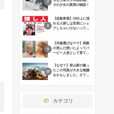
その少女の真実の物語！
【拡散希望】SNS上に流
れる人探しは安易にシェ
アしちゃいけないって知
ってた！？
【洋服選びはママ】両親
の歪んだ想いによってバ
ービー人形として育てら
れた娘の現在
【なぜ？】登山家の撮っ
たこの写真が大きな物議
をかもしました。さて、
あなたはその理由がわか
りますか？
カテゴリ