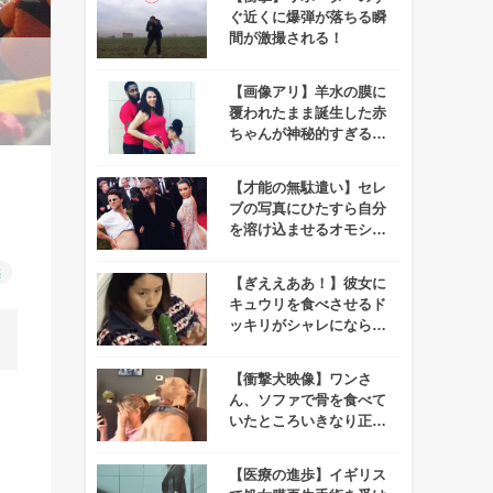
ぐ近くに爆弾が落ちる瞬
間が激撮される！
【画像アリ】羊水の膜に
覆われたまま誕生した赤
ちゃんが神秘的すぎると
話題に！
【才能の無駄遣い】セレ
ブの写真にひたすら自分
を溶け込ませるオモシロ
野郎がインスタで話題
に！
然
【ぎええああ！】彼女に
キュウリを食べさせるド
ッキリがシャレにならな
くて速攻で別れるレベ
ル！！
【衝撃犬映像】ワンさ
ん、ソファで骨を食べて
いたところいきなり正気
を失う
【医療の進歩】イギリス
。