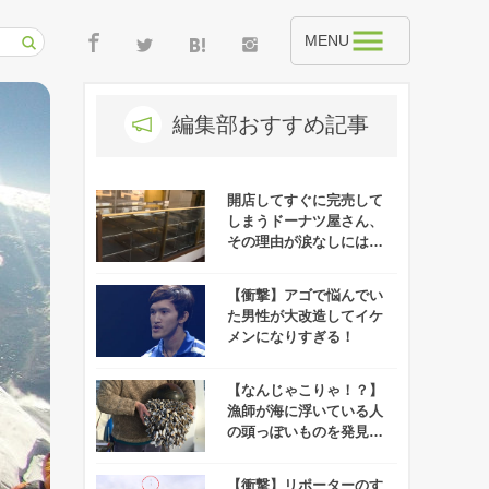
MENU
編集部おすすめ記事
開店してすぐに完売して
しまうドーナツ屋さん、
その理由が涙なしには聞
けないと話題に！
【衝撃】アゴで悩んでい
た男性が大改造してイケ
メンになりすぎる！
【なんじゃこりゃ！？】
漁師が海に浮いている人
の頭っぽいものを発見！
実は意外なものだった！
【衝撃】リポーターのす