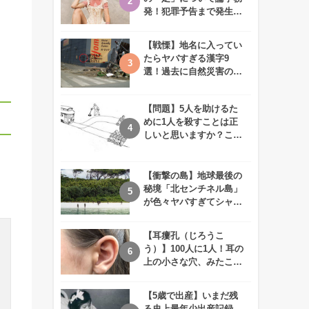
発！犯罪予告まで発生す
る事態に、、一体なぜ？
【戦慄】地名に入ってい
たらヤバすぎる漢字9
選！過去に自然災害の歴
史があるかも、、
【問題】5人を助けるた
めに1人を殺すことは正
しいと思いますか？この
難問に対する2歳児の答
えが衝撃的すぎる！！
【衝撃の島】地球最後の
秘境「北センチネル島」
が色々ヤバすぎてシャレ
にならないレベル！
【耳瘻孔（じろうこ
う）】100人に1人！耳の
上の小さな穴、みたこと
ありますか？
【5歳で出産】いまだ残
る史上最年少出産記録。