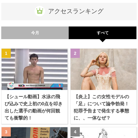
アクセスランキング
今月
すべて
【シュール動画】水泳の飛
【炎上】この女性モデルの
び込みで史上初の0点を叩き
「足」について論争勃発！
出した選手の動画が何回観
犯罪予告まで発生する事態
ても衝撃的！
に、、一体なぜ？