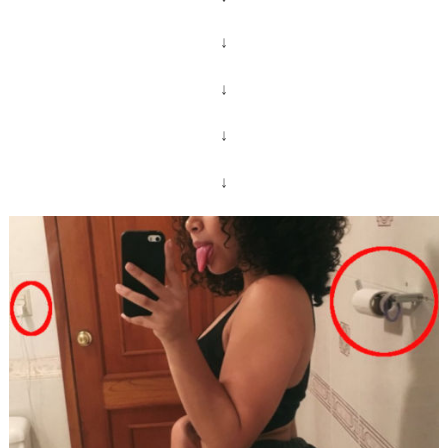
↓
↓
↓
↓