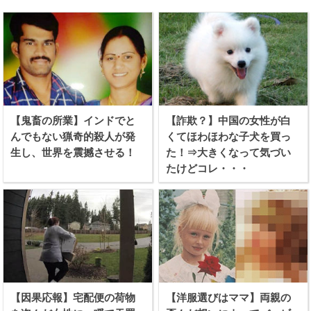
【鬼畜の所業】インドでと
【詐欺？】中国の女性が白
んでもない猟奇的殺人が発
くてほわほわな子犬を買っ
生し、世界を震撼させる！
た！⇒大きくなって気づい
たけどコレ・・・
【因果応報】宅配便の荷物
【洋服選びはママ】両親の