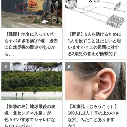
【戦慄】地名に入っていた
【問題】5人を助けるために
らヤバすぎる漢字9選！過去
1人を殺すことは正しいと思
に自然災害の歴史があるか
いますか？この難問に対す
も、、
る2歳児の答えが衝撃的すぎ
る！！
【衝撃の島】地球最後の秘
【耳瘻孔（じろうこう）】
境「北センチネル島」が
100人に1人！耳の上の小さ
色々ヤバすぎてシャレにな
な穴、みたことあります
らないレベル！
か？