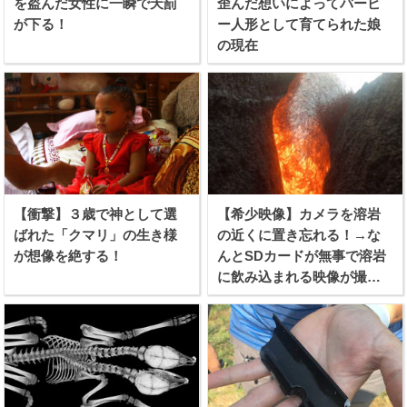
を盗んだ女性に一瞬で天罰
歪んだ想いによってバービ
が下る！
ー人形として育てられた娘
の現在
【衝撃】３歳で神として選
【希少映像】カメラを溶岩
ばれた「クマリ」の生き様
の近くに置き忘れる！→な
が想像を絶する！
んとSDカードが無事で溶岩
に飲み込まれる映像が撮れ
たらしい！