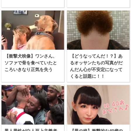
【衝撃犬映像】ワンさん、
【どうなってんだ！？】あ
ソファで骨を食べていたと
るオッサンたちの写真がだ
ころいきなり正気を失う
んだん心が不安定になって
くると話題に！！
黒人男性が白人至上主義者
【男の娘】衝撃的な40歳の