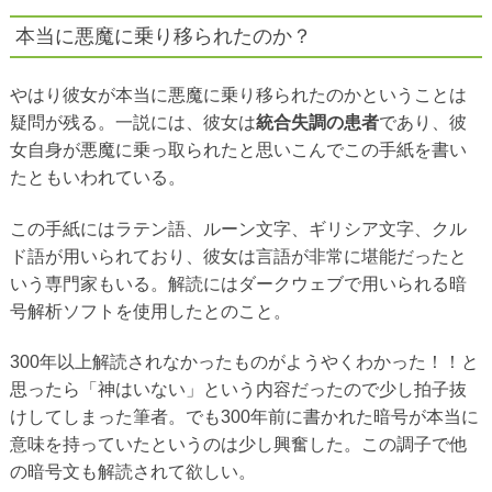
本当に悪魔に乗り移られたのか？
やはり彼女が本当に悪魔に乗り移られたのかということは
疑問が残る。一説には、彼女は
統合失調の患者
であり、彼
女自身が悪魔に乗っ取られたと思いこんでこの手紙を書い
たともいわれている。
この手紙にはラテン語、ルーン文字、ギリシア文字、クル
ド語が用いられており、彼女は言語が非常に堪能だったと
いう専門家もいる。解読にはダークウェブで用いられる暗
号解析ソフトを使用したとのこと。
300年以上解読されなかったものがようやくわかった！！と
思ったら「神はいない」という内容だったので少し拍子抜
けしてしまった筆者。でも300年前に書かれた暗号が本当に
意味を持っていたというのは少し興奮した。この調子で他
の暗号文も解読されて欲しい。