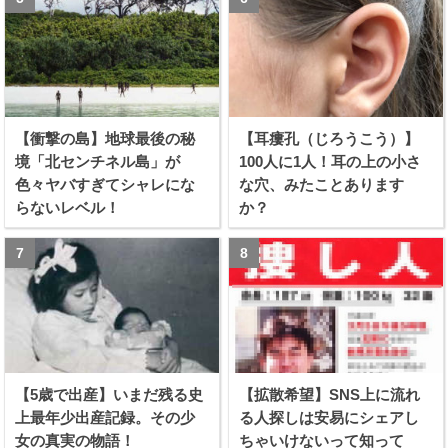
【衝撃の島】地球最後の秘
【耳瘻孔（じろうこう）】
境「北センチネル島」が
100人に1人！耳の上の小さ
色々ヤバすぎてシャレにな
な穴、みたことあります
らないレベル！
か？
【5歳で出産】いまだ残る史
【拡散希望】SNS上に流れ
上最年少出産記録。その少
る人探しは安易にシェアし
女の真実の物語！
ちゃいけないって知って