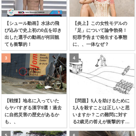
【シュール動画】水泳の飛
【炎上】この女性モデルの
び込みで史上初の0点を叩き
「足」について論争勃発！
出した選手の動画が何回観
犯罪予告まで発生する事態
ても衝撃的！
に、、一体なぜ？
【戦慄】地名に入っていた
【問題】5人を助けるために
らヤバすぎる漢字9選！過去
1人を殺すことは正しいと思
に自然災害の歴史があるか
いますか？この難問に対す
も、、
る2歳児の答えが衝撃的すぎ
る！！