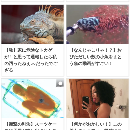
【恥】家に危険なトカゲ
【なんじゃこりゃ！？】お
が！と思って通報したら私
びただしい数の小魚をまと
の汚ったねぇ○○だったでご
う魚の動画がすごい！
ざる
【衝撃の判決】スーツケー
【何かがおかしい！】この