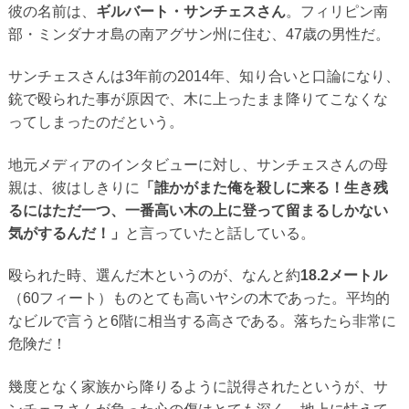
彼の名前は、
ギルバート・サンチェスさん
。フィリピン南
部・ミンダナオ島の南アグサン州に住む、47歳の男性だ。
サンチェスさんは3年前の2014年、知り合いと口論になり、
銃で殴られた事が原因で、木に上ったまま降りてこなくな
ってしまったのだという。
地元メディアのインタビューに対し、サンチェスさんの母
親は、彼はしきりに
「誰かがまた俺を殺しに来る！生き残
るにはただ一つ、一番高い木の上に登って留まるしかない
気がするんだ！」
と言っていたと話している。
殴られた時、選んだ木というのが、なんと約
18.2メートル
（60フィート）ものとても高いヤシの木であった。平均的
なビルで言うと6階に相当する高さである。落ちたら非常に
危険だ！
幾度となく家族から降りるように説得されたというが、サ