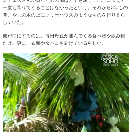
ンチェスさんが負った心の傷はとても深く、地上に怯えて
一度も降りてくることはなかったという。それから3年もの
間、やしの木の上にツリーハウスのようなものを作り暮ら
していた。
彼が口にするのは、毎日母親が運んでくる食べ物や飲み物
だけ。更に、衣類やタバコも届けているらしい。