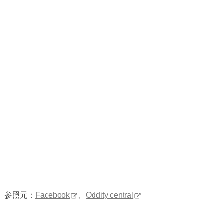
参照元：
Facebook
、
Oddity central