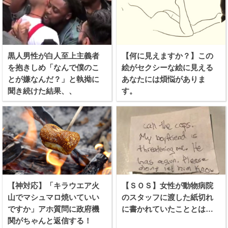
黒人男性が白人至上主義者
【何に見えますか？】この
を抱きしめ「なんで僕のこ
絵がセクシーな絵に見える
とが嫌なんだ？」と執拗に
あなたには煩悩がありま
聞き続けた結果、、
す。
【神対応】「キラウエア火
【ＳＯＳ】女性が動物病院
山でマシュマロ焼いていい
のスタッフに渡した紙切れ
ですか」アホ質問に政府機
に書かれていたこととは…
関がちゃんと返信する！