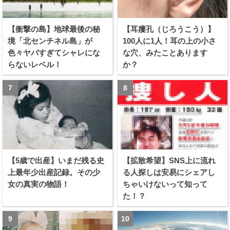
【衝撃の島】地球最後の秘
【耳瘻孔（じろうこう）】
境「北センチネル島」が
100人に1人！耳の上の小さ
色々ヤバすぎてシャレにな
な穴、みたことあります
らないレベル！
か？
【5歳で出産】いまだ残る史
【拡散希望】SNS上に流れ
上最年少出産記録。その少
る人探しは安易にシェアし
女の真実の物語！
ちゃいけないって知って
た！？