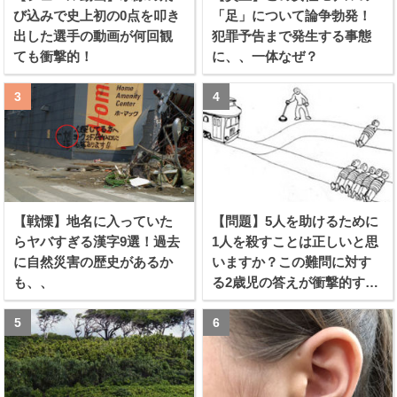
び込みで史上初の0点を叩き
「足」について論争勃発！
出した選手の動画が何回観
犯罪予告まで発生する事態
ても衝撃的！
に、、一体なぜ？
【戦慄】地名に入っていた
【問題】5人を助けるために
らヤバすぎる漢字9選！過去
1人を殺すことは正しいと思
に自然災害の歴史があるか
いますか？この難問に対す
も、、
る2歳児の答えが衝撃的すぎ
る！！