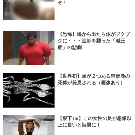
ぞ！
【恐怖】海から出たら体がブクブ
クに・・・漁師を襲った「減圧
症」の悲劇
【世界初】頭が２つある奇形鹿の
死体が発見される（画像あり）
【股下1m】この女性の足が想像以
上に長いと話題に！