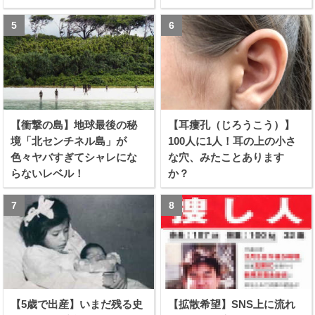
る！！
【衝撃の島】地球最後の秘
【耳瘻孔（じろうこう）】
境「北センチネル島」が
100人に1人！耳の上の小さ
色々ヤバすぎてシャレにな
な穴、みたことあります
らないレベル！
か？
【5歳で出産】いまだ残る史
【拡散希望】SNS上に流れ