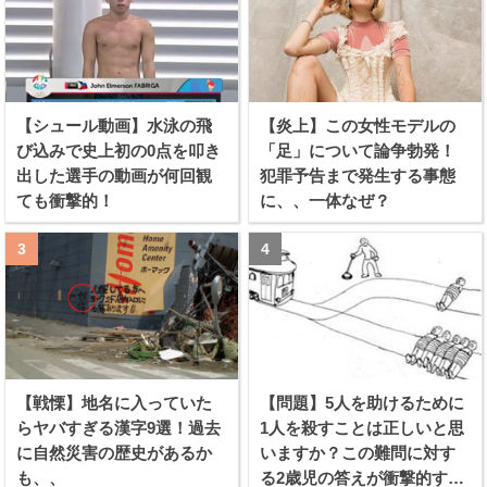
【シュール動画】水泳の飛
【炎上】この女性モデルの
び込みで史上初の0点を叩き
「足」について論争勃発！
出した選手の動画が何回観
犯罪予告まで発生する事態
ても衝撃的！
に、、一体なぜ？
【戦慄】地名に入っていた
【問題】5人を助けるために
らヤバすぎる漢字9選！過去
1人を殺すことは正しいと思
に自然災害の歴史があるか
いますか？この難問に対す
も、、
る2歳児の答えが衝撃的すぎ