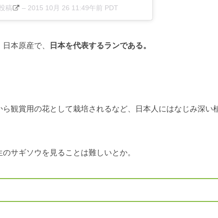
た投稿
–
2015 10月 26 11:49午前 PDT
、日本原産で、
日本を代表するランである。
から観賞用の花として栽培されるなど、日本人にはなじみ深い
生のサギソウを見ることは難しいとか。