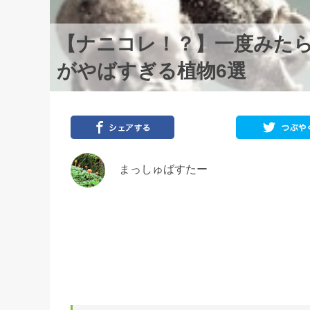
【ナニコレ！？】一度みた
がやばすぎる植物6選
まっしゅばすたー