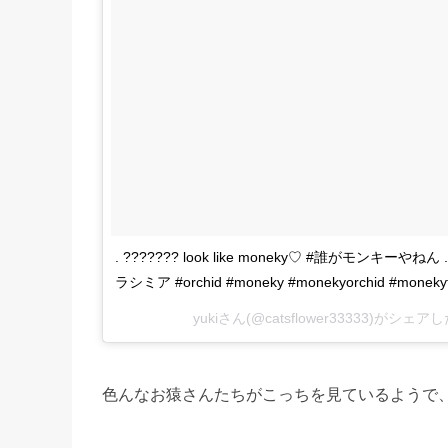
. ??????? look like moneky♡ #誰がモンキー
ラシミア #orchid #moneky #monekyorchid #monek
yukiさん(@catsflower33333)がシェア
色んなお猿さんたちがこっちを見ているようで