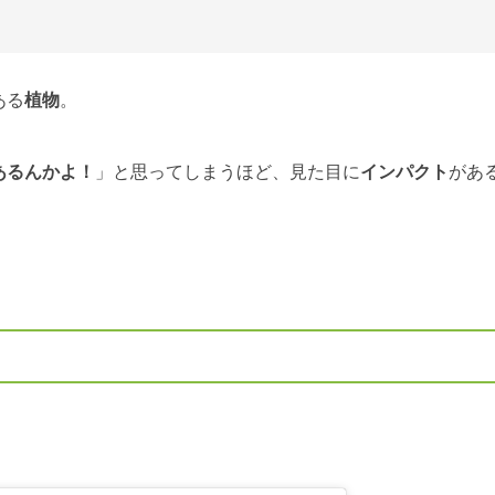
ある
植物
。
あるんかよ！
」と思ってしまうほど、見た目に
インパクト
があ