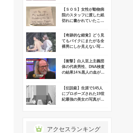
みんなは大丈夫！？
【ＳＯＳ】女性が動物病
院のスタッフに渡した紙
切れに書かれていたこと
とは…
【奇跡的な錯覚】どう見
てもバイクにまたがる全
裸男にしか見えない写真
にネット界隈がザワつ
く！
【衝撃】白人至上主義団
体の代表男性、DNA検査
の結果14％黒人の血が混
ざっていることが判明！
【伝説級】生涯で145人
にプロポーズされた19世
紀最強の美女の写真が公
開される！
アクセスランキング