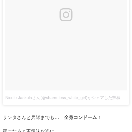
Nicole Jaskulaさん(@shameless_white_girl)がシェアした投稿
–
サンタさんと兵隊までも…
全身コンドーム
！
夜になると不気味な姿に。