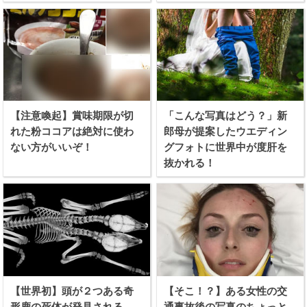
性続出！
【注意喚起】賞味期限が切
「こんな写真はどう？」新
れた粉ココアは絶対に使わ
郎母が提案したウエディン
ない方がいいぞ！
グフォトに世界中が度肝を
抜かれる！
【世界初】頭が２つある奇
【そこ！？】ある女性の交
形鹿の死体が発見される
通事故後の写真のちょっと