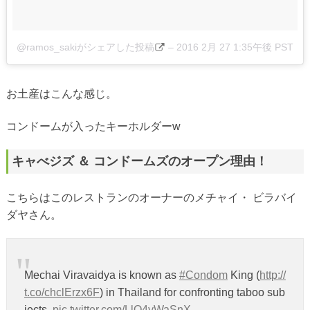
@ramos_sakiがシェアした投稿
–
2016 2月 27 1:35午後 PST
お土産はこんな感じ。
コンドームが入ったキーホルダーw
キャべジズ ＆ コンドームズのオープン理由！
こちらはこのレストランのオーナーのメチャイ・ ビラバイ
ダヤさん。
Mechai Viravaidya is known as
#Condom
King (
http://
t.co/chclErzx6F
) in Thailand for confronting taboo sub
jects.
pic.twitter.com/LlO4yWaSnX