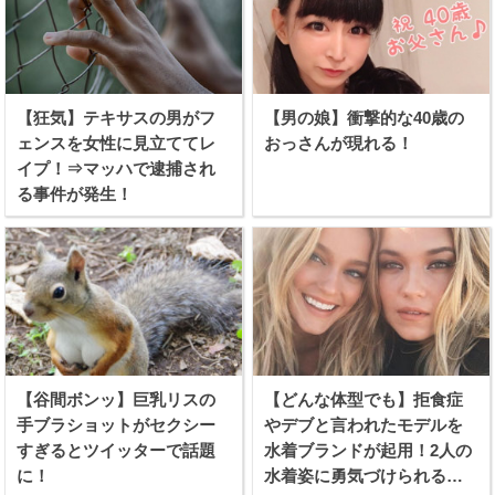
【狂気】テキサスの男がフ
【男の娘】衝撃的な40歳の
ェンスを女性に見立ててレ
おっさんが現れる！
イプ！⇒マッハで逮捕され
る事件が発生！
【谷間ボンッ】巨乳リスの
【どんな体型でも】拒食症
手ブラショットがセクシー
やデブと言われたモデルを
すぎるとツイッターで話題
水着ブランドが起用！2人の
に！
水着姿に勇気づけられる女