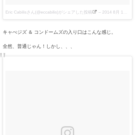
Eric Cabilisさん(@eccabilis)がシェアした投稿
–
2014 8月 13 7:17午前 PDT
キャべジズ ＆ コンドームズの入り口はこんな感じ。
全然、普通じゃん！しかし、、、