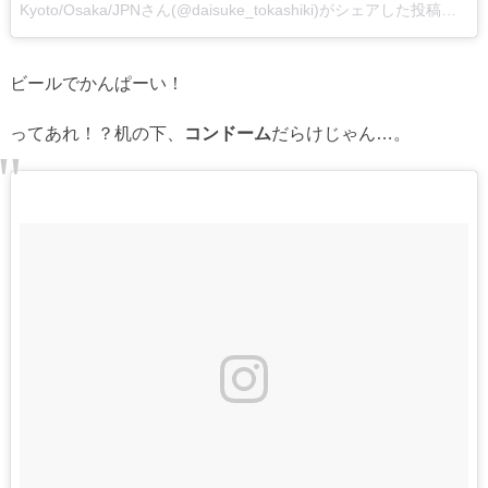
Kyoto/Osaka/JPNさん(@daisuke_tokashiki)がシェアした投稿
–
2
ビールでかんぱーい！
ってあれ！？机の下、
コンドーム
だらけじゃん…。