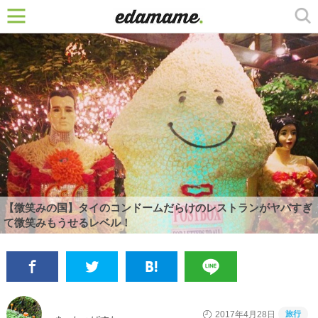
【微笑みの国】タイのコンドームだらけのレストランがヤバすぎ
て微笑みもうせるレベル！
旅行
2017年4月28日