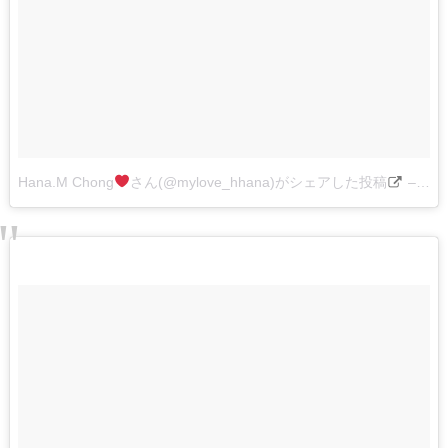
Hana.M Chong
さん(@mylove_hhana)がシェアした投稿
–
201