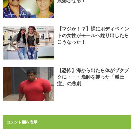
震撼させる！
【マジか！？】裸にボディペイン
トの女性がモールへ繰り出したら
こうなった！
【恐怖】海から出たら体がブクブ
クに・・・漁師を襲った「減圧
症」の悲劇
コメント欄を表示