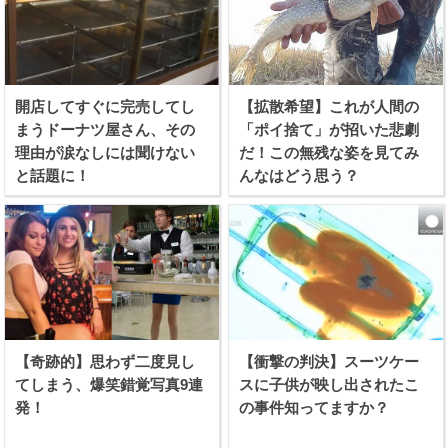
開店してすぐに完売してし
【拡散希望】これが人間の
まうドーナツ屋さん、その
「ポイ捨て」が招いた悲劇
理由が涙なしには聞けない
だ！この無残な姿を見てみ
と話題に！
んなはどう思う？
【奇跡的】思わず二度見し
【衝撃の判決】スーツケー
てしまう、爆笑錯覚写真9連
スに子供が映し出されたこ
発！
の事件知ってますか？