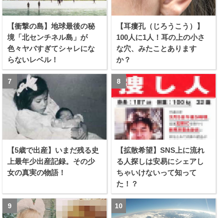
【衝撃の島】地球最後の秘
【耳瘻孔（じろうこう）】
境「北センチネル島」が
100人に1人！耳の上の小さ
色々ヤバすぎてシャレにな
な穴、みたことあります
らないレベル！
か？
【5歳で出産】いまだ残る史
【拡散希望】SNS上に流れ
上最年少出産記録。その少
る人探しは安易にシェアし
女の真実の物語！
ちゃいけないって知って
た！？