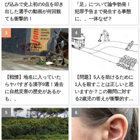
び込みで史上初の0点を叩き
「足」について論争勃発！
出した選手の動画が何回観
犯罪予告まで発生する事態
ても衝撃的！
に、、一体なぜ？
【戦慄】地名に入っていた
【問題】5人を助けるために
らヤバすぎる漢字9選！過去
1人を殺すことは正しいと思
に自然災害の歴史があるか
いますか？この難問に対す
も、、
る2歳児の答えが衝撃的すぎ
る！！