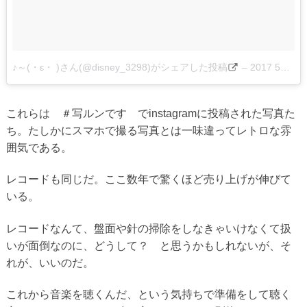
♪～(・ε・ )さん(@disney_3298)がシェアした投稿
–
2017 5月 15 2:25午前 PDT
これらは ＃写ルンです でinstagramに投稿された写真た
ち。たしかにスマホで撮る写真とは一味違ってレトロな雰
囲気である。
レコードも同じだ。ここ数年で驚くほど売り上げが伸びて
いる。
レコードなんて、盤面や針の掃除をしなきゃいけなくて扱
いが面倒なのに、どうして？ と思うかもしれないが、そ
れが、いいのだ。
これから音楽を聴くんだ、という気持ちで準備をして聴く