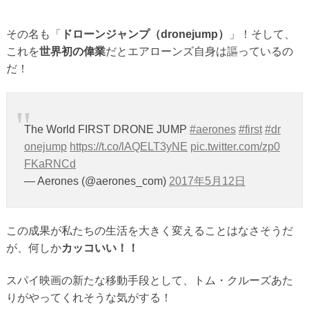
その名も「
ドローンジャンプ（dronejump）
」！そして、
これを
世界初の偉業
だとエアローンズ自身は謳っているの
だ！
The World FIRST DRONE JUMP
#aerones
#first
#dr
onejump
https://t.co/lAQELT3yNE
pic.twitter.com/zp0
FKaRNCd
— Aerones (@aerones_com)
2017年5月12日
この成果が私たちの生活を大きく変えることはなさそうだ
が、何しか
カッコいい！！
スパイ映画の新たな移動手段として、トム・クルーズあた
りがやってくれそうな気がする！