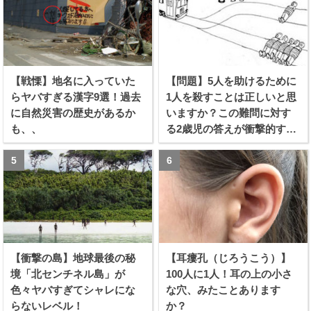
【戦慄】地名に入っていた
【問題】5人を助けるために
らヤバすぎる漢字9選！過去
1人を殺すことは正しいと思
に自然災害の歴史があるか
いますか？この難問に対す
も、、
る2歳児の答えが衝撃的すぎ
る！！
【衝撃の島】地球最後の秘
【耳瘻孔（じろうこう）】
境「北センチネル島」が
100人に1人！耳の上の小さ
色々ヤバすぎてシャレにな
な穴、みたことあります
らないレベル！
か？