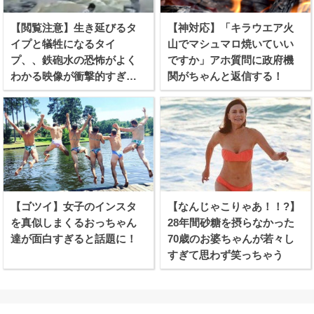
【閲覧注意】生き延びるタ
【神対応】「キラウエア火
イプと犠牲になるタイ
山でマシュマロ焼いていい
プ、、鉄砲水の恐怖がよく
ですか」アホ質問に政府機
わかる映像が衝撃的すぎ
関がちゃんと返信する！
る！
【ゴツイ】女子のインスタ
【なんじゃこりゃあ！！?】
を真似しまくるおっちゃん
28年間砂糖を摂らなかった
達が面白すぎると話題に！
70歳のお婆ちゃんが若々し
すぎて思わず笑っちゃう