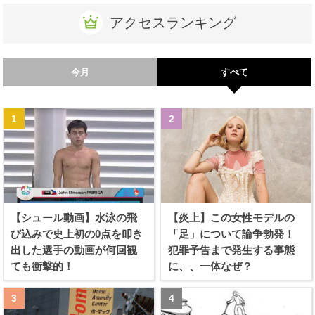
アクセスランキング
今月
すべて
【シュール動画】水泳の飛
【炎上】この女性モデルの
び込みで史上初の0点を叩き
「足」について論争勃発！
出した選手の動画が何回観
犯罪予告まで発生する事態
ても衝撃的！
に、、一体なぜ？