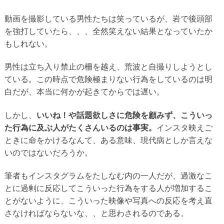
動画を撮影している男性たちは笑っているが、岩で後頭部
を強打していたら、、、全然笑えない結果となっていたか
もしれない。
男性は立ち入り禁止の柵を越え、荒波と自撮りしようとし
ている。この時点で危険極まりない行為をしているのは明
白だが、本当に何かが起きてからでは遅い。
しかし、
いいね！や話題欲しさに危険を顧みず、こういっ
た行為に及ぶ人がたくさんいるのは事実。
インスタ映えご
ときに命をかけるなんて、ある意味、現代病としか言えな
いのではないだろうか。
筆者もインスタグラムをたしなむ内の一人だが、過激なこ
とに過剰に反応してこういった行為をする人が増加するこ
とがないように、こういった映像や写真への反応を考え直
さなければならないな、、と思わされるのである。