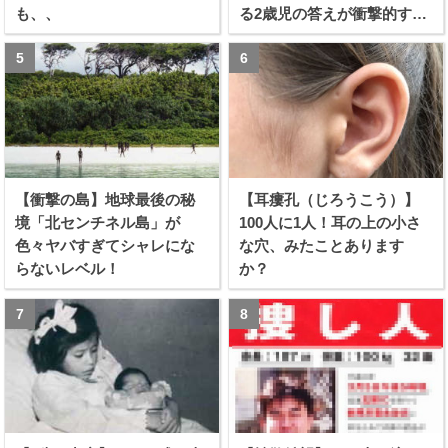
も、、
る2歳児の答えが衝撃的すぎ
る！！
【衝撃の島】地球最後の秘
【耳瘻孔（じろうこう）】
境「北センチネル島」が
100人に1人！耳の上の小さ
色々ヤバすぎてシャレにな
な穴、みたことあります
らないレベル！
か？