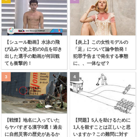
【シュール動画】水泳の飛
【炎上】この女性モデルの
び込みで史上初の0点を叩き
「足」について論争勃発！
出した選手の動画が何回観
犯罪予告まで発生する事態
ても衝撃的！
に、、一体なぜ？
【戦慄】地名に入っていた
【問題】5人を助けるために
らヤバすぎる漢字9選！過去
1人を殺すことは正しいと思
に自然災害の歴史があるか
いますか？この難問に対す