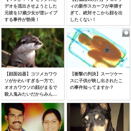
デオを流出させようとした
ィの新作スカーフが卑猥す
元彼を17歳少女が逆レイプ
ぎて、絶対そこから顔を出
する事件が勃発！
したくない！
【顔面凶器】コツメカワウ
【衝撃の判決】スーツケー
ソがかわいすぎる一方で、
スに子供が映し出されたこ
オオカワウソの顔がまるで
の事件知ってますか？
殺人鬼みたいだからみんな
見てくれ！