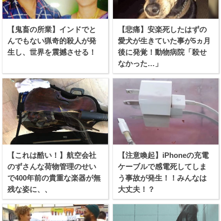
【鬼畜の所業】インドでと
【悲痛】安楽死したはずの
んでもない猟奇的殺人が発
愛犬が生きていた事が5ヵ月
生し、世界を震撼させる！
後に発覚！動物病院「殺せ
なかった…」
【これは酷い！】航空会社
【注意喚起】iPhoneの充電
のずさんな荷物管理のせい
ケーブルで感電死してしま
で400年前の貴重な楽器が無
う事故が発生！！みんなは
残な姿に、、
大丈夫！？