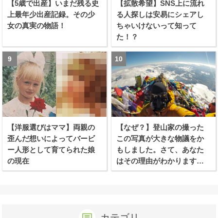
【5歳で出産】いまだ残る史
【拡散希望】SNS上に流れ
上最年少出産記録。その少
る人探しは安易にシェアし
女の真実の物語！
ちゃいけないって知って
た！？
【洋服選びはママ】両親の
【なぜ？】登山家の撮った
歪んだ想いによってバービ
この写真が大きな物議をか
ー人形として育てられた娘
もしました。さて、あなた
の現在
はその理由がわかります
か？
カテゴリ