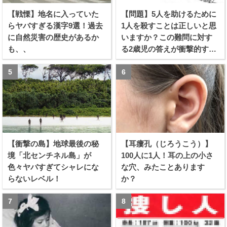
【戦慄】地名に入っていた
【問題】5人を助けるために
らヤバすぎる漢字9選！過去
1人を殺すことは正しいと思
に自然災害の歴史があるか
いますか？この難問に対す
も、、
る2歳児の答えが衝撃的すぎ
る！！
【衝撃の島】地球最後の秘
【耳瘻孔（じろうこう）】
境「北センチネル島」が
100人に1人！耳の上の小さ
色々ヤバすぎてシャレにな
な穴、みたことあります
らないレベル！
か？