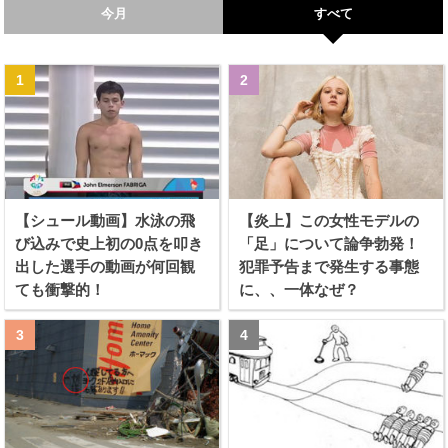
今月
すべて
【シュール動画】水泳の飛
【炎上】この女性モデルの
び込みで史上初の0点を叩き
「足」について論争勃発！
出した選手の動画が何回観
犯罪予告まで発生する事態
ても衝撃的！
に、、一体なぜ？