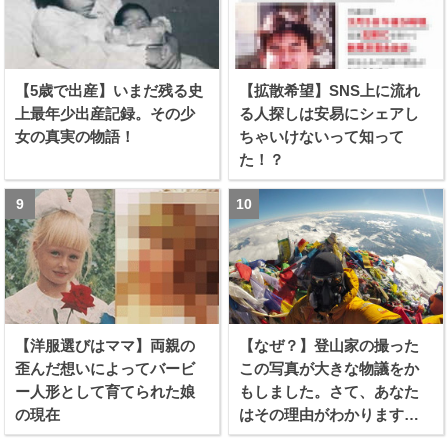
【5歳で出産】いまだ残る史
【拡散希望】SNS上に流れ
上最年少出産記録。その少
る人探しは安易にシェアし
女の真実の物語！
ちゃいけないって知って
た！？
【洋服選びはママ】両親の
【なぜ？】登山家の撮った
歪んだ想いによってバービ
この写真が大きな物議をか
ー人形として育てられた娘
もしました。さて、あなた
の現在
はその理由がわかります
か？