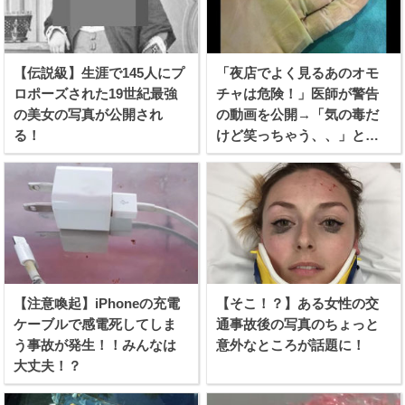
【伝説級】生涯で145人にプ
「夜店でよく見るあのオモ
ロポーズされた19世紀最強
チャは危険！」医師が警告
の美女の写真が公開され
の動画を公開→「気の毒だ
る！
けど笑っちゃう、、」と話
題に！
【注意喚起】iPhoneの充電
【そこ！？】ある女性の交
ケーブルで感電死してしま
通事故後の写真のちょっと
う事故が発生！！みんなは
意外なところが話題に！
大丈夫！？