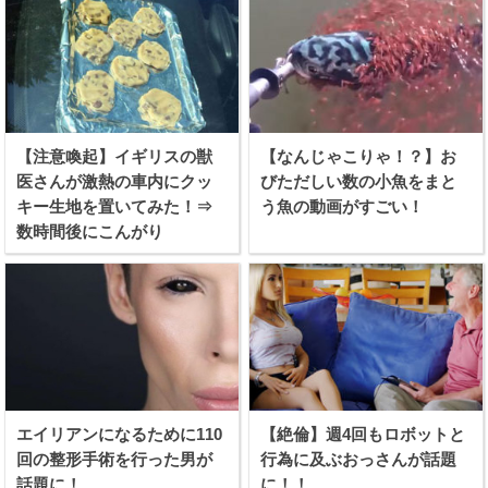
【注意喚起】イギリスの獣
【なんじゃこりゃ！？】お
医さんが激熱の車内にクッ
びただしい数の小魚をまと
キー生地を置いてみた！⇒
う魚の動画がすごい！
数時間後にこんがり
エイリアンになるために110
【絶倫】週4回もロボットと
回の整形手術を行った男が
行為に及ぶおっさんが話題
話題に！
に！！