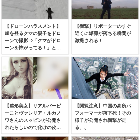
【ドローンハラスメント】
【衝撃】リポーターのすぐ
崖を登るクマの親子をドロ
近くに爆弾が落ちる瞬間が
ーンで撮影⇒「クマがドロ
激撮される！
ーンを怖がってる！」と批
難殺到！
【整形美女】リアルバービ
【閲覧注意】中国の高所パ
ーことヴァレリア・ルカノ
フォーマーが落下死！その
ワさんのスッピンが公開さ
様子が公開され衝撃が走
れたらしいので化けの皮を
る、、
剥ぐつもりで見てみたぞ！