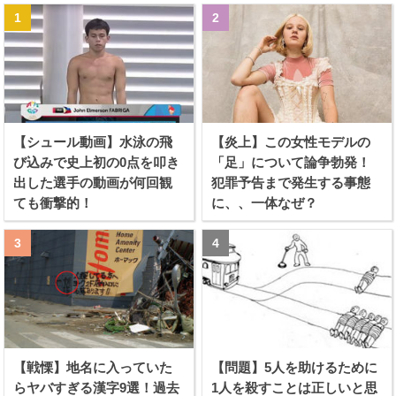
【シュール動画】水泳の飛
【炎上】この女性モデルの
び込みで史上初の0点を叩き
「足」について論争勃発！
出した選手の動画が何回観
犯罪予告まで発生する事態
ても衝撃的！
に、、一体なぜ？
【戦慄】地名に入っていた
【問題】5人を助けるために
らヤバすぎる漢字9選！過去
1人を殺すことは正しいと思