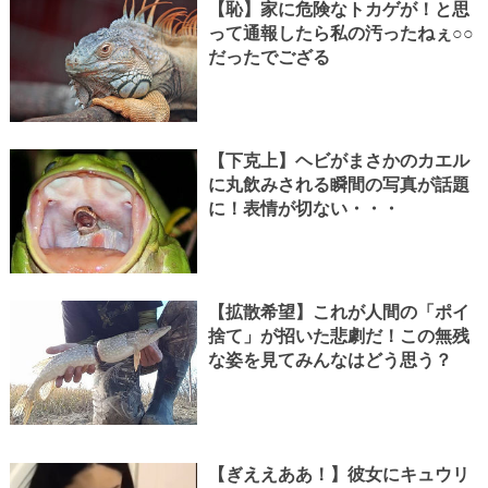
【恥】家に危険なトカゲが！と思
って通報したら私の汚ったねぇ○○
だったでござる
【下克上】ヘビがまさかのカエル
に丸飲みされる瞬間の写真が話題
に！表情が切ない・・・
【拡散希望】これが人間の「ポイ
捨て」が招いた悲劇だ！この無残
な姿を見てみんなはどう思う？
【ぎええああ！】彼女にキュウリ