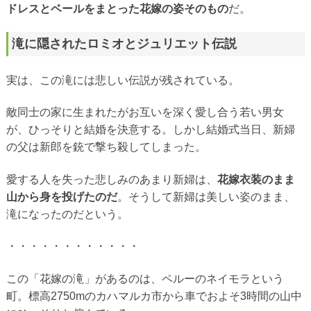
ドレスとベールをまとった花嫁の姿そのもの
だ。
滝に隠されたロミオとジュリエット伝説
実は、この滝には悲しい伝説が残されている。
敵同士の家に生まれたがお互いを深く愛し合う若い男女
が、ひっそりと結婚を決意する。しかし結婚式当日、新婦
の父は新郎を銃で撃ち殺してしまった。
愛する人を失った悲しみのあまり新婦は、
花嫁衣装のまま
山から身を投げたのだ
。そうして新婦は美しい姿のまま、
滝になったのだという。
・・・・・・・・・・・・
この「花嫁の滝」があるのは、ペルーのネイモラという
町。標高2750mのカハマルカ市から車でおよそ3時間の山中