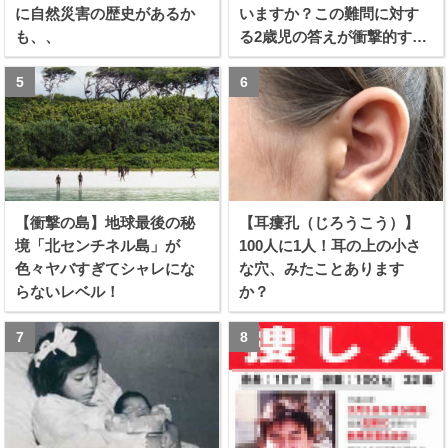
に自然災害の歴史があるか
いますか？この難問に対す
も、、
る2歳児の答えが衝撃的すぎ
る！！
【衝撃の島】地球最後の秘
【耳瘻孔（じろうこう）】
境「北センチネル島」が
100人に1人！耳の上の小さ
色々ヤバすぎてシャレにな
な穴、みたことあります
らないレベル！
か？