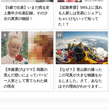
【5歳で出産】いまだ残る史
【拡散希望】SNS上に流れ
上最年少出産記録。その少
る人探しは安易にシェアし
女の真実の物語！
ちゃいけないって知って
た！？
【洋服選びはママ】両親の
【なぜ？】登山家の撮った
歪んだ想いによってバービ
この写真が大きな物議をか
ー人形として育てられた娘
もしました。さて、あなた
の現在
はその理由がわかります
か？