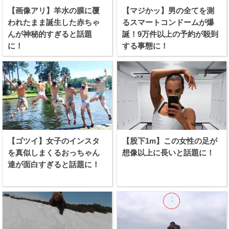
【画像アリ】羊水の膜に覆
【マジかッ】男の全てを測
われたまま誕生した赤ちゃ
るスマートコンドームが爆
んが神秘的すぎると話題
誕！9万件以上の予約が殺到
に！
する事態に！
【ゴツイ】女子のインスタ
【股下1m】この女性の足が
を真似しまくるおっちゃん
想像以上に長いと話題に！
達が面白すぎると話題に！