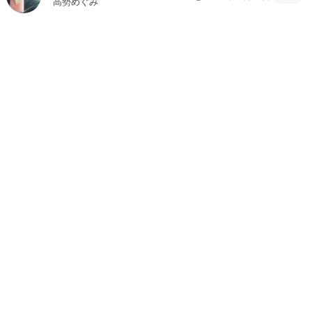
高勢めぐみ