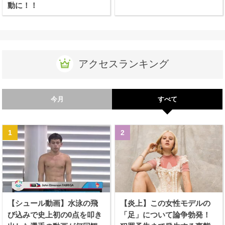
動に！！
アクセスランキング
今月
すべて
【シュール動画】水泳の飛
【炎上】この女性モデルの
び込みで史上初の0点を叩き
「足」について論争勃発！