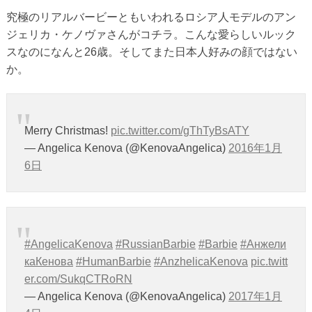
究極のリアルバービーともいわれるロシア人モデルのアン
ジェリカ・ケノヴァさんがコチラ。こんな愛らしいルック
スなのになんと26歳。そしてまた日本人好みの顔ではない
か。
Merry Christmas!
pic.twitter.com/gThTyBsATY
— Angelica Kenova (@KenovaAngelica)
2016年1月
6日
#AngelicaKenova
#RussianBarbie
#Barbie
#Анжели
каКенова
#HumanBarbie
#AnzhelicaKenova
pic.twitt
er.com/SukqCTRoRN
— Angelica Kenova (@KenovaAngelica)
2017年1月