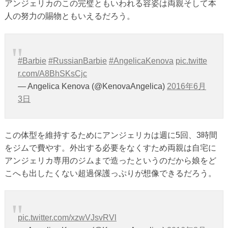
アンジェリカのこの完璧ともいわれる容姿は両親そして本
人の努力の賜物ともいえるだろう。
#Barbie
#RussianBarbie
#AngelicaKenova
pic.twitte
r.com/A8BhSKsCjc
— Angelica Kenova (@KenovaAngelica)
2016年6月
3日
この体型を維持するためにアンジェリカは週に5回、3時間
をジムで費やす。外出する必要をなくすため両親は自宅に
アンジェリカ専用のジムまで造ったというのだから娘をど
こへも出したくない超過保護っぷりが想像できるだろう。
pic.twitter.com/xzwVJsvRVl