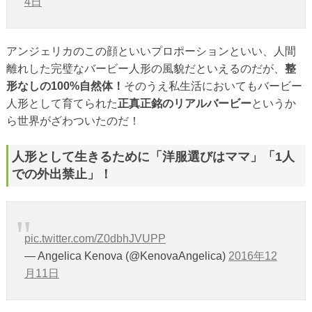
4日
アンジェリカのこの顔といいプロポーションといい、人間
離れした完璧なバービー人形の風貌だといえるのだが、
整
形なしの100%自然体！
そのうえ私生活においてもバービー
人形として育てられた
正真正銘のリアルバービー
というか
ら世界がざわついたのだ！
人形として生きるために「洋服選びはママ」「1人
での外出禁止」！
pic.twitter.com/Z0dbhJVUPP
— Angelica Kenova (@KenovaAngelica)
2016年12
月11日