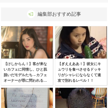
編集部おすすめ記事
【けしからん！】客が来な
【ぎええああ！】彼女にキ
いカフェに同情し、ひと肌
ュウリを食べさせるドッキ
脱いだモデルたち→カフェ
リがシャレにならなくて速
オーナーが罪に問われる事
攻で別れるレベル！！
態に！