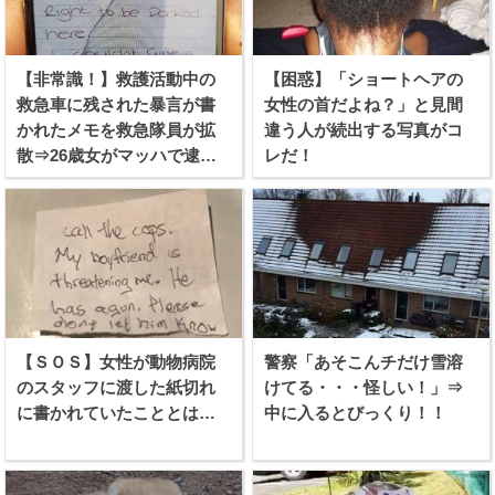
【非常識！】救護活動中の
【困惑】「ショートヘアの
救急車に残された暴言が書
女性の首だよね？」と見間
かれたメモを救急隊員が拡
違う人が続出する写真がコ
散⇒26歳女がマッハで逮捕
レだ！
される！
【ＳＯＳ】女性が動物病院
警察「あそこんチだけ雪溶
のスタッフに渡した紙切れ
けてる・・・怪しい！」⇒
に書かれていたこととは…
中に入るとびっくり！！