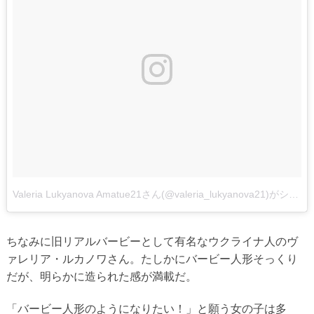
Valeria Lukyanova Amatue21さん(@valeria_lukyanova21)がシェアした投稿
ちなみに旧リアルバービーとして有名なウクライナ人のヴ
ァレリア・ルカノワさん。たしかにバービー人形そっくり
だが、明らかに造られた感が満載だ。
「バービー人形のようになりたい！」と願う女の子は多