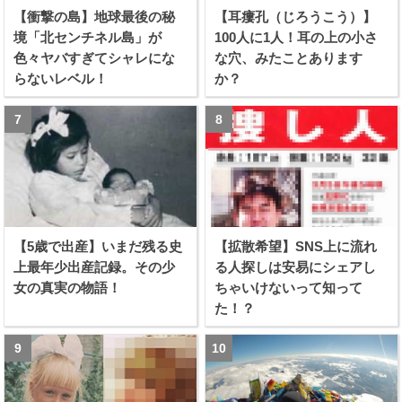
【衝撃の島】地球最後の秘
【耳瘻孔（じろうこう）】
境「北センチネル島」が
100人に1人！耳の上の小さ
色々ヤバすぎてシャレにな
な穴、みたことあります
らないレベル！
か？
【5歳で出産】いまだ残る史
【拡散希望】SNS上に流れ
上最年少出産記録。その少
る人探しは安易にシェアし
女の真実の物語！
ちゃいけないって知って
た！？