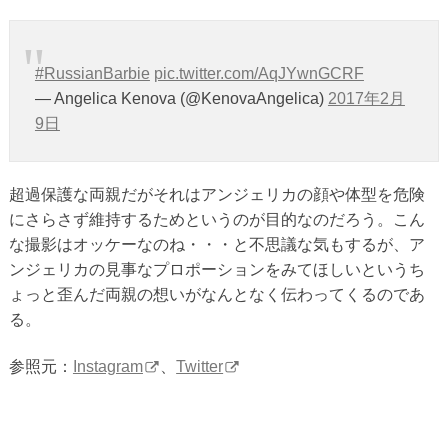
#RussianBarbie
pic.twitter.com/AqJYwnGCRF
— Angelica Kenova (@KenovaAngelica)
2017年2月
9日
超過保護な両親だがそれはアンジェリカの顔や体型を危険
にさらさず維持するためというのが目的なのだろう。こん
な撮影はオッケーなのね・・・と不思議な気もするが、ア
ンジェリカの見事なプロポーションをみてほしいというち
ょっと歪んだ両親の想いがなんとなく伝わってくるのであ
る。
参照元：
Instagram
、
Twitter