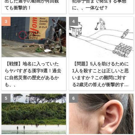
出した選手の動画が何回観
犯罪予告まで発生する事態
ても衝撃的！
に、、一体なぜ？
【戦慄】地名に入っていた
【問題】5人を助けるために
らヤバすぎる漢字9選！過去
1人を殺すことは正しいと思
に自然災害の歴史があるか
いますか？この難問に対す
も、、
る2歳児の答えが衝撃的すぎ
る！！