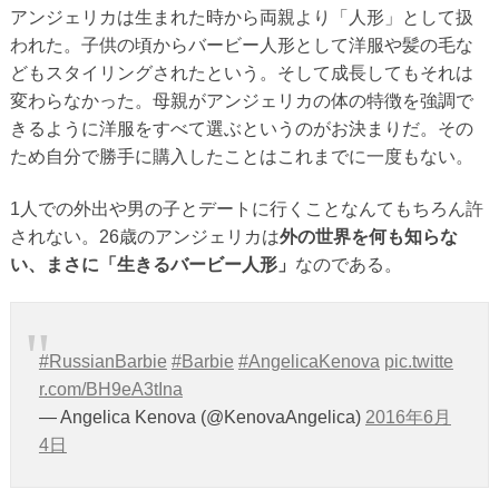
アンジェリカは生まれた時から両親より「人形」として扱
われた。子供の頃からバービー人形として洋服や髪の毛な
どもスタイリングされたという。そして成長してもそれは
変わらなかった。母親がアンジェリカの体の特徴を強調で
きるように洋服をすべて選ぶというのがお決まりだ。その
ため自分で勝手に購入したことはこれまでに一度もない。
1人での外出や男の子とデートに行くことなんてもちろん許
されない。26歳のアンジェリカは
外の世界を何も知らな
い、まさに「生きるバービー人形」
なのである。
#RussianBarbie
#Barbie
#AngelicaKenova
pic.twitte
r.com/BH9eA3tIna
— Angelica Kenova (@KenovaAngelica)
2016年6月
4日