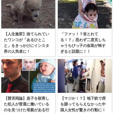
【人生激変】捨てられてい
「ファッ！？首とれて
たワンコが「あるひとこ
る！？」思わず二度見しち
と」をきっかけにインスタ
ゃうちびっ子の仮装が怖す
界の人気者に！
ぎると話題に！！
【賛否両論】息子を殺害し
【マジか！？】地下鉄で席
た犯人が普通に働いている
を譲ってもらえなかった中
のを見つけた母親がある行
国人女性が驚きの行動に！