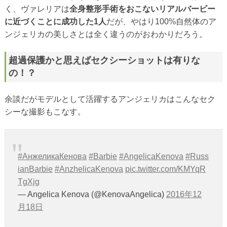
く、ヴァレリアは
全身整形手術をおこないリアルバービー
に近づくことに成功した1人
だが、やはり100%自然体のア
ンジェリカの美しさとは全く違うのがおわかりだろう。
超過保護かと思えばセクシーショットは有りな
の！？
余談だがモデルとして活躍するアンジェリカはこんなセク
シーな撮影もこなす。
#АнжеликаКенова
#Barbie
#AngelicaKenova
#Russ
ianBarbie
#AnzhelicaKenova
pic.twitter.com/KMYqR
TgXjg
— Angelica Kenova (@KenovaAngelica)
2016年12
月18日