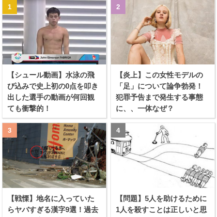
【シュール動画】水泳の飛
【炎上】この女性モデルの
び込みで史上初の0点を叩き
「足」について論争勃発！
出した選手の動画が何回観
犯罪予告まで発生する事態
ても衝撃的！
に、、一体なぜ？
【戦慄】地名に入っていた
【問題】5人を助けるために
らヤバすぎる漢字9選！過去
1人を殺すことは正しいと思