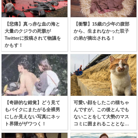
【悲痛】真っ赤な血の海と
【衝撃】15歳の少年の腹部
大量のクジラの死骸が
から、生まれなかった双子
Twitterに投稿されて物議を
の弟が摘出される！
かもす！
【奇跡的な錯覚】どう見て
可愛い顔をしたこの猫ちゃ
もバイクにまたがる全裸男
んですが、この後とんでも
にしか見えない写真にネッ
ないことをして大勢のマス
ト界隈がザワつく！
コミに囲まれることとなり
ます