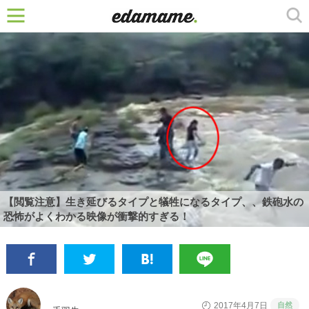
【閲覧注意】生き延びるタイプと犠牲になるタイプ、、鉄砲水の
恐怖がよくわかる映像が衝撃的すぎる！
自然
2017年4月7日