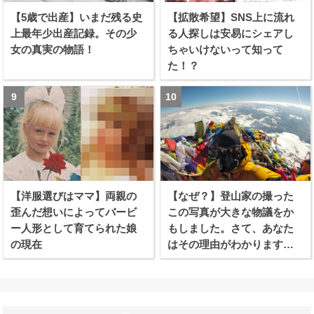
【5歳で出産】いまだ残る史
【拡散希望】SNS上に流れ
上最年少出産記録。その少
る人探しは安易にシェアし
女の真実の物語！
ちゃいけないって知って
た！？
【洋服選びはママ】両親の
【なぜ？】登山家の撮った
歪んだ想いによってバービ
この写真が大きな物議をか
ー人形として育てられた娘
もしました。さて、あなた
の現在
はその理由がわかります
か？