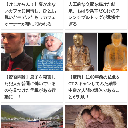
【けしからん！】客が来な
人工的な交配を続けた結
いカフェに同情し、ひと肌
果、もはや異常だらけのフ
脱いだモデルたち→カフェ
レンチブルドッグが悲惨す
オーナーが罪に問われる事
ぎる！
態に！
【賛否両論】息子を殺害し
【驚愕】1100年前の仏像を
た犯人が普通に働いている
CTスキャンしてみた結果、
のを見つけた母親がある行
中身が人間の遺体であるこ
動に！！
とが判明！