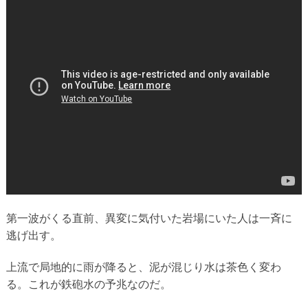
第一波がくる直前、異変に気付いた岩場にいた人は一斉に
逃げ出す。
上流で局地的に雨が降ると、泥が混じり水は茶色く変わ
る。これが鉄砲水の予兆なのだ。