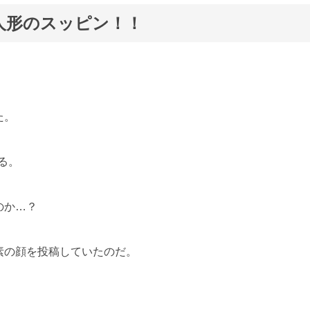
人形のスッピン！！
た。
る。
のか…？
素の顔を投稿していたのだ。