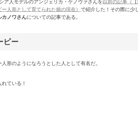
てロシア人モデルのアンジェリカ・ケノヴァさんを
以前の記事（【
ビー人形として育てられた娘の現在）
で紹介した！その際に少
ルカノワさん
についての記事である。
ービー
ー人形のようになろうとした人として有名だ。
入れている！