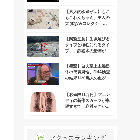
【男人的珍藏が…】もこ
もこわんちゃん、主人の
大切なAVコレクション
をめちゃくちゃにしてし
まう！
【閲覧注意】生き延びる
タイプと犠牲になるタイ
プ、、鉄砲水の恐怖がよ
くわかる映像が衝撃的す
ぎる！
【衝撃】白人至上主義団
体の代表男性、DNA検査
の結果14％黒人の血が混
ざっていることが判明！
【お値段11万円】フェン
ディの新作スカーフが卑
猥すぎて、絶対そこから
顔を出したくない！
アクセスランキング