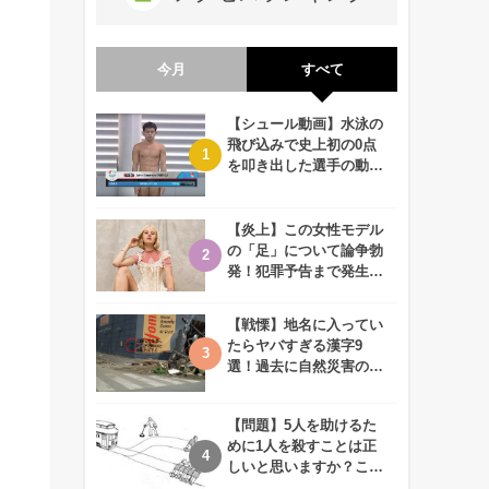
今月
すべて
【シュール動画】水泳の
飛び込みで史上初の0点
を叩き出した選手の動画
が何回観ても衝撃的！
【炎上】この女性モデル
の「足」について論争勃
発！犯罪予告まで発生す
る事態に、、一体なぜ？
【戦慄】地名に入ってい
たらヤバすぎる漢字9
選！過去に自然災害の歴
史があるかも、、
【問題】5人を助けるた
めに1人を殺すことは正
しいと思いますか？この
難問に対する2歳児の答