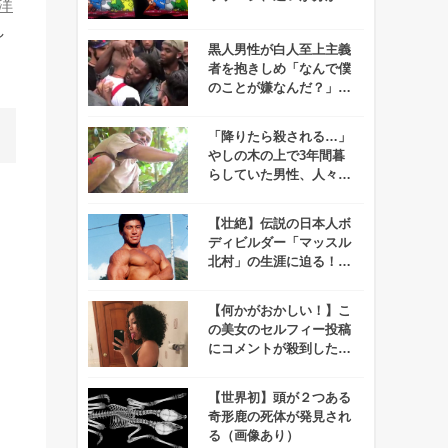
洋
ますか？
し
黒人男性が白人至上主義
者を抱きしめ「なんで僕
のことが嫌なんだ？」と
執拗に聞き続けた結
果、、
「降りたら殺される…」
やしの木の上で3年間暮
らしていた男性、人々の
協力で遂に地上に戻る！
【壮絶】伝説の日本人ボ
ディビルダー「マッスル
北村」の生涯に迫る！も
はや偉人レベル！
【何かがおかしい！】こ
の美女のセルフィー投稿
にコメントが殺到した理
由わかりますか？
【世界初】頭が２つある
奇形鹿の死体が発見され
る（画像あり）