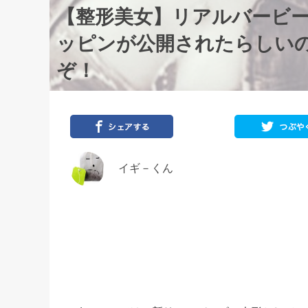
【整形美女】リアルバービ
ッピンが公開されたらしい
ぞ！
イギ－くん