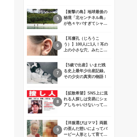
えが衝撃的すぎる！！
【衝撃の島】地球最後の
秘境「北センチネル島」
が色々ヤバすぎてシャレ
にならないレベル！
【耳瘻孔（じろうこ
う）】100人に1人！耳の
上の小さな穴、みたこと
ありますか？
【5歳で出産】いまだ残
る史上最年少出産記録。
その少女の真実の物語！
【拡散希望】SNS上に流
れる人探しは安易にシェ
アしちゃいけないって知
ってた！？
【洋服選びはママ】両親
の歪んだ想いによってバ
ービー人形として育てら