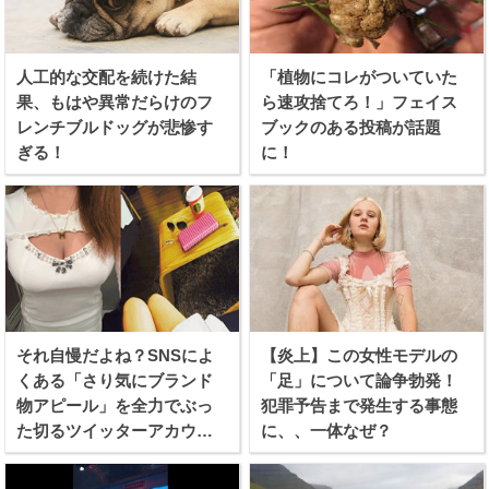
人工的な交配を続けた結
「植物にコレがついていた
果、もはや異常だらけのフ
ら速攻捨てろ！」フェイス
レンチブルドッグが悲惨す
ブックのある投稿が話題
ぎる！
に！
それ自慢だよね？SNSによ
【炎上】この女性モデルの
くある「さり気にブランド
「足」について論争勃発！
物アピール」を全力でぶっ
犯罪予告まで発生する事態
た切るツイッターアカウン
に、、一体なぜ？
トが話題に！