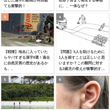
出した選手の動画が何回観
犯罪予告まで発生する事態
ても衝撃的！
に、、一体なぜ？
【戦慄】地名に入っていた
【問題】5人を助けるために
らヤバすぎる漢字9選！過去
1人を殺すことは正しいと思
に自然災害の歴史があるか
いますか？この難問に対す
も、、
る2歳児の答えが衝撃的すぎ
る！！