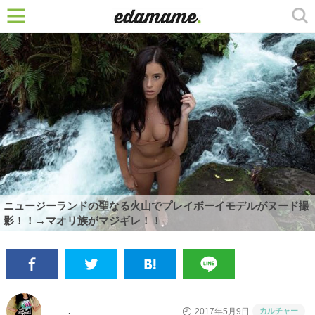
ニュージーランドの聖なる火山でプレイボーイモデルがヌード撮
影！！→マオリ族がマジギレ！！
カルチャー
2017年5月9日