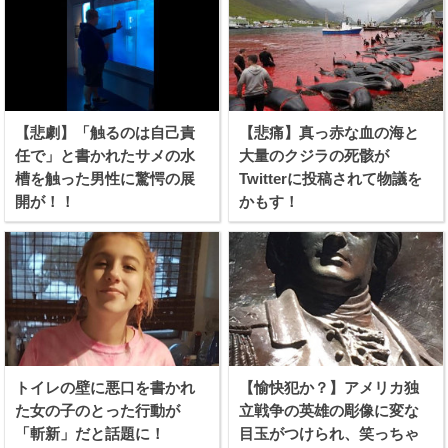
【悲劇】「触るのは自己責
【悲痛】真っ赤な血の海と
任で」と書かれたサメの水
大量のクジラの死骸が
槽を触った男性に驚愕の展
Twitterに投稿されて物議を
開が！！
かもす！
トイレの壁に悪口を書かれ
【愉快犯か？】アメリカ独
た女の子のとった行動が
立戦争の英雄の彫像に変な
「斬新」だと話題に！
目玉がつけられ、笑っちゃ