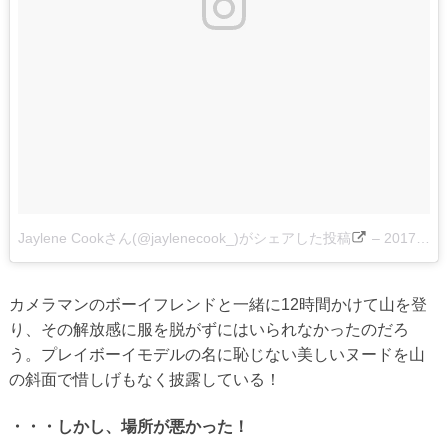
Jaylene Cookさん(@jaylenecook_)がシェアした投稿
–
2017 4月 28 4:48午後 PDT
カメラマンのボーイフレンドと一緒に12時間かけて山を登
り、その解放感に服を脱がずにはいられなかったのだろ
う。プレイボーイモデルの名に恥じない美しいヌードを山
の斜面で惜しげもなく披露している！
・・・しかし、場所が悪かった！