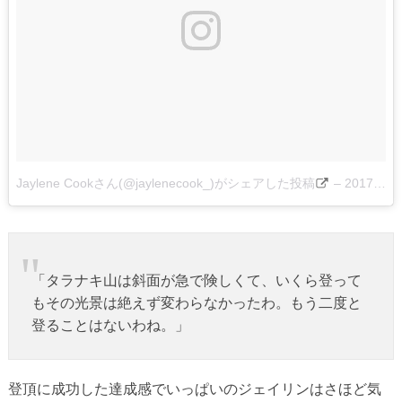
Jaylene Cookさん(@jaylenecook_)がシェアした投稿
–
2017 2月 5 10:38午後 PST
「タラナキ山は斜面が急で険しくて、いくら登って
もその光景は絶えず変わらなかったわ。もう二度と
登ることはないわね。」
登頂に成功した達成感でいっぱいのジェイリンはさほど気