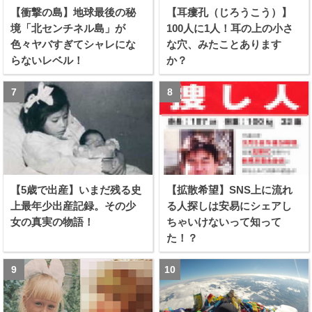
【衝撃の島】地球最後の秘
【耳瘻孔（じろうこう）】
境「北センチネル島」が
100人に1人！耳の上の小さ
色々ヤバすぎてシャレにな
な穴、みたことあります
らないレベル！
か？
【5歳で出産】いまだ残る史
【拡散希望】SNS上に流れ
上最年少出産記録。その少
る人探しは安易にシェアし
女の真実の物語！
ちゃいけないって知って
た！？