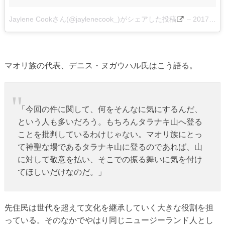
Jaylene Cookさん(@jaylenecook_)がシェアした投稿
–
2017 4月 10 1:17午前 PDT
マオリ族の代表、デニス・ヌガウハル氏はこう語る。
「今回の件に関して、何をそんなに気にするんだ、
という人も多いだろう。もちろんタラナキ山へ登る
ことを批判しているわけじゃない。マオリ族にとっ
て神聖な場であるタラナキ山に登るのであれば、山
に対して敬意を払い、そこでの振る舞いに気を付け
てほしいだけなのだ。」
先住民は世代を超えて文化を継承していく大きな役割を担
っている。そのなかでやはり同じニュージーランド人とし