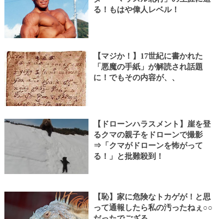
る！もはや偉人レベル！
【マジか！】17世紀に書かれた
「悪魔の手紙」が解読され話題
に！でもその内容が、、
【ドローンハラスメント】崖を登
るクマの親子をドローンで撮影
⇒「クマがドローンを怖がって
る！」と批難殺到！
【恥】家に危険なトカゲが！と思
って通報したら私の汚ったねぇ○○
だったでござる