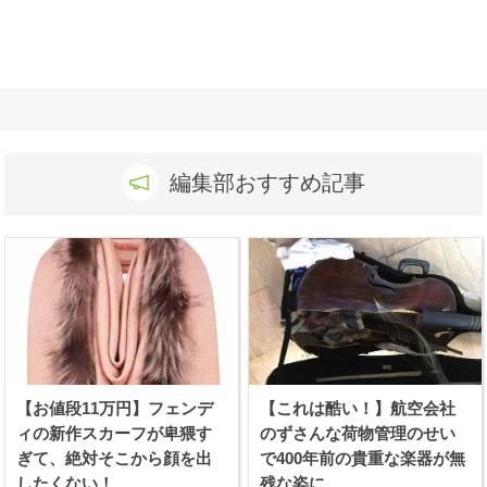
編集部おすすめ記事
【お値段11万円】フェンデ
【これは酷い！】航空会社
ィの新作スカーフが卑猥す
のずさんな荷物管理のせい
ぎて、絶対そこから顔を出
で400年前の貴重な楽器が無
したくない！
残な姿に、、