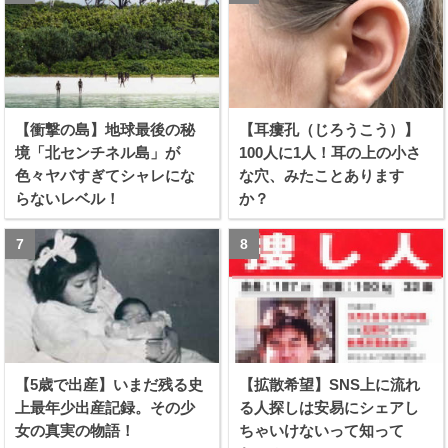
【衝撃の島】地球最後の秘
【耳瘻孔（じろうこう）】
境「北センチネル島」が
100人に1人！耳の上の小さ
色々ヤバすぎてシャレにな
な穴、みたことあります
らないレベル！
か？
【5歳で出産】いまだ残る史
【拡散希望】SNS上に流れ
上最年少出産記録。その少
る人探しは安易にシェアし
女の真実の物語！
ちゃいけないって知って