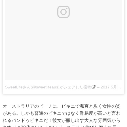
SweetLifeさん(@sweetlifeaus)がシェアした投稿
–
2017 5月 19 12:10午前 PDT
オーストラリアのビーチに、ビキニで颯爽と歩く女性の姿
がある。しかも普通のビキニではなく難易度が高いと言わ
れるバンドゥビキニだ！彼女が醸し出す大人な雰囲気から