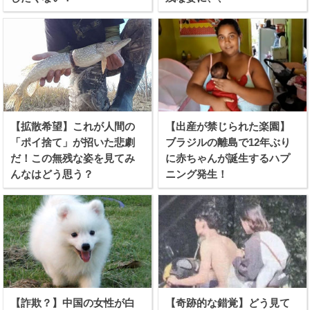
【拡散希望】これが人間の
【出産が禁じられた楽園】
「ポイ捨て」が招いた悲劇
ブラジルの離島で12年ぶり
だ！この無残な姿を見てみ
に赤ちゃんが誕生するハプ
んなはどう思う？
ニング発生！
【詐欺？】中国の女性が白
【奇跡的な錯覚】どう見て