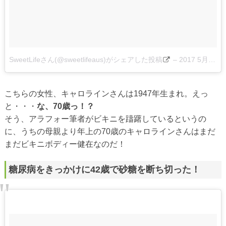
SweetLifeさん(@sweetlifeaus)がシェアした投稿
–
2017 5月 4 12:31午前 PDT
こちらの女性、キャロラインさんは1947年生まれ。えっ
と・・・
な、70歳っ！？
そう、アラフォー筆者がビキニを躊躇しているというの
に、うちの母親より年上の70歳のキャロラインさんはまだ
まだビキニボディー健在なのだ！
糖尿病をきっかけに42歳で砂糖を断ち切った！