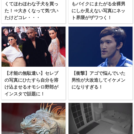
くてほわほわな子犬を買っ
もバイクにまたがる全裸男
た！⇒大きくなって気づい
にしか見えない写真にネッ
たけどコレ・・・
ト界隈がザワつく！
【才能の無駄遣い】セレブ
【衝撃】アゴで悩んでいた
の写真にひたすら自分を溶
男性が大改造してイケメン
け込ませるオモシロ野郎が
になりすぎる！
インスタで話題に！