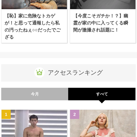
【恥】家に危険なトカゲ
【今度こそガチか！？】幽
が！と思って通報したら私
霊が家の中に入ってくる瞬
の汚ったねぇ○○だったでご
間が激撮され話題に！
ざる
アクセスランキング
今月
すべて