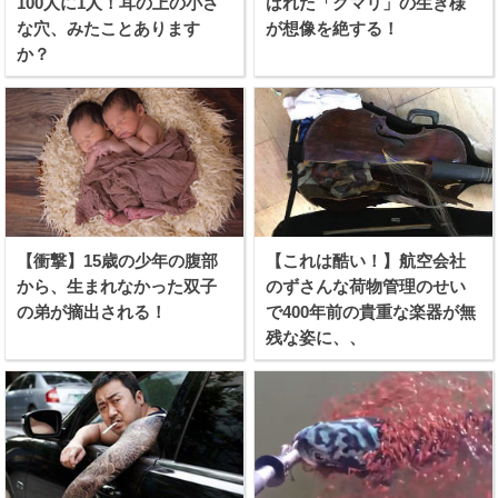
100人に1人！耳の上の小さ
ばれた「クマリ」の生き様
な穴、みたことあります
が想像を絶する！
か？
【衝撃】15歳の少年の腹部
【これは酷い！】航空会社
から、生まれなかった双子
のずさんな荷物管理のせい
の弟が摘出される！
で400年前の貴重な楽器が無
残な姿に、、