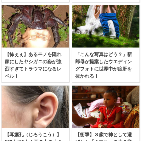
【怖ぇぇ】あるモノを隠れ
「こんな写真はどう？」新
家にしたヤシガニの姿が強
郎母が提案したウエディン
烈すぎてトラウマになるレ
グフォトに世界中が度肝を
ベル！
抜かれる！
【耳瘻孔（じろうこう）】
【衝撃】３歳で神として選