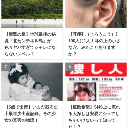
【衝撃の島】地球最後の秘
【耳瘻孔（じろうこう）】
境「北センチネル島」が
100人に1人！耳の上の小さ
色々ヤバすぎてシャレにな
な穴、みたことあります
らないレベル！
か？
【5歳で出産】いまだ残る史
【拡散希望】SNS上に流れ
上最年少出産記録。その少
る人探しは安易にシェアし
女の真実の物語！
ちゃいけないって知って
た！？