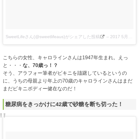
SweetLifeさん(@sweetlifeaus)がシェアした投稿
–
2017 5月 4 12:31午前 PDT
こちらの女性、キャロラインさんは1947年生まれ。えっ
と・・・
な、70歳っ！？
そう、アラフォー筆者がビキニを躊躇しているというの
に、うちの母親より年上の70歳のキャロラインさんはまだ
まだビキニボディー健在なのだ！
糖尿病をきっかけに42歳で砂糖を断ち切った！