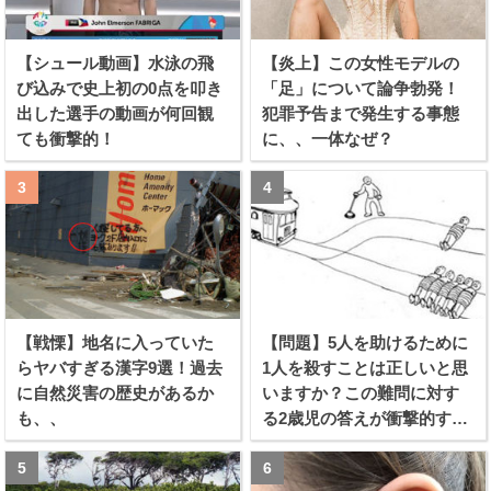
【シュール動画】水泳の飛
【炎上】この女性モデルの
び込みで史上初の0点を叩き
「足」について論争勃発！
出した選手の動画が何回観
犯罪予告まで発生する事態
ても衝撃的！
に、、一体なぜ？
【戦慄】地名に入っていた
【問題】5人を助けるために
らヤバすぎる漢字9選！過去
1人を殺すことは正しいと思
に自然災害の歴史があるか
いますか？この難問に対す
も、、
る2歳児の答えが衝撃的すぎ
る！！