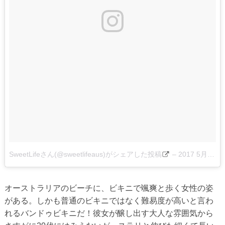
SweetLifeさん(@sweetlifeaus)がシェアした投稿
–
2017 5月 19 12:10午前 PDT
オーストラリアのビーチに、ビキニで颯爽と歩く女性の姿
がある。しかも普通のビキニではなく難易度が高いと言わ
れるバンドゥビキニだ！彼女が醸し出す大人な雰囲気から