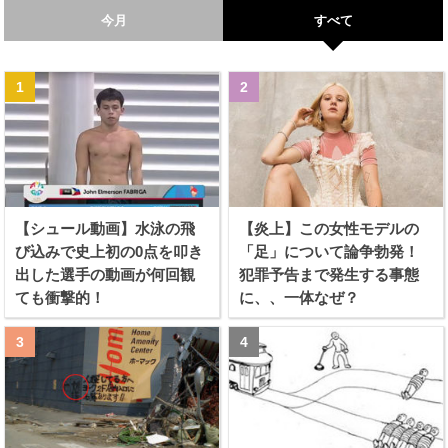
今月
すべて
【シュール動画】水泳の飛
【炎上】この女性モデルの
び込みで史上初の0点を叩き
「足」について論争勃発！
出した選手の動画が何回観
犯罪予告まで発生する事態
ても衝撃的！
に、、一体なぜ？