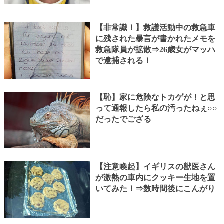
【非常識！】救護活動中の救急車
に残された暴言が書かれたメモを
救急隊員が拡散⇒26歳女がマッハ
で逮捕される！
【恥】家に危険なトカゲが！と思
って通報したら私の汚ったねぇ○○
だったでござる
【注意喚起】イギリスの獣医さん
が激熱の車内にクッキー生地を置
いてみた！⇒数時間後にこんがり