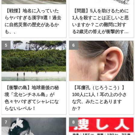
【戦慄】地名に入っていた
【問題】5人を助けるために
らヤバすぎる漢字9選！過去
1人を殺すことは正しいと思
に自然災害の歴史があるか
いますか？この難問に対す
も、、
る2歳児の答えが衝撃的すぎ
る！！
【衝撃の島】地球最後の秘
【耳瘻孔（じろうこう）】
境「北センチネル島」が
100人に1人！耳の上の小さ
色々ヤバすぎてシャレにな
な穴、みたことあります
らないレベル！
か？