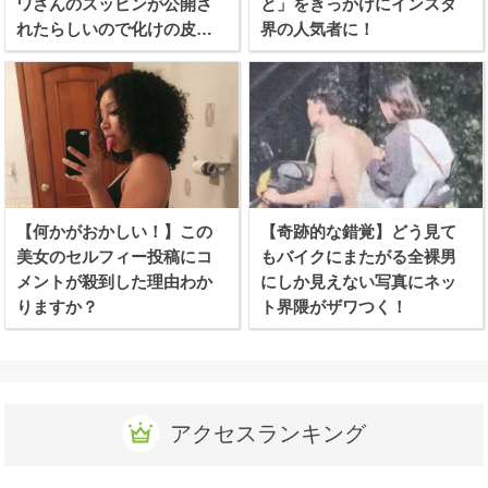
ワさんのスッピンが公開さ
と」をきっかけにインスタ
れたらしいので化けの皮を
界の人気者に！
剥ぐつもりで見てみたぞ！
【何かがおかしい！】この
【奇跡的な錯覚】どう見て
美女のセルフィー投稿にコ
もバイクにまたがる全裸男
メントが殺到した理由わか
にしか見えない写真にネッ
りますか？
ト界隈がザワつく！
アクセスランキング