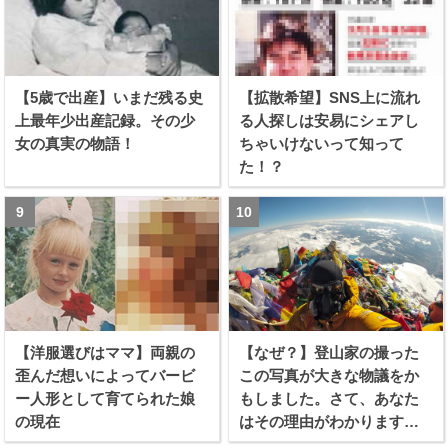
【5歳で出産】いまだ残る史
【拡散希望】SNS上に流れ
上最年少出産記録。その少
る人探しは安易にシェアし
女の真実の物語！
ちゃいけないって知って
た！？
【洋服選びはママ】両親の
【なぜ？】登山家の撮った
歪んだ想いによってバービ
この写真が大きな物議をか
ー人形として育てられた娘
もしました。さて、あなた
の現在
はその理由がわかります
か？