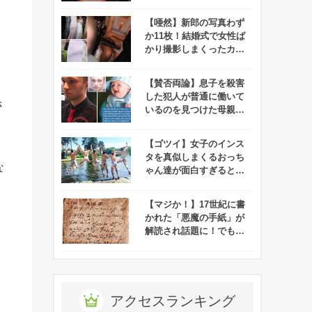
なってくると話題に！！
【唖然】新郎の写真わず
か11枚！結婚式で女性ば
かり撮影しまくったカメ
ラマンの言い訳がひどす
ぎる！
【賛否両論】息子を殺害
した犯人が普通に働いて
さ
いるのを見つけた母親が
ある行動に！！
【ゴツイ】女子のインス
タを真似しまくるおっち
な
ゃん達が面白すぎると話
題に！
【マジか！】17世紀に書
かれた「悪魔の手紙」が
解読され話題に！でもそ
の内容が、、
アクセスランキング