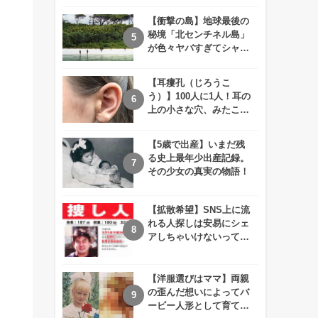
えが衝撃的すぎる！！
【衝撃の島】地球最後の
秘境「北センチネル島」
が色々ヤバすぎてシャレ
にならないレベル！
【耳瘻孔（じろうこ
う）】100人に1人！耳の
上の小さな穴、みたこと
ありますか？
【5歳で出産】いまだ残
る史上最年少出産記録。
その少女の真実の物語！
【拡散希望】SNS上に流
れる人探しは安易にシェ
アしちゃいけないって知
ってた！？
【洋服選びはママ】両親
の歪んだ想いによってバ
ービー人形として育てら