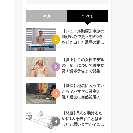
今月
すべて
【シュール動画】水泳の
飛び込みで史上初の0点
を叩き出した選手の動画
が何回観ても衝撃的！
【炎上】この女性モデル
の「足」について論争勃
発！犯罪予告まで発生す
る事態に、、一体なぜ？
【戦慄】地名に入ってい
たらヤバすぎる漢字9
選！過去に自然災害の歴
史があるかも、、
【問題】5人を助けるた
を
めに1人を殺すことは正
しいと思いますか？この
難問に対する2歳児の答