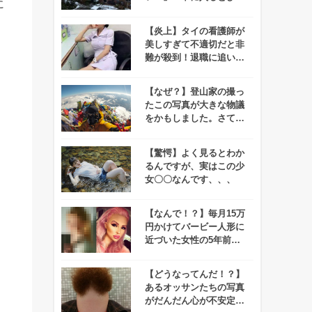
に
くり！！
【炎上】タイの看護師が
美しすぎて不適切だと非
難が殺到！退職に追い込
まれる事態に！
【なぜ？】登山家の撮っ
たこの写真が大きな物議
をかもしました。さて、
あなたはその理由がわか
りますか？
【驚愕】よく見るとわか
るんですが、実はこの少
女〇〇なんです、、、
【なんで！？】毎月15万
円かけてバービー人形に
近づいた女性の5年前が
可愛すぎる件！
【どうなってんだ！？】
あるオッサンたちの写真
がだんだん心が不安定に