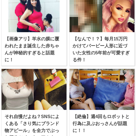
【画像アリ】羊水の膜に覆
【なんで！？】毎月15万円
われたまま誕生した赤ちゃ
かけてバービー人形に近づ
んが神秘的すぎると話題
いた女性の5年前が可愛すぎ
に！
る件！
それ自慢だよね？SNSによ
【絶倫】週4回もロボットと
くある「さり気にブランド
行為に及ぶおっさんが話題
物アピール」を全力でぶっ
に！！