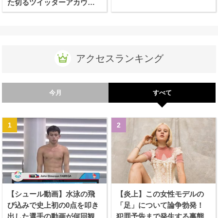
た切るツイッターアカウン
トが話題に！
アクセスランキング
今月
すべて
【シュール動画】水泳の飛
【炎上】この女性モデルの
び込みで史上初の0点を叩き
「足」について論争勃発！
出した選手の動画が何回観
犯罪予告まで発生する事態