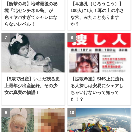
【衝撃の島】地球最後の秘
【耳瘻孔（じろうこう）】
境「北センチネル島」が
100人に1人！耳の上の小さ
色々ヤバすぎてシャレにな
な穴、みたことあります
らないレベル！
か？
【5歳で出産】いまだ残る史
【拡散希望】SNS上に流れ
上最年少出産記録。その少
る人探しは安易にシェアし
女の真実の物語！
ちゃいけないって知って
た！？