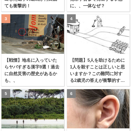
ても衝撃的！
に、、一体なぜ？
【戦慄】地名に入っていた
【問題】5人を助けるために
らヤバすぎる漢字9選！過去
1人を殺すことは正しいと思
に自然災害の歴史があるか
いますか？この難問に対す
も、、
る2歳児の答えが衝撃的すぎ
る！！