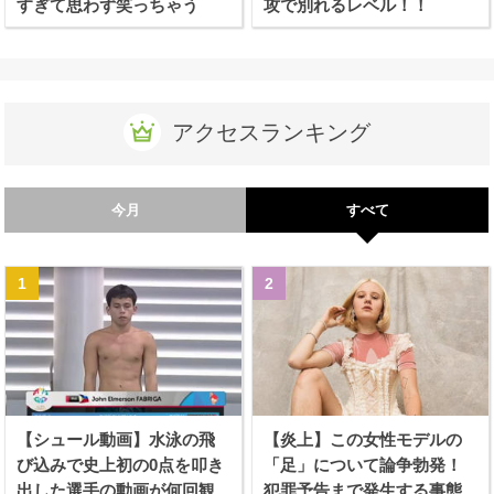
すぎて思わず笑っちゃう
攻で別れるレベル！！
アクセスランキング
今月
すべて
【シュール動画】水泳の飛
【炎上】この女性モデルの
び込みで史上初の0点を叩き
「足」について論争勃発！
出した選手の動画が何回観
犯罪予告まで発生する事態