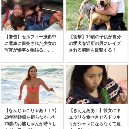
【警告】セルフィー撮影中
【衝撃】10歳の子供が自分
に電車に衝突された少女の
の愛犬を近所の男にレイプ
写真が惨事を物語る、、、
される瞬間を目撃する！
【なんじゃこりゃあ！！?】
【ぎええああ！】彼女にキ
28年間砂糖を摂らなかった
ュウリを食べさせるドッキ
70歳のお婆ちゃんが若々し
リがシャレにならなくて速