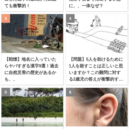
ても衝撃的！
に、、一体なぜ？
【戦慄】地名に入っていた
【問題】5人を助けるために
らヤバすぎる漢字9選！過去
1人を殺すことは正しいと思
に自然災害の歴史があるか
いますか？この難問に対す
も、、
る2歳児の答えが衝撃的すぎ
る！！