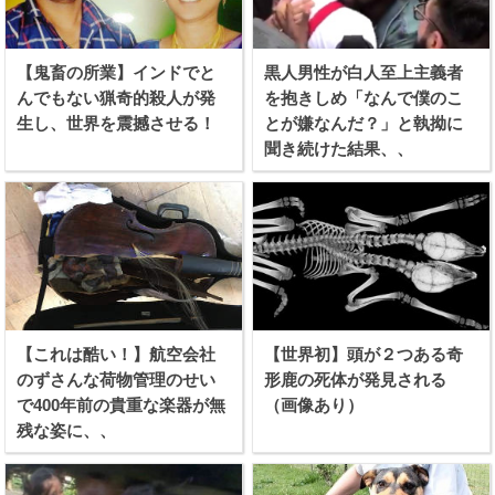
【鬼畜の所業】インドでと
黒人男性が白人至上主義者
んでもない猟奇的殺人が発
を抱きしめ「なんで僕のこ
生し、世界を震撼させる！
とが嫌なんだ？」と執拗に
聞き続けた結果、、
【これは酷い！】航空会社
【世界初】頭が２つある奇
のずさんな荷物管理のせい
形鹿の死体が発見される
で400年前の貴重な楽器が無
（画像あり）
残な姿に、、