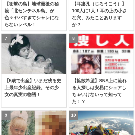
【衝撃の島】地球最後の秘
【耳瘻孔（じろうこう）】
境「北センチネル島」が
100人に1人！耳の上の小さ
色々ヤバすぎてシャレにな
な穴、みたことあります
らないレベル！
か？
【5歳で出産】いまだ残る史
【拡散希望】SNS上に流れ
上最年少出産記録。その少
る人探しは安易にシェアし
女の真実の物語！
ちゃいけないって知って
た！？