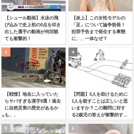
【シュール動画】水泳の飛
【炎上】この女性モデルの
び込みで史上初の0点を叩き
「足」について論争勃発！
出した選手の動画が何回観
犯罪予告まで発生する事態
ても衝撃的！
に、、一体なぜ？
【戦慄】地名に入っていた
【問題】5人を助けるために
らヤバすぎる漢字9選！過去
1人を殺すことは正しいと思
に自然災害の歴史があるか
いますか？この難問に対す
も、、
る2歳児の答えが衝撃的すぎ
×
る！！