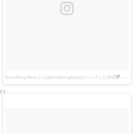
Bros Being Basicさん(@brosbeingbasic)がシェアした投稿
–
201