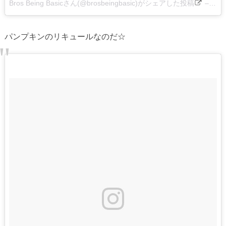
Bros Being Basicさん(@brosbeingbasic)がシェアした投稿
–
201
パンプキンのリキュールなのだ☆