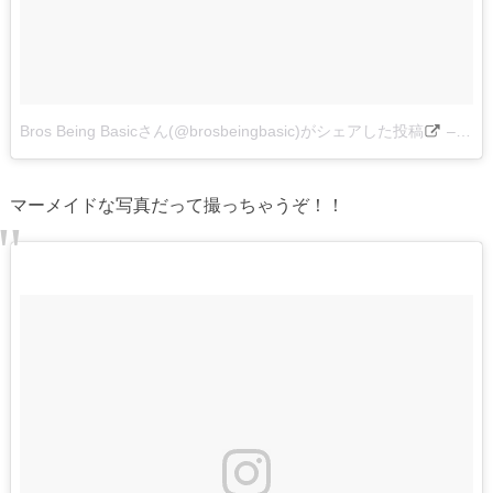
Bros Being Basicさん(@brosbeingbasic)がシェアした投稿
–
201
マーメイドな写真だって撮っちゃうぞ！！