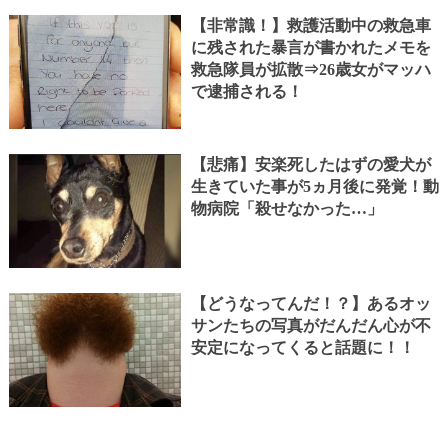
【非常識！】救護活動中の救急車
に残された暴言が書かれたメモを
救急隊員が拡散⇒26歳女がマッハ
で逮捕される！
【悲痛】安楽死したはずの愛犬が
生きていた事が5ヵ月後に発覚！動
物病院「殺せなかった…」
【どうなってんだ！？】あるオッ
サンたちの写真がだんだん心が不
安定になってくると話題に！！