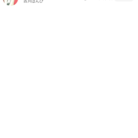
吉川ばんび