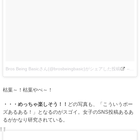
Bros Being Basicさん(@brosbeingbasic)がシェアした投稿
–
201
枯葉～！枯葉やべ～！
・・・めっちゃ楽しそう！！
どの写真も、「こういうポー
ズあるある！」となるのがスゴイ。女子のSNS投稿あるあ
るがかなり研究されている。