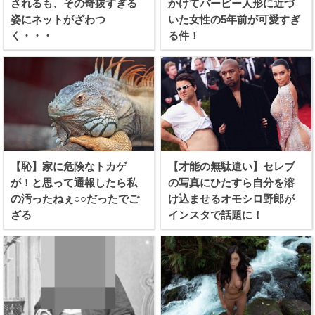
されるも、その奇抜すぎる
かけてバービー人形に近づ
姿にネットがざわつ
いた女性の5年前が可愛すぎ
く・・・
る件！
【恥】家に危険なトカゲ
【才能の無駄遣い】セレブ
が！と思って通報したら私
の写真にひたすら自分を溶
の汚ったねぇ○○だったでご
け込ませるオモシロ野郎が
ざる
インスタで話題に！