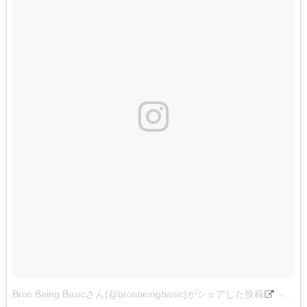
Bros Being Basicさん(@brosbeingbasic)がシェアした投稿
–
201