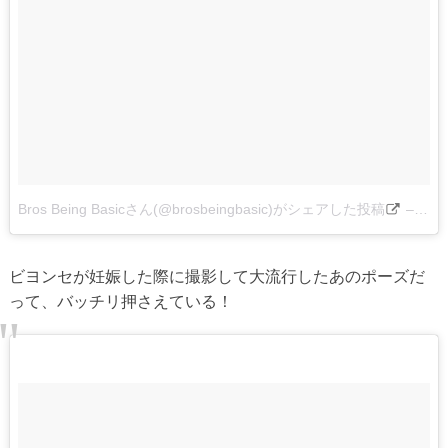
Bros Being Basicさん(@brosbeingbasic)がシェアした投稿
–
201
ビヨンセが妊娠した際に撮影して大流行したあのポーズだ
って、バッチリ押さえている！