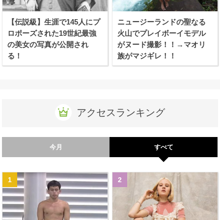
【伝説級】生涯で145人にプ
ニュージーランドの聖なる
ロポーズされた19世紀最強
火山でプレイボーイモデル
の美女の写真が公開され
がヌード撮影！！→マオリ
る！
族がマジギレ！！
アクセスランキング
今月
すべて