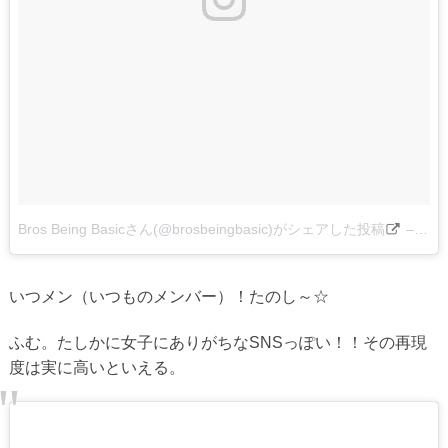
Bros Being Basicさん(@brosbeingbasic)がシェアした投稿
–
201
いつメン（いつものメンバー）！たのし～☆
ふむ。たしかに女子にありがちなSNSっぽい！！その再現
度は実に高いといえる。