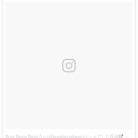
Bros Being Basicさん(@brosbeingbasic)がシェアした投稿
–
201