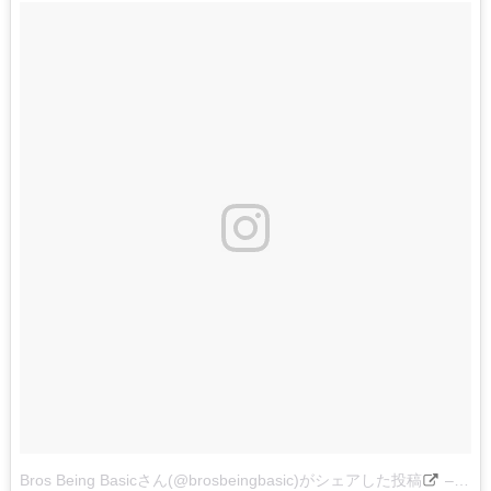
Bros Being Basicさん(@brosbeingbasic)がシェアした投稿
–
201