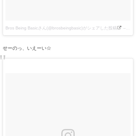
Bros Being Basicさん(@brosbeingbasic)がシェアした投稿
–
201
せーのっ、いえーい☆