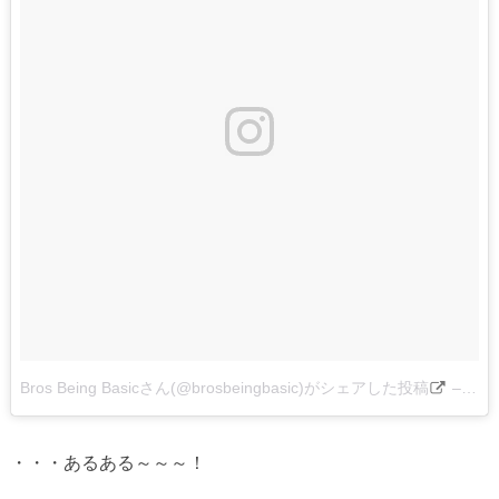
Bros Being Basicさん(@brosbeingbasic)がシェアした投稿
–
201
・・・あるある～～～！