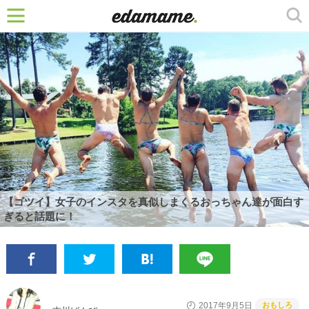
【ゴツイ】女子のインスタを真似しまくるおっちゃん達が面白す
ぎると話題に！
おもしろ
2017年9月5日