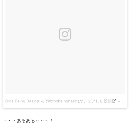
Bros Being Basicさん(@brosbeingbasic)がシェアした投稿
–
201
・・・あるある～～～！