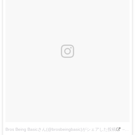
Bros Being Basicさん(@brosbeingbasic)がシェアした投稿
–
201