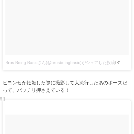
Bros Being Basicさん(@brosbeingbasic)がシェアした投稿
–
201
ビヨンセが妊娠した際に撮影して大流行したあのポーズだ
って、バッチリ押さえている！