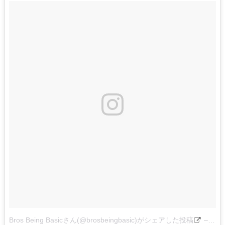
Bros Being Basicさん(@brosbeingbasic)がシェアした投稿
–
201