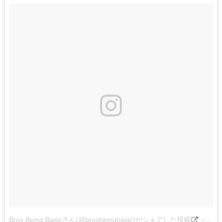
Bros Being Basicさん(@brosbeingbasic)がシェアした投稿
–
201