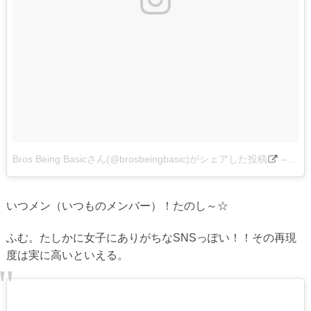
Bros Being Basicさん(@brosbeingbasic)がシェアした投稿
–
201
いつメン（いつものメンバー）！たのし～☆
ふむ。たしかに女子にありがちなSNSっぽい！！その再現
度は実に高いといえる。