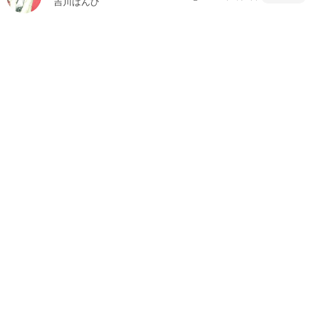
吉川ばんび