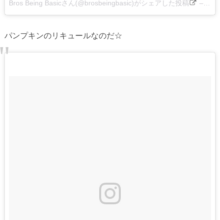
Bros Being Basicさん(@brosbeingbasic)がシェアした投稿
–
201
パンプキンのリキュールなのだ☆