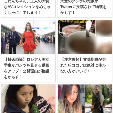
こわんちゃん、主人の大切
大量のクジラの死骸が
なAVコレクションをめちゃ
Twitterに投稿されて物議を
くちゃにしてしまう！
かもす！
【賛否両論】ロシア人美女
【注意喚起】賞味期限が切
学生がパンツを見せる動画
れた粉ココアは絶対に使わ
をアップ！公開理由が物議
ない方がいいぞ！
をかもす！