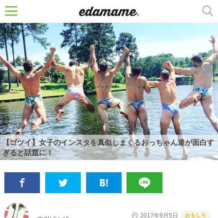
【ゴツイ】女子のインスタを真似しまくるおっちゃん達が面白す
ぎると話題に！
おもしろ
2017年9月5日