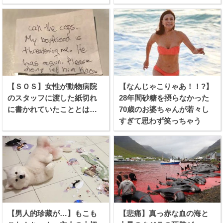
を利かせる！
【ＳＯＳ】女性が動物病院
【なんじゃこりゃあ！！?】
のスタッフに渡した紙切れ
28年間砂糖を摂らなかった
に書かれていたこととは…
70歳のお婆ちゃんが若々し
すぎて思わず笑っちゃう
【男人的珍藏が…】もこも
【悲痛】真っ赤な血の海と