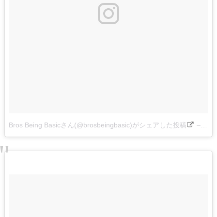
Bros Being Basicさん(@brosbeingbasic)がシェアした投稿
–
201