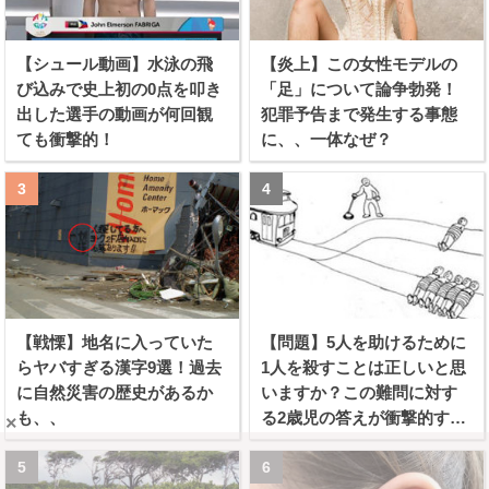
【シュール動画】水泳の飛
【炎上】この女性モデルの
び込みで史上初の0点を叩き
「足」について論争勃発！
出した選手の動画が何回観
犯罪予告まで発生する事態
ても衝撃的！
に、、一体なぜ？
【戦慄】地名に入っていた
【問題】5人を助けるために
らヤバすぎる漢字9選！過去
1人を殺すことは正しいと思
に自然災害の歴史があるか
いますか？この難問に対す
も、、
る2歳児の答えが衝撃的すぎ
×
る！！