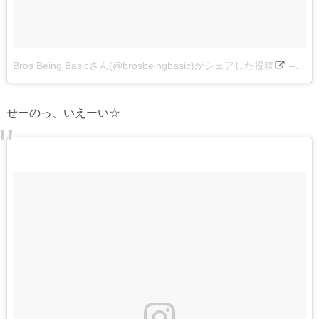
Bros Being Basicさん(@brosbeingbasic)がシェアした投稿
–
201
せーのっ、いえーい☆