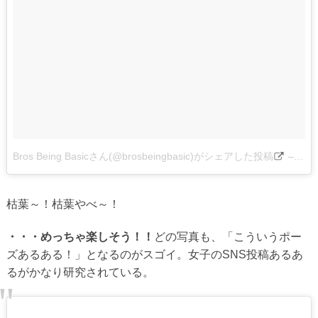
Bros Being Basicさん(@brosbeingbasic)がシェアした投稿
–
201
枯葉～！枯葉やべ～！
・・・めっちゃ楽しそう！！
どの写真も、「こういうポー
ズあるある！」となるのがスゴイ。女子のSNS投稿あるあ
るがかなり研究されている。