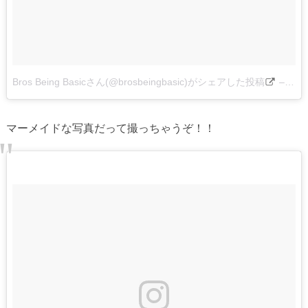
Bros Being Basicさん(@brosbeingbasic)がシェアした投稿
–
201
マーメイドな写真だって撮っちゃうぞ！！