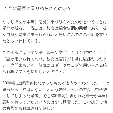
本当に悪魔に乗り移られたのか？
やはり彼女が本当に悪魔に乗り移られたのかということは
疑問が残る。一説には、彼女は
統合失調の患者
であり、彼
女自身が悪魔に乗っ取られたと思いこんでこの手紙を書い
たともいわれている。
この手紙にはラテン語、ルーン文字、ギリシア文字、クル
ド語が用いられており、彼女は言語が非常に堪能だったと
いう専門家もいる。解読にはダークウェブで用いられる暗
号解析ソフトを使用したとのこと。
300年以上解読されなかったものがようやくわかった！！と
思ったら「神はいない」という内容だったので少し拍子抜
けしてしまった筆者。でも300年前に書かれた暗号が本当に
意味を持っていたというのは少し興奮した。この調子で他
の暗号文も解読されて欲しい。