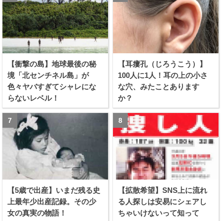
【衝撃の島】地球最後の秘
【耳瘻孔（じろうこう）】
境「北センチネル島」が
100人に1人！耳の上の小さ
色々ヤバすぎてシャレにな
な穴、みたことあります
らないレベル！
か？
【5歳で出産】いまだ残る史
【拡散希望】SNS上に流れ
上最年少出産記録。その少
る人探しは安易にシェアし
女の真実の物語！
ちゃいけないって知って