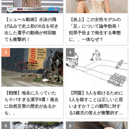
【シュール動画】水泳の飛
【炎上】この女性モデルの
び込みで史上初の0点を叩き
「足」について論争勃発！
出した選手の動画が何回観
犯罪予告まで発生する事態
ても衝撃的！
に、、一体なぜ？
【戦慄】地名に入っていた
【問題】5人を助けるために
らヤバすぎる漢字9選！過去
1人を殺すことは正しいと思
に自然災害の歴史があるか
いますか？この難問に対す
も、、
る2歳児の答えが衝撃的すぎ
る！！