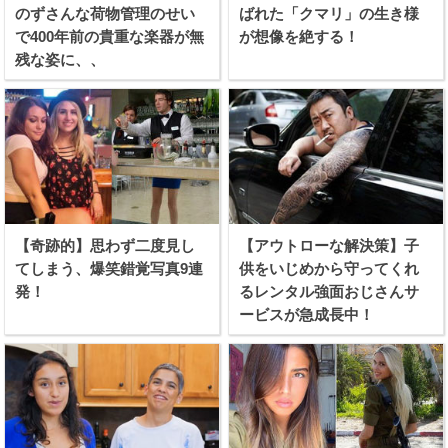
のずさんな荷物管理のせい
ばれた「クマリ」の生き様
で400年前の貴重な楽器が無
が想像を絶する！
残な姿に、、
【奇跡的】思わず二度見し
【アウトローな解決策】子
てしまう、爆笑錯覚写真9連
供をいじめから守ってくれ
発！
るレンタル強面おじさんサ
ービスが急成長中！