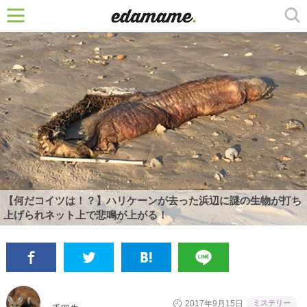
【何だコイツは！？】ハリケーンが去った浜辺に謎の生物が打ち
上げられネット上で悲鳴が上がる！
ミステリー
2017年9月15日