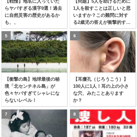
【戦慄】地名に入っていた
【問題】5人を助けるために
らヤバすぎる漢字9選！過去
1人を殺すことは正しいと思
に自然災害の歴史があるか
いますか？この難問に対す
も、、
る2歳児の答えが衝撃的すぎ
る！！
【衝撃の島】地球最後の秘
【耳瘻孔（じろうこう）】
境「北センチネル島」が
100人に1人！耳の上の小さ
色々ヤバすぎてシャレにな
な穴、みたことあります
らないレベル！
か？