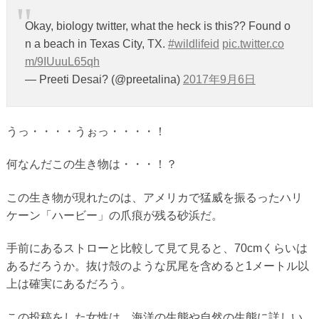
Okay, biology twitter, what the heck is this?? Found o
n a beach in Texas City, TX.
#wildlifeid
pic.twitter.co
m/9IUuuL65qh
— Preeti Desai? (@preetalina)
2017年9月6日
うっ・・・・うぉっ・・・・！
何なんだこの生き物は・・・！？
この生き物が現れたのは、アメリカで猛威を振るったハリ
ケーン「ハービー」の爪痕が残る砂浜だ。
手前にあるストローと比較して見て見ると、70cmくらいは
あるだろうか。抜け殻のような尻尾を含めると1メートル以
上は確実にあるだろう。
この投稿をした女性は、海洋の生態や自然の生態に詳しい