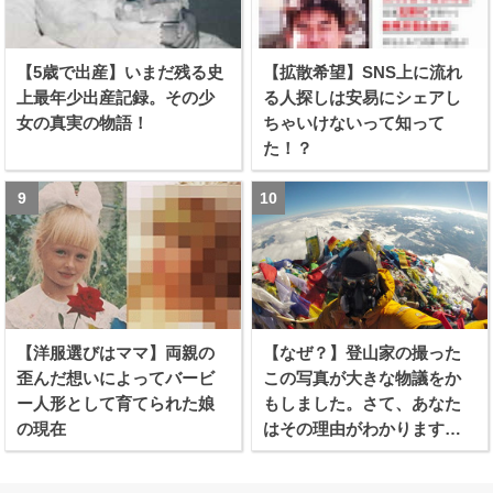
【5歳で出産】いまだ残る史
【拡散希望】SNS上に流れ
上最年少出産記録。その少
る人探しは安易にシェアし
女の真実の物語！
ちゃいけないって知って
た！？
【洋服選びはママ】両親の
【なぜ？】登山家の撮った
歪んだ想いによってバービ
この写真が大きな物議をか
ー人形として育てられた娘
もしました。さて、あなた
の現在
はその理由がわかります
か？