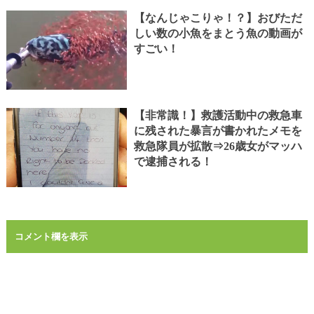
【なんじゃこりゃ！？】おびただ
しい数の小魚をまとう魚の動画が
すごい！
【非常識！】救護活動中の救急車
に残された暴言が書かれたメモを
救急隊員が拡散⇒26歳女がマッハ
で逮捕される！
コメント欄を表示