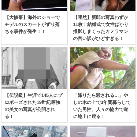
【大惨事】海外のショーで
【唖然】新郎の写真わずか
モデルのスカートがずり落
11枚！結婚式で女性ばかり
ちる事件が発生！！
撮影しまくったカメラマン
の言い訳がひどすぎる！
【伝説級】生涯で145人にプ
「降りたら殺される…」や
ロポーズされた19世紀最強
しの木の上で3年間暮らして
の美女の写真が公開され
いた男性、人々の協力で遂
る！
に地上に戻る！