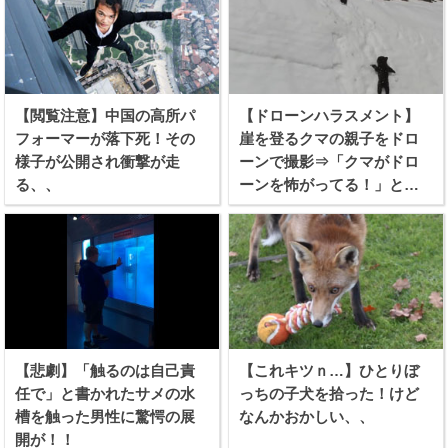
【閲覧注意】中国の高所パ
【ドローンハラスメント】
フォーマーが落下死！その
崖を登るクマの親子をドロ
様子が公開され衝撃が走
ーンで撮影⇒「クマがドロ
る、、
ーンを怖がってる！」と批
難殺到！
【悲劇】「触るのは自己責
【これキツｎ…】ひとりぼ
任で」と書かれたサメの水
っちの子犬を拾った！けど
槽を触った男性に驚愕の展
なんかおかしい、、
開が！！