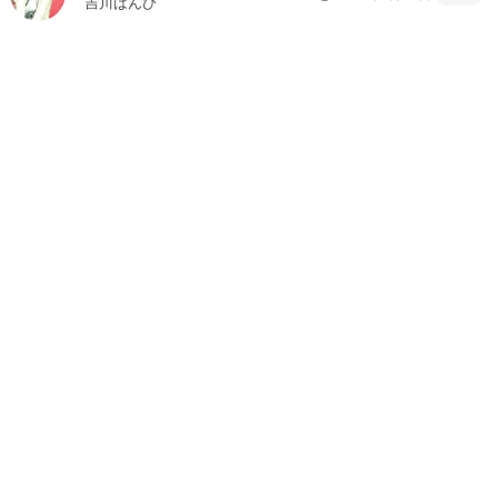
吉川ばんび