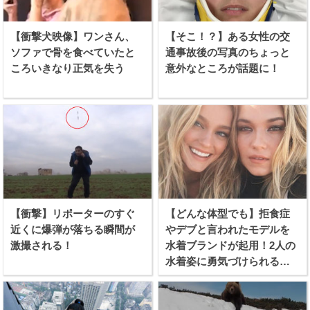
【衝撃犬映像】ワンさん、
【そこ！？】ある女性の交
ソファで骨を食べていたと
通事故後の写真のちょっと
ころいきなり正気を失う
意外なところが話題に！
【衝撃】リポーターのすぐ
【どんな体型でも】拒食症
近くに爆弾が落ちる瞬間が
やデブと言われたモデルを
激撮される！
水着ブランドが起用！2人の
水着姿に勇気づけられる女
性続出！