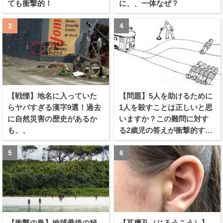
ても衝撃的！
に、、一体なぜ？
【戦慄】地名に入っていた
【問題】5人を助けるために
らヤバすぎる漢字9選！過去
1人を殺すことは正しいと思
に自然災害の歴史があるか
いますか？この難問に対す
も、、
る2歳児の答えが衝撃的すぎ
る！！
【衝撃の島】地球最後の秘
【耳瘻孔（じろうこう）】