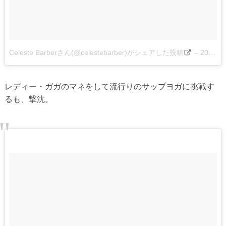
Celeste Barberさん(@celestebarber)がシェアした投稿
–
2017 6月 23 6:01午後 PDT
レディー・ガガのマネをして流行りのサップヨガに挑戦す
るも、撃沈。