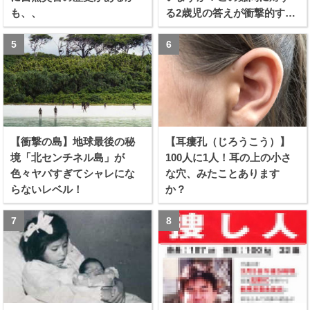
も、、
る2歳児の答えが衝撃的すぎ
る！！
【衝撃の島】地球最後の秘
【耳瘻孔（じろうこう）】
境「北センチネル島」が
100人に1人！耳の上の小さ
色々ヤバすぎてシャレにな
な穴、みたことあります
らないレベル！
か？