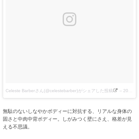
Celeste Barberさん(@celestebarber)がシェアした投稿
–
2017 8月 8 11:15午後 PDT
無駄のないしなやかボディーに対抗する、リアルな身体の
固さと中肉中背ボディー。しがみつく壁にさえ、格差が見
える不思議。