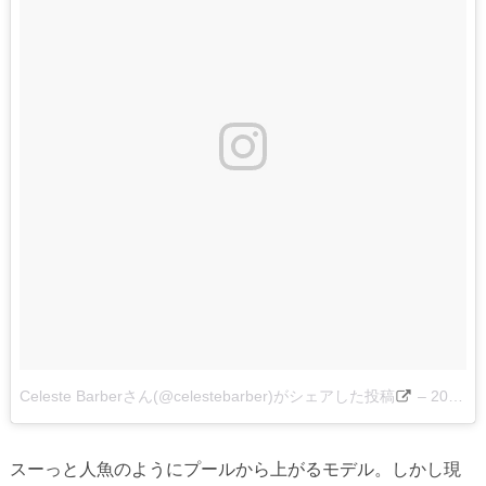
Celeste Barberさん(@celestebarber)がシェアした投稿
–
2016 7月 4 12:02午後 PDT
スーっと人魚のようにプールから上がるモデル。しかし現