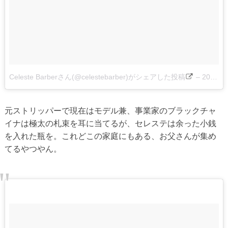
Celeste Barberさん(@celestebarber)がシェアした投稿
–
2016 9月 15 10:33午前 PDT
元ストリッパーで現在はモデル兼、事業家のブラックチャ
イナは極太の札束を耳に当てるが、セレステは余った小銭
を入れた瓶を。これどこの家庭にもある、お父さんが集め
てるやつやん。