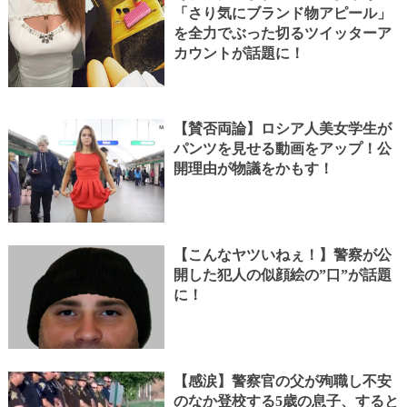
「さり気にブランド物アピール」
を全力でぶった切るツイッターア
カウントが話題に！
【賛否両論】ロシア人美女学生が
パンツを見せる動画をアップ！公
開理由が物議をかもす！
【こんなヤツいねぇ！】警察が公
開した犯人の似顔絵の”口”が話題
に！
【感涙】警察官の父が殉職し不安
のなか登校する5歳の息子、すると