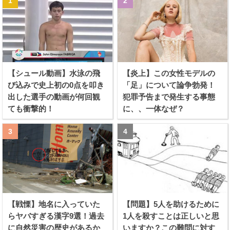
【シュール動画】水泳の飛
【炎上】この女性モデルの
び込みで史上初の0点を叩き
「足」について論争勃発！
出した選手の動画が何回観
犯罪予告まで発生する事態
ても衝撃的！
に、、一体なぜ？
【戦慄】地名に入っていた
【問題】5人を助けるために
らヤバすぎる漢字9選！過去
1人を殺すことは正しいと思
に自然災害の歴史があるか
いますか？この難問に対す