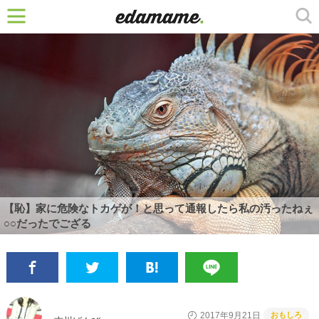
【恥】家に危険なトカゲが！と思って通報したら私の汚ったねぇ
○○だったでござる
おもしろ
2017年9月21日