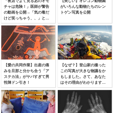
「夜店でよく見るあのオモ
【美しい】オレゴン動物園
チャは危険！」医師が警告
がいろんな動物たちのレン
の動画を公開→「気の毒だ
トゲン写真を公開
けど笑っちゃう、、」と話
題に！
【愛の共同作業】出産の痛
【なぜ？】登山家の撮った
みを旦那と分かち合う「ア
この写真が大きな物議をか
ステカ法」がヤバすぎて男
もしました。さて、あなた
性陣ドン引き！
はその理由がわかります
か？