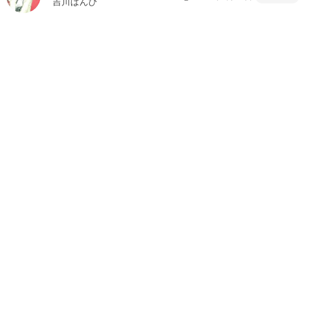
吉川ばんび