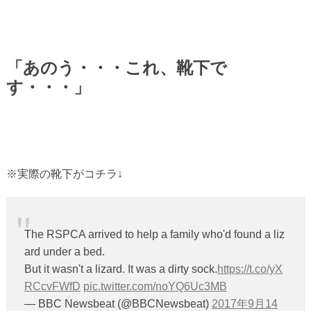
「あのう・・・これ、靴下で
す・・・」
※実際の靴下がコチラ↓
The RSPCA arrived to help a family who'd found a liz
ard under a bed.
But it wasn't a lizard. It was a dirty sock.
https://t.co/yX
RCcvFWfD
pic.twitter.com/noYQ6Uc3MB
— BBC Newsbeat (@BBCNewsbeat)
2017年9月14