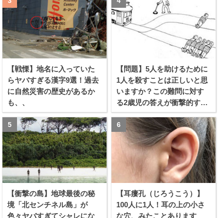
【戦慄】地名に入っていた
【問題】5人を助けるために
らヤバすぎる漢字9選！過去
1人を殺すことは正しいと思
に自然災害の歴史があるか
いますか？この難問に対す
も、、
る2歳児の答えが衝撃的すぎ
る！！
【衝撃の島】地球最後の秘
【耳瘻孔（じろうこう）】
境「北センチネル島」が
100人に1人！耳の上の小さ
色々ヤバすぎてシャレにな
な穴、みたことあります