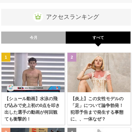
アクセスランキング
今月
すべて
【シュール動画】水泳の飛
【炎上】この女性モデルの
び込みで史上初の0点を叩き
「足」について論争勃発！
出した選手の動画が何回観
犯罪予告まで発生する事態
ても衝撃的！
に、、一体なぜ？