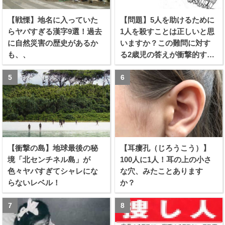
【戦慄】地名に入っていた
【問題】5人を助けるために
らヤバすぎる漢字9選！過去
1人を殺すことは正しいと思
に自然災害の歴史があるか
いますか？この難問に対す
も、、
る2歳児の答えが衝撃的すぎ
る！！
【衝撃の島】地球最後の秘
【耳瘻孔（じろうこう）】
境「北センチネル島」が
100人に1人！耳の上の小さ
色々ヤバすぎてシャレにな
な穴、みたことあります
らないレベル！
か？