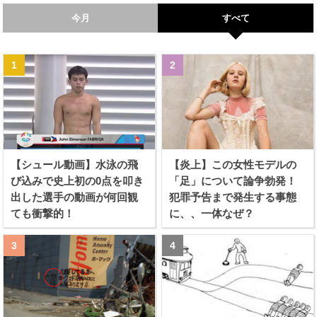
今月
すべて
【シュール動画】水泳の飛
【炎上】この女性モデルの
び込みで史上初の0点を叩き
「足」について論争勃発！
出した選手の動画が何回観
犯罪予告まで発生する事態
ても衝撃的！
に、、一体なぜ？