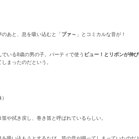
声のあと、息を吸い込むと「
プァ～
」とコミカルな音が！
んでいる8歳の男の子。パーティで使う
ピュー！とリボンが伸び
てしまったのだという。
像）
ロ笛や拭き戻し、巻き笛と呼ばれているらしい。
息を吸い込もうとするたび、笛の音が鳴ってしまっていたのだ