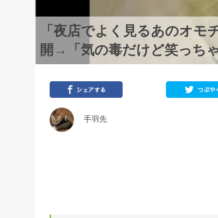
「夜店でよく見るあのオモ
開→「気の毒だけど笑っち
手羽先