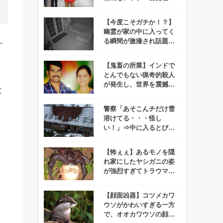
が物議をかもす！
【今度こそガチか！？】
幽霊が家の中に入ってく
る瞬間が激撮され話題
す
に！
【鬼畜の所業】インドで
とんでもない猟奇的殺人
が発生し、世界を震撼さ
と
せる！
警察「あそこんチだけ雪
溶けてる・・・怪し
い！」⇒中に入るとびっ
くり！！
【怖ぇぇ】あるモノを隠
れ家にしたヤシガニの姿
が強烈すぎてトラウマに
なるレベル！
【顔面凶器】コツメカワ
ウソがかわいすぎる一方
で、オオカワウソの顔が