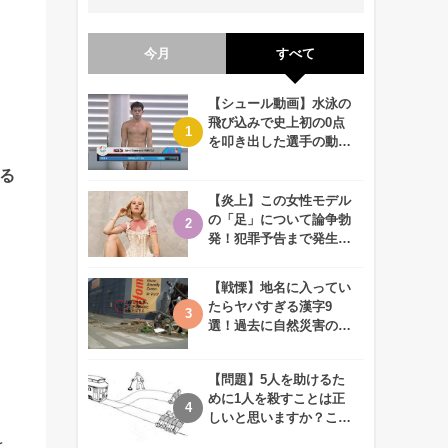
今月
すべて
【シュール動画】水泳の
飛び込みで史上初の0点
を叩き出した選手の動画
が何回観ても衝撃的！
る
【炎上】この女性モデル
の「足」について論争勃
発！犯罪予告まで発生す
る事態に、、一体なぜ？
【戦慄】地名に入ってい
たらヤバすぎる漢字9
選！過去に自然災害の歴
史があるかも、、
【問題】5人を助けるた
めに1人を殺すことは正
しいと思いますか？この
難問に対する2歳児の答
と