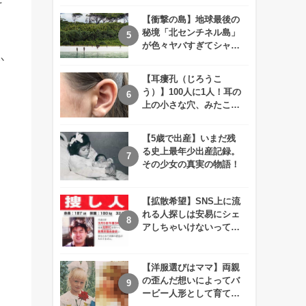
えが衝撃的すぎる！！
【衝撃の島】地球最後の
秘境「北センチネル島」
が色々ヤバすぎてシャレ
にならないレベル！
か
【耳瘻孔（じろうこ
う）】100人に1人！耳の
上の小さな穴、みたこと
ありますか？
【5歳で出産】いまだ残
る史上最年少出産記録。
その少女の真実の物語！
【拡散希望】SNS上に流
れる人探しは安易にシェ
アしちゃいけないって知
ってた！？
【洋服選びはママ】両親
の歪んだ想いによってバ
ービー人形として育てら