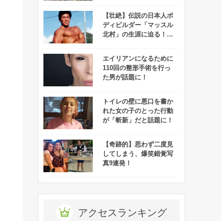
まるで殺人鬼みたいだか
らみんな見てくれ！
【壮絶】伝説の日本人ボ
ディビルダー「マッスル
北村」の生涯に迫る！も
はや偉人レベル！
エイリアンになるために
110回の整形手術を行っ
た男が話題に！
トイレの壁に悪口を書か
れた女の子のとった行動
が「斬新」だと話題に！
【奇跡的】思わず二度見
してしまう、爆笑錯覚写
真9連発！
アクセスランキング