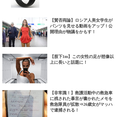
【賛否両論】ロシア人美女学生が
パンツを見せる動画をアップ！公
開理由が物議をかもす！
【股下1m】この女性の足が想像以
上に長いと話題に！
【非常識！】救護活動中の救急車
に残された暴言が書かれたメモを
救急隊員が拡散⇒26歳女がマッハ
で逮捕される！