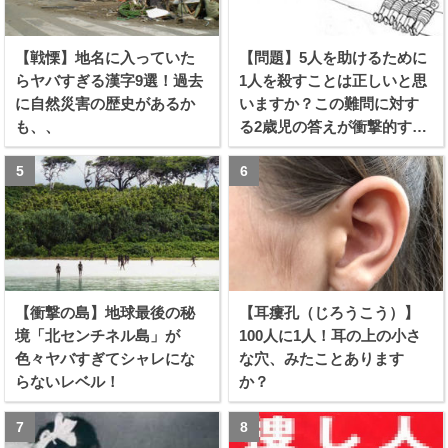
【戦慄】地名に入っていた
【問題】5人を助けるために
らヤバすぎる漢字9選！過去
1人を殺すことは正しいと思
に自然災害の歴史があるか
いますか？この難問に対す
も、、
る2歳児の答えが衝撃的すぎ
る！！
【衝撃の島】地球最後の秘
【耳瘻孔（じろうこう）】
境「北センチネル島」が
100人に1人！耳の上の小さ
色々ヤバすぎてシャレにな
な穴、みたことあります
らないレベル！
か？