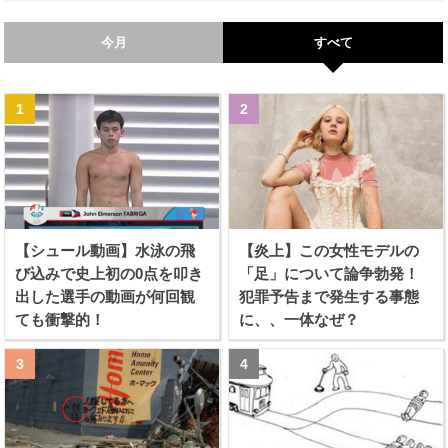
今月
すべて
【シュール動画】水泳の飛
【炎上】この女性モデルの
び込みで史上初の0点を叩き
「足」について論争勃発！
出した選手の動画が何回観
犯罪予告まで発生する事態
ても衝撃的！
に、、一体なぜ？