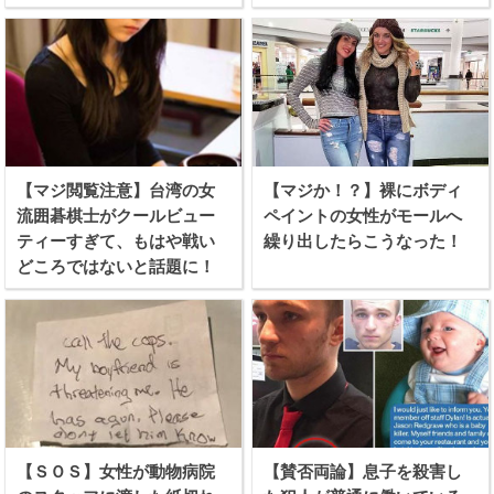
【マジ閲覧注意】台湾の女
【マジか！？】裸にボディ
流囲碁棋士がクールビュー
ペイントの女性がモールへ
ティーすぎて、もはや戦い
繰り出したらこうなった！
どころではないと話題に！
【ＳＯＳ】女性が動物病院
【賛否両論】息子を殺害し