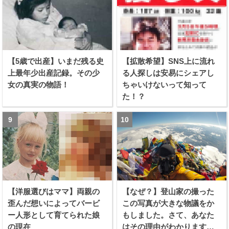
【5歳で出産】いまだ残る史
【拡散希望】SNS上に流れ
上最年少出産記録。その少
る人探しは安易にシェアし
女の真実の物語！
ちゃいけないって知って
た！？
【洋服選びはママ】両親の
【なぜ？】登山家の撮った
歪んだ想いによってバービ
この写真が大きな物議をか
ー人形として育てられた娘
もしました。さて、あなた
の現在
はその理由がわかります