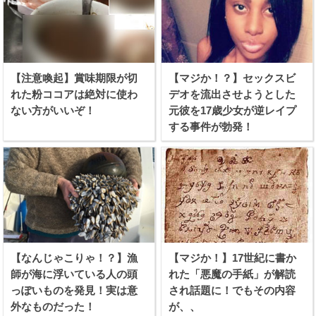
【注意喚起】賞味期限が切
【マジか！？】セックスビ
れた粉ココアは絶対に使わ
デオを流出させようとした
ない方がいいぞ！
元彼を17歳少女が逆レイプ
する事件が勃発！
【なんじゃこりゃ！？】漁
【マジか！】17世紀に書か
師が海に浮いている人の頭
れた「悪魔の手紙」が解読
っぽいものを発見！実は意
され話題に！でもその内容
外なものだった！
が、、