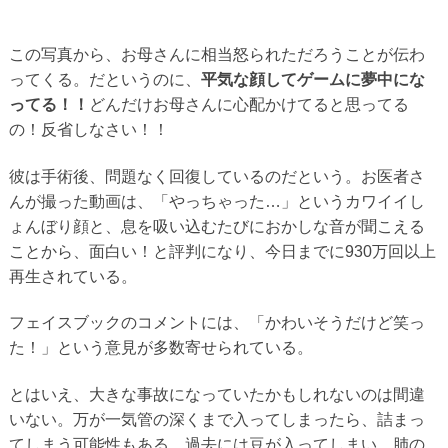
この写真から、お母さんに相当怒られただろうことが伝わ
ってくる。だというのに、
平気な顔してゲームに夢中にな
ってる！！
どんだけお母さんに心配かけてると思ってる
の！反省しなさい！！
彼は手術後、問題なく回復しているのだという。お医者さ
んが撮った動画は、「やっちゃった…」というカワイイし
ょんぼり顔と、息を吸い込むたびにおかしな音が聞こえる
ことから、面白い！と評判になり、今日までに930万回以上
再生されている。
フェイスブックのコメントには、「かわいそうだけど笑っ
た！」という意見が多数寄せられている。
とはいえ、大きな事故になっていたかもしれないのは間違
いない。万が一気管の深くまで入ってしまったら、詰まっ
てしまう可能性もある。過去には豆が入ってしまい、肺の