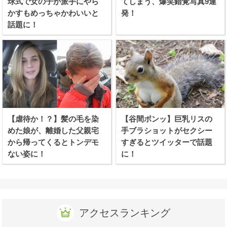
球式で女の子が派手にやら
てしまう、爆笑錯覚写真9連
かすもめっちゃかわいいと
発！
話題に！
【虐待か！？】髪の毛を染
【谷間ボンッ】巨乳リスの
めた娘が、離婚した父親宅
手ブラショットがセクシー
から帰ってくるとトンデモ
すぎるとツイッターで話題
ない姿に！
に！
アクセスランキング