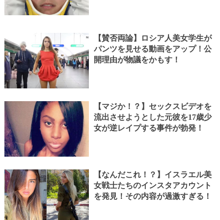
【賛否両論】ロシア人美女学生が
パンツを見せる動画をアップ！公
開理由が物議をかもす！
【マジか！？】セックスビデオを
流出させようとした元彼を17歳少
女が逆レイプする事件が勃発！
【なんだこれ！？】イスラエル美
女戦士たちのインスタアカウント
を発見！その内容が過激すぎる！