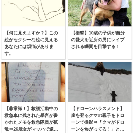
【何に見えますか？】この
【衝撃】10歳の子供が自分
絵がセクシーな絵に見える
の愛犬を近所の男にレイプ
あなたには煩悩がありま
される瞬間を目撃する！
す。
【非常識！】救護活動中の
【ドローンハラスメント】
救急車に残された暴言が書
崖を登るクマの親子をドロ
かれたメモを救急隊員が拡
ーンで撮影⇒「クマがドロ
散⇒26歳女がマッハで逮捕
ーンを怖がってる！」と批