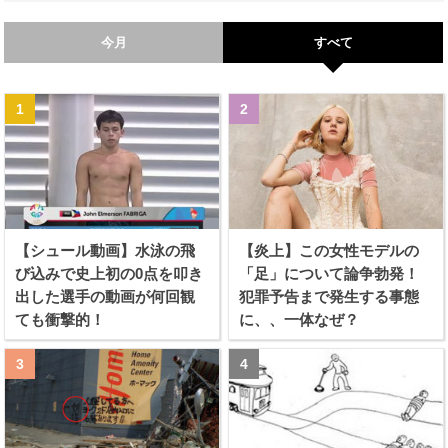
今月
すべて
【シュール動画】水泳の飛
【炎上】この女性モデルの
び込みで史上初の0点を叩き
「足」について論争勃発！
出した選手の動画が何回観
犯罪予告まで発生する事態
ても衝撃的！
に、、一体なぜ？