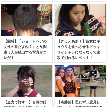
される！
難殺到！
【困惑】「ショートヘアの
【ぎええああ！】彼女にキ
女性の首だよね？」と見間
ュウリを食べさせるドッキ
違う人が続出する写真がコ
リがシャレにならなくて速
レだ！
攻で別れるレベル！！
【全力で許す！】台湾の始
【奇跡的】思わず二度見し