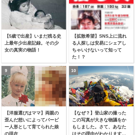
【5歳で出産】いまだ残る史
【拡散希望】SNS上に流れ
上最年少出産記録。その少
る人探しは安易にシェアし
女の真実の物語！
ちゃいけないって知って
た！？
【洋服選びはママ】両親の
【なぜ？】登山家の撮った
歪んだ想いによってバービ
この写真が大きな物議をか
ー人形として育てられた娘
もしました。さて、あなた
の現在
はその理由がわかります