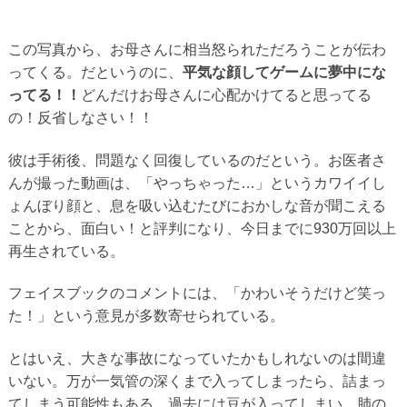
この写真から、お母さんに相当怒られただろうことが伝わ
ってくる。だというのに、
平気な顔してゲームに夢中にな
ってる！！
どんだけお母さんに心配かけてると思ってる
の！反省しなさい！！
彼は手術後、問題なく回復しているのだという。お医者さ
んが撮った動画は、「やっちゃった…」というカワイイし
ょんぼり顔と、息を吸い込むたびにおかしな音が聞こえる
ことから、面白い！と評判になり、今日までに930万回以上
再生されている。
フェイスブックのコメントには、「かわいそうだけど笑っ
た！」という意見が多数寄せられている。
とはいえ、大きな事故になっていたかもしれないのは間違
いない。万が一気管の深くまで入ってしまったら、詰まっ
てしまう可能性もある。過去には豆が入ってしまい、肺の