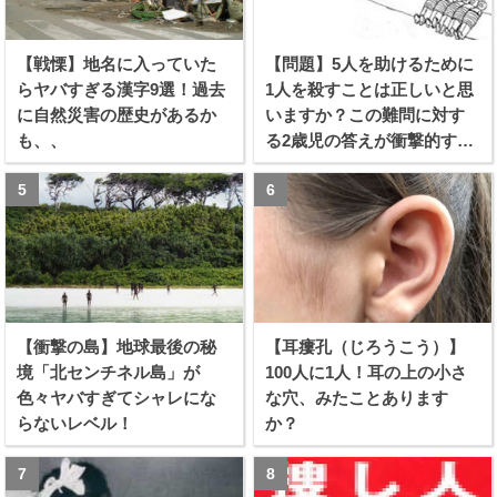
【戦慄】地名に入っていた
【問題】5人を助けるために
らヤバすぎる漢字9選！過去
1人を殺すことは正しいと思
に自然災害の歴史があるか
いますか？この難問に対す
も、、
る2歳児の答えが衝撃的すぎ
る！！
【衝撃の島】地球最後の秘
【耳瘻孔（じろうこう）】
境「北センチネル島」が
100人に1人！耳の上の小さ
色々ヤバすぎてシャレにな
な穴、みたことあります
らないレベル！
か？