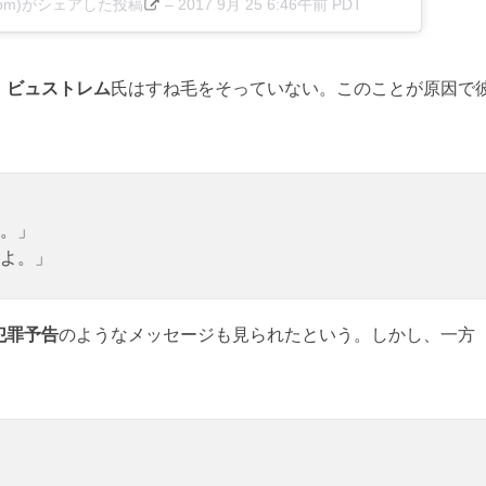
bystrom)がシェアした投稿
–
2017 9月 25 6:46午前 PDT
・ビュストレム
氏はすね毛をそっていない。このことが原因で
。」
よ。」
犯罪予告
のようなメッセージも見られたという。しかし、一方