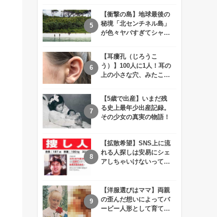
えが衝撃的すぎる！！
【衝撃の島】地球最後の
秘境「北センチネル島」
が色々ヤバすぎてシャレ
にならないレベル！
【耳瘻孔（じろうこ
う）】100人に1人！耳の
上の小さな穴、みたこと
ありますか？
【5歳で出産】いまだ残
る史上最年少出産記録。
その少女の真実の物語！
【拡散希望】SNS上に流
れる人探しは安易にシェ
アしちゃいけないって知
ってた！？
【洋服選びはママ】両親
の歪んだ想いによってバ
ービー人形として育てら