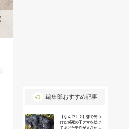
ま
康
編集部おすすめ記事
【なんで！？】森で見つ
けた瀕死の子グマを助け
てあげた男性がまさかの