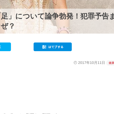
「足」について論争勃発！犯罪予告
なぜ？
2017年10月11日
健