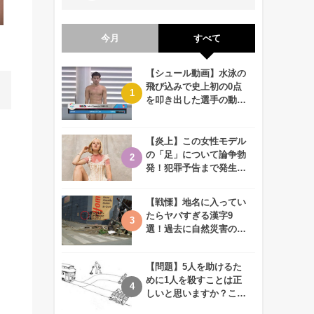
今月
すべて
【シュール動画】水泳の
飛び込みで史上初の0点
を叩き出した選手の動画
が何回観ても衝撃的！
【炎上】この女性モデル
の「足」について論争勃
発！犯罪予告まで発生す
る事態に、、一体なぜ？
【戦慄】地名に入ってい
たらヤバすぎる漢字9
選！過去に自然災害の歴
史があるかも、、
【問題】5人を助けるた
めに1人を殺すことは正
しいと思いますか？この
難問に対する2歳児の答