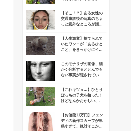
逮捕！？
【そこ！？】ある女性の
交通事故後の写真のちょ
っと意外なところが話題
に！
【人生激変】捨てられて
いたワンコが「あるひと
こと」をきっかけにイン
スタ界の人気者に！
このモナリザの画像、細
かく分析するととんでも
ない事実が隠されている
んです・・・！
【これキツｎ…】ひとり
ぼっちの子犬を拾った！
けどなんかおかしい、、
【お値段11万円】フェン
ディの新作スカーフが卑
猥すぎて、絶対そこから