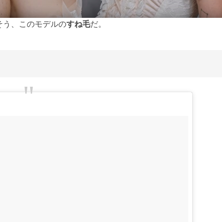
そう、このモデルの
すね毛
だ。