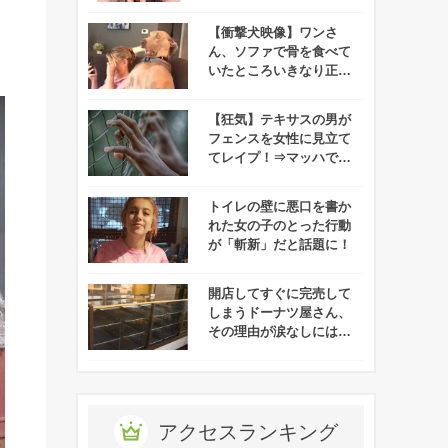
顔を出したくない！
【衝撃犬映像】ワンさ
ん、ソファで骨を食べて
いたところいきなり正気
を失う
【狂気】テキサスの男が
フェンスを女性に見立て
てレイプ！⇒マッハで逮
捕される事件が発生！
トイレの壁に悪口を書か
れた女の子のとった行動
が「斬新」だと話題に！
開店してすぐに完売して
しまうドーナツ屋さん、
その理由が涙なしには聞
けないと話題に！
アクセスランキング