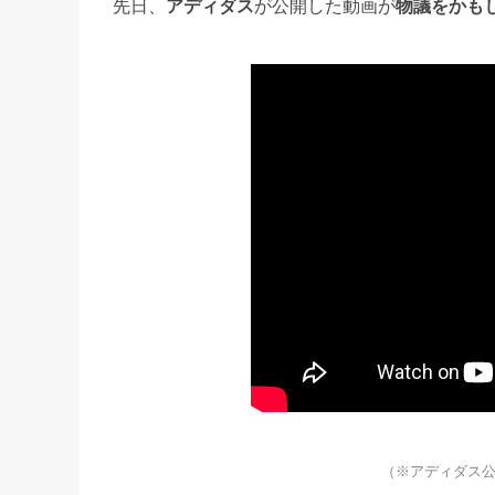
先日、
アディダス
が公開した動画が
物議をかも
（※アディダス