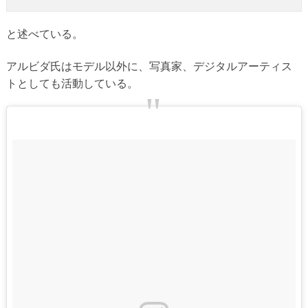
と述べている。
アルビダ氏はモデル以外に、写真家、デジタルアーティス
トとしても活動している。