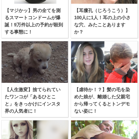
【マジかッ】男の全てを測
【耳瘻孔（じろうこう）】
るスマートコンドームが爆
100人に1人！耳の上の小さ
誕！9万件以上の予約が殺到
な穴、みたことあります
する事態に！
か？
【人生激変】捨てられてい
【虐待か！？】髪の毛を染
たワンコが「あるひとこ
めた娘が、離婚した父親宅
と」をきっかけにインスタ
から帰ってくるとトンデモ
界の人気者に！
ない姿に！