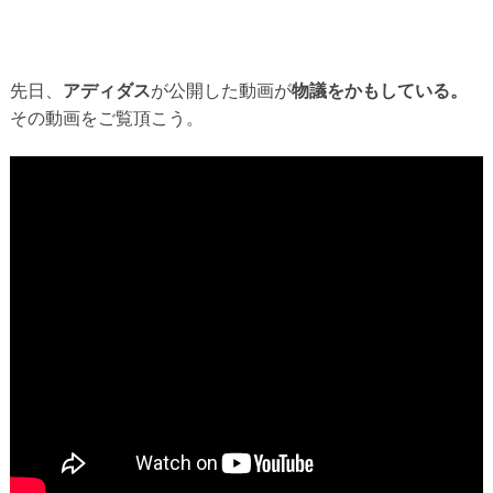
先日、
アディダス
が公開した動画が
物議をかもしている。
その動画をご覧頂こう。