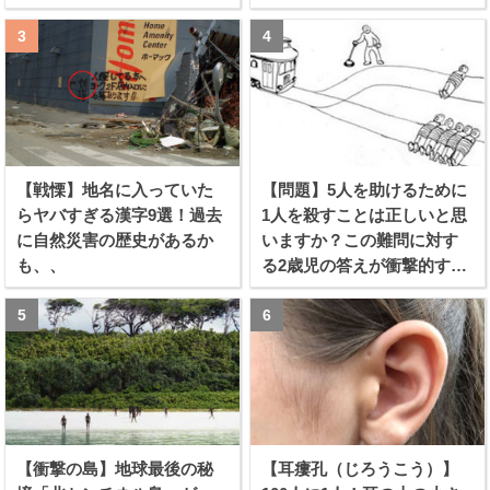
【戦慄】地名に入っていた
【問題】5人を助けるために
らヤバすぎる漢字9選！過去
1人を殺すことは正しいと思
に自然災害の歴史があるか
いますか？この難問に対す
も、、
る2歳児の答えが衝撃的すぎ
る！！
【衝撃の島】地球最後の秘
【耳瘻孔（じろうこう）】