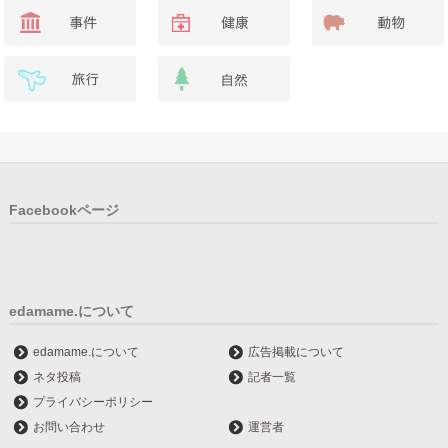
Facebookページ
edamame.について
edamame.について
広告掲載について
ネタ投稿
記者一覧
プライバシーポリシー
お問い合わせ
運営者