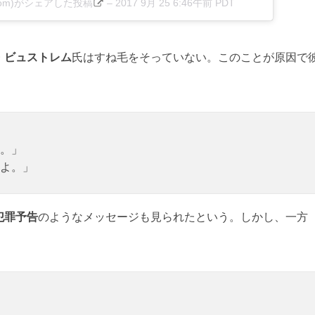
bystrom)がシェアした投稿
–
2017 9月 25 6:46午前 PDT
・ビュストレム
氏はすね毛をそっていない。このことが原因で
。」
よ。」
犯罪予告
のようなメッセージも見られたという。しかし、一方