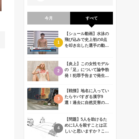
今月
すべて
【シュール動画】水泳の
飛び込みで史上初の0点
を叩き出した選手の動画
が何回観ても衝撃的！
【炎上】この女性モデル
の「足」について論争勃
発！犯罪予告まで発生す
る事態に、、一体なぜ？
【戦慄】地名に入ってい
たらヤバすぎる漢字9
選！過去に自然災害の歴
史があるかも、、
【問題】5人を助けるた
めに1人を殺すことは正
しいと思いますか？この
難問に対する2歳児の答