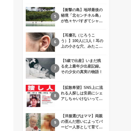
えが衝撃的すぎる！！
【衝撃の島】地球最後の
秘境「北センチネル島」
が色々ヤバすぎてシャレ
にならないレベル！
【耳瘻孔（じろうこ
う）】100人に1人！耳の
上の小さな穴、みたこと
ありますか？
【5歳で出産】いまだ残
る史上最年少出産記録。
その少女の真実の物語！
【拡散希望】SNS上に流
れる人探しは安易にシェ
アしちゃいけないって知
ってた！？
【洋服選びはママ】両親
の歪んだ想いによってバ
ービー人形として育てら