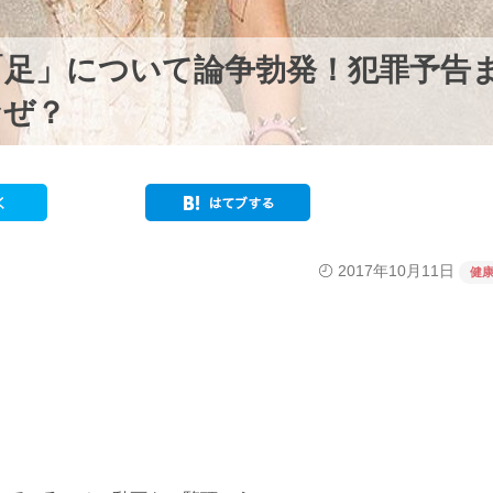
「足」について論争勃発！犯罪予告
なぜ？
2017年10月11日
健