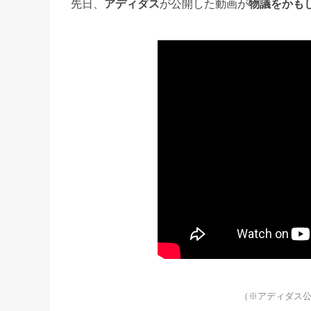
先日、
アディダス
が公開した動画が
物議をかも
（※アディダス