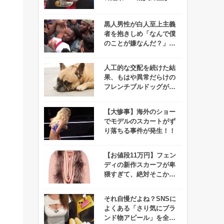
ざっていることが判明！
黒人男性が白人至上主義
者を抱きしめ「なんで僕
のことが嫌なんだ？」と
執拗に聞き続けた結
果、、
人工的な交配を続けた結
果、もはや異常だらけの
フレンチブルドッグが悲
惨すぎる！
【大惨事】海外のショー
でモデルのスカートがず
り落ちる事件が発生！！
【お値段11万円】フェン
ディの新作スカーフが卑
猥すぎて、絶対そこから
顔を出したくない！
それ自慢だよね？SNSに
よくある「さり気にブラ
ンド物アピール」を全力