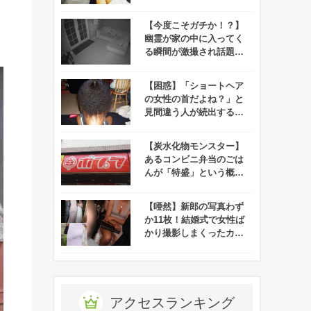
でぶった切るツイッター
アカウントが話題に！
【今度こそガチか！？】
幽霊が家の中に入ってく
る瞬間が激撮され話題
に！
【困惑】「ショートヘア
の女性の首だよね？」と
見間違う人が続出する写
真がコレだ！
【炭水化物モンスター】
あるコンビニ弁当のごは
んが「特盛」という概念
を超越していると話題
に！
【唖然】新郎の写真わず
か11枚！結婚式で女性ば
かり撮影しまくったカメ
ラマンの言い訳がひどす
ぎる！
アクセスランキング