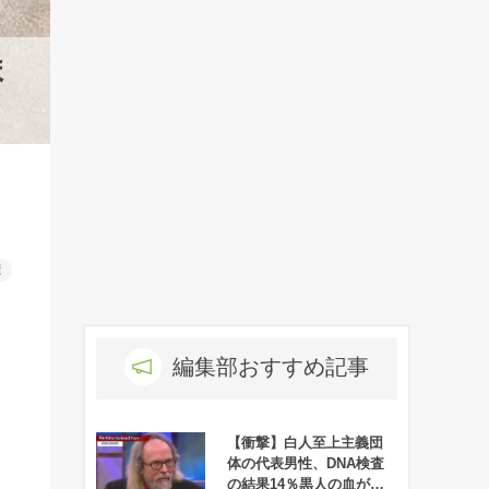
ま
康
編集部おすすめ記事
【衝撃】白人至上主義団
体の代表男性、DNA検査
の結果14％黒人の血が混