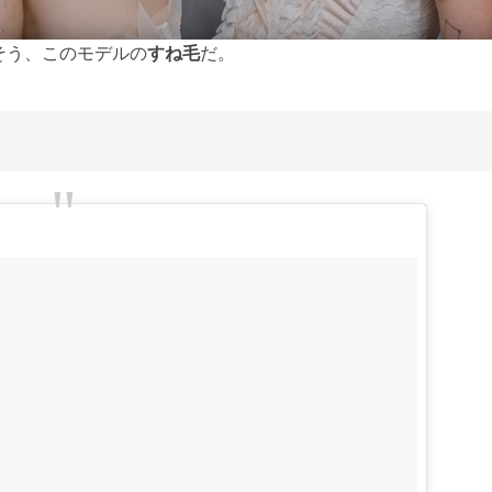
そう、このモデルの
すね毛
だ。