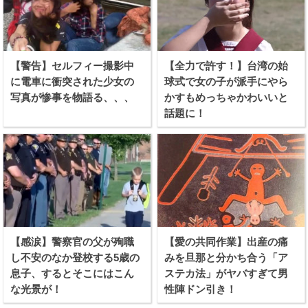
【警告】セルフィー撮影中
【全力で許す！】台湾の始
に電車に衝突された少女の
球式で女の子が派手にやら
写真が惨事を物語る、、、
かすもめっちゃかわいいと
話題に！
【感涙】警察官の父が殉職
【愛の共同作業】出産の痛
し不安のなか登校する5歳の
みを旦那と分かち合う「ア
息子、するとそこにはこん
ステカ法」がヤバすぎて男
な光景が！
性陣ドン引き！