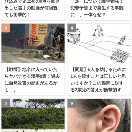
び込みで史上初の0点を叩き
「足」について論争勃発！
出した選手の動画が何回観
犯罪予告まで発生する事態
ても衝撃的！
に、、一体なぜ？
【戦慄】地名に入っていた
【問題】5人を助けるために
らヤバすぎる漢字9選！過去
1人を殺すことは正しいと思
に自然災害の歴史があるか
いますか？この難問に対す
も、、
る2歳児の答えが衝撃的すぎ
る！！