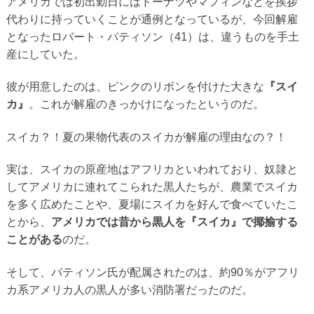
アメリカでは初出勤日にはドーナツやマフィンなどを挨拶
代わりに持っていくことが通例となっているが、今回解雇
となったロバート・パティソン（41）は、違うものを手土
産にしていた。
彼が用意したのは、ピンクのリボンを付けた大きな
『スイ
カ』
。これが解雇のきっかけになったというのだ。
スイカ？！夏の果物代表のスイカが解雇の理由なの？！
実は、スイカの原産地はアフリカといわれており、奴隷と
してアメリカに連れてこられた黒人たちが、農業でスイカ
を多く広めたことや、夏場にスイカを好んで食べていたこ
とから、
アメリカでは昔から黒人を『スイカ』で揶揄する
ことがある
のだ。
そして、パティソン氏が配属されたのは、約90％がアフリ
カ系アメリカ人の黒人が多い消防署だったのだ。