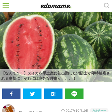
【なんで？！】スイカを手土産に初出勤した消防士が即時解雇さ
れる事態に！それには意外な理由が、、、！
カルチャー
2017年10月10日