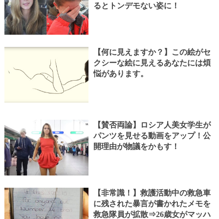
るとトンデモない姿に！
【何に見えますか？】この絵がセ
クシーな絵に見えるあなたには煩
悩があります。
【賛否両論】ロシア人美女学生が
パンツを見せる動画をアップ！公
開理由が物議をかもす！
【非常識！】救護活動中の救急車
に残された暴言が書かれたメモを
救急隊員が拡散⇒26歳女がマッハ