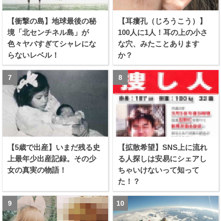
【衝撃の島】地球最後の秘
【耳瘻孔（じろうこう）】
境「北センチネル島」が
100人に1人！耳の上の小さ
色々ヤバすぎてシャレにな
な穴、みたことあります
らないレベル！
か？
【5歳で出産】いまだ残る史
【拡散希望】SNS上に流れ
上最年少出産記録。その少
る人探しは安易にシェアし
女の真実の物語！
ちゃいけないって知って
た！？