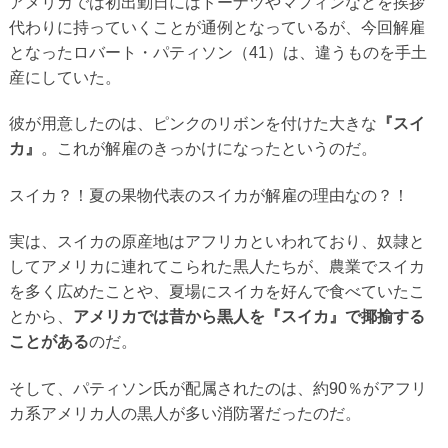
アメリカでは初出勤日にはドーナツやマフィンなどを挨拶
代わりに持っていくことが通例となっているが、今回解雇
となったロバート・パティソン（41）は、違うものを手土
産にしていた。
彼が用意したのは、ピンクのリボンを付けた大きな
『スイ
カ』
。これが解雇のきっかけになったというのだ。
スイカ？！夏の果物代表のスイカが解雇の理由なの？！
実は、スイカの原産地はアフリカといわれており、奴隷と
してアメリカに連れてこられた黒人たちが、農業でスイカ
を多く広めたことや、夏場にスイカを好んで食べていたこ
とから、
アメリカでは昔から黒人を『スイカ』で揶揄する
ことがある
のだ。
そして、パティソン氏が配属されたのは、約90％がアフリ
カ系アメリカ人の黒人が多い消防署だったのだ。