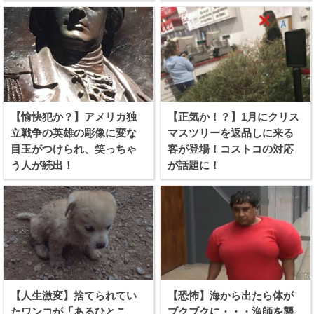
【愉快犯か？】アメリカ独
【正気か！？】1月にクリス
立戦争の英雄の彫像に変な
マスツリーを返品しに来る
目玉がつけられ、笑っちゃ
客が登場！コストコの対応
う人が続出！
が話題に！
【人生激変】捨てられてい
【恐怖】海から出たら体が
たワンコが「あるひとこ
ブクブクに・・・漁師を襲