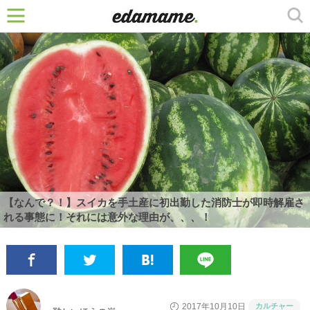
【なんで？！】スイカを手土産に初出勤した消防士が即時解雇さ
れる事態に！それには意外な理由が、、、！
カルチャー
2017年10月10日