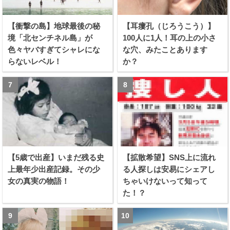
【衝撃の島】地球最後の秘
【耳瘻孔（じろうこう）】
境「北センチネル島」が
100人に1人！耳の上の小さ
色々ヤバすぎてシャレにな
な穴、みたことあります
らないレベル！
か？
【5歳で出産】いまだ残る史
【拡散希望】SNS上に流れ
上最年少出産記録。その少
る人探しは安易にシェアし
女の真実の物語！
ちゃいけないって知って
た！？