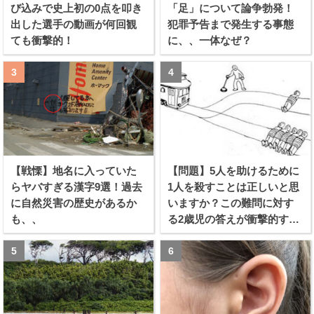
び込みで史上初の0点を叩き
「足」について論争勃発！
出した選手の動画が何回観
犯罪予告まで発生する事態
ても衝撃的！
に、、一体なぜ？
【戦慄】地名に入っていた
【問題】5人を助けるために
らヤバすぎる漢字9選！過去
1人を殺すことは正しいと思
に自然災害の歴史があるか
いますか？この難問に対す
も、、
る2歳児の答えが衝撃的すぎ
る！！