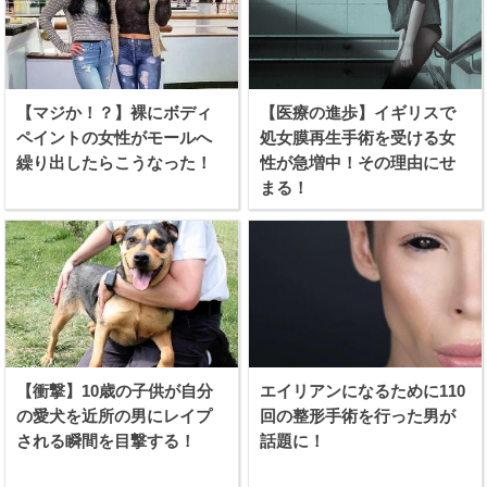
【マジか！？】裸にボディ
【医療の進歩】イギリスで
ペイントの女性がモールへ
処女膜再生手術を受ける女
繰り出したらこうなった！
性が急増中！その理由にせ
まる！
【衝撃】10歳の子供が自分
エイリアンになるために110
の愛犬を近所の男にレイプ
回の整形手術を行った男が
される瞬間を目撃する！
話題に！