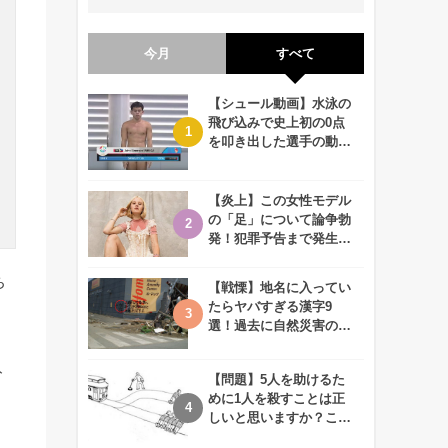
今月
すべて
【シュール動画】水泳の
飛び込みで史上初の0点
を叩き出した選手の動画
が何回観ても衝撃的！
【炎上】この女性モデル
の「足」について論争勃
発！犯罪予告まで発生す
る事態に、、一体なぜ？
ち
【戦慄】地名に入ってい
たらヤバすぎる漢字9
選！過去に自然災害の歴
史があるかも、、
ト
【問題】5人を助けるた
めに1人を殺すことは正
しいと思いますか？この
難問に対する2歳児の答