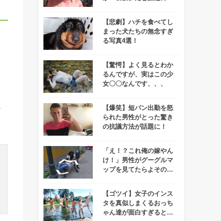
【悲劇】ハチを食べてし
まった犬たちの無念すぎ
る写真4選！
【驚愕】よく見るとわか
るんですが、実はこの少
女〇〇なんです、、、
式
【爆笑】短パン出勤を怒
られた男性がとった驚き
の抗議方法が話題に！
「え！？これ俺の嫁やん
け！」男性がグーグルマ
ップを見てたらよその男
といちゃついている妻を
発見してしまう！！
【ゴツイ】女子のインス
タを真似しまくるおっち
ゃん達が面白すぎると話