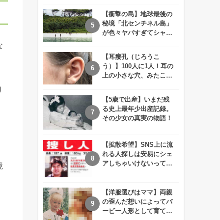
えが衝撃的すぎる！！
【衝撃の島】地球最後の
秘境「北センチネル島」
が色々ヤバすぎてシャレ
にならないレベル！
な
【耳瘻孔（じろうこ
う）】100人に1人！耳の
上の小さな穴、みたこと
ありますか？
り
【5歳で出産】いまだ残
る史上最年少出産記録。
その少女の真実の物語！
【拡散希望】SNS上に流
れる人探しは安易にシェ
アしちゃいけないって知
境
ってた！？
【洋服選びはママ】両親
の歪んだ想いによってバ
ービー人形として育てら