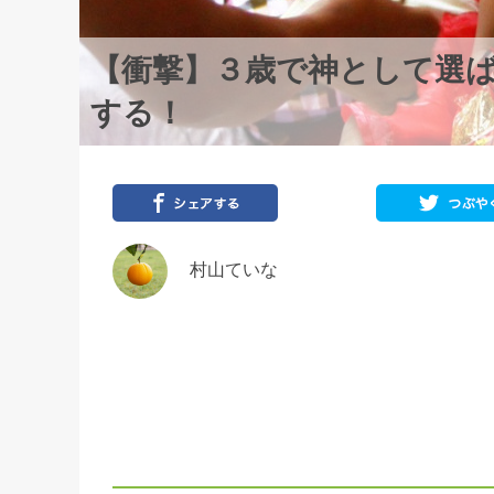
【衝撃】３歳で神として選
する！
村山ていな