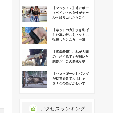
題に！
【マジか！？】裸にボデ
ィペイントの女性がモー
ルへ繰り出したらこうな
った！
【ネットの力】ひき逃げ
した車の破片をネットに
投稿したところ…一瞬で
。
解決する！
【拡散希望】これが人間
の「ポイ捨て」が招いた
悲劇だ！この無残な姿を
見てみんなはどう思う？
【ひゃっほーい】パンダ
が初雪をみて大はしゃ
ぎ！その姿がかわいすぎ
ると話題に！
アクセスランキング