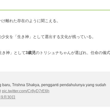
かけ離れた存在のように聞こえる。
の少女を「生き神」として選出する文化が残っている。
生き神」として
3歳児
のトリシュナちゃんが選ばれ、任命の儀
 baru, Trishna Shakya, pengganti pendahulunya yang sudah
D
pic.twitter.com/Cr8yD7rE6h
年9月30日