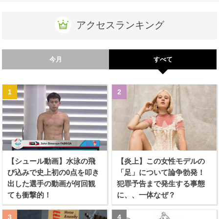
アクセスランキング
今月
すべて
【シュール動画】水泳の飛
【炎上】この女性モデルの
び込みで史上初の0点を叩き
「足」について論争勃発！
出した選手の動画が何回観
犯罪予告まで発生する事態
ても衝撃的！
に、、一体なぜ？