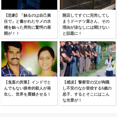
【悲劇】「触るのは自己責
開店してすぐに完売してし
任で」と書かれたサメの水
まうドーナツ屋さん、その
槽を触った男性に驚愕の展
理由が涙なしには聞けない
開が！！
と話題に！
【鬼畜の所業】インドでと
【感涙】警察官の父が殉職
んでもない猟奇的殺人が発
し不安のなか登校する5歳の
生し、世界を震撼させる！
息子、するとそこにはこん
な光景が！