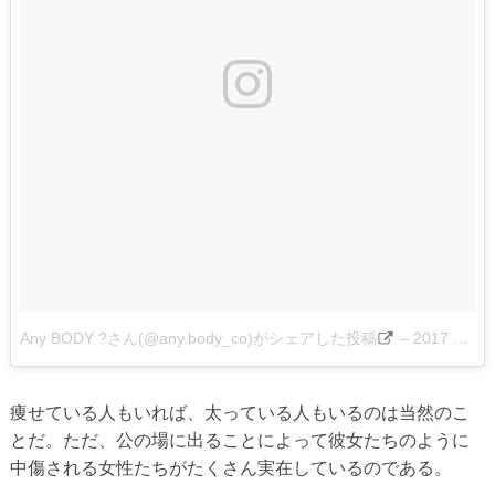
Any BODY ?さん(@any.body_co)がシェアした投稿
–
2017 6月 16 6:12午後 PDT
痩せている人もいれば、太っている人もいるのは当然のこ
とだ。ただ、公の場に出ることによって彼女たちのように
中傷される女性たちがたくさん実在しているのである。