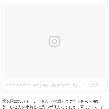
Sports Illustrated Swimsuitさん(@si_swimsuit)がシェアした投稿
親友同士のジョージアさん（22歳）とケイトさん(23歳）。
美しい２人の水着姿に思わず見入ってしまう写真だが、よ