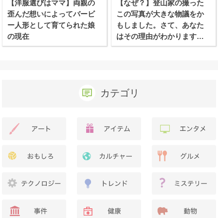
【洋服選びはママ】両親の
【なぜ？】登山家の撮った
歪んだ想いによってバービ
この写真が大きな物議をか
ー人形として育てられた娘
もしました。さて、あなた
の現在
はその理由がわかります
か？
カテゴリ