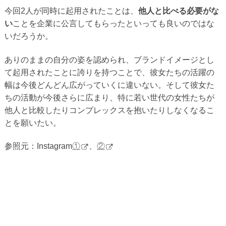
今回2人が同時に起用されたことは、
他人と比べる必要がな
い
ことを企業に公言してもらったといっても良いのではな
いだろうか。
ありのままの自分の姿を認められ、ブランドイメージとし
て起用されたことに誇りを持つことで、彼女たちの活躍の
幅は今後どんどん広がっていくに違いない。そして彼女た
ちの活動が今後さらに広まり、特に若い世代の女性たちが
他人と比較したりコンプレックスを抱いたりしなくなるこ
とを願いたい。
参照元：Instagram
①
、
②