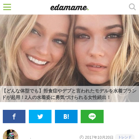
【どんな体型でも】拒食症やデブと言われたモデルを水着ブラン
ドが起用！2人の水着姿に勇気づけられる女性続出！
トレンド
2017年10月20日