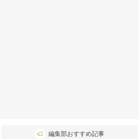
編集部おすすめ記事