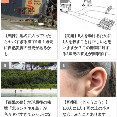
【戦慄】地名に入っていた
【問題】5人を助けるために
らヤバすぎる漢字9選！過去
1人を殺すことは正しいと思
に自然災害の歴史があるか
いますか？この難問に対す
も、、
る2歳児の答えが衝撃的すぎ
る！！
【衝撃の島】地球最後の秘
【耳瘻孔（じろうこう）】
境「北センチネル島」が
100人に1人！耳の上の小さ
色々ヤバすぎてシャレにな
な穴、みたことあります