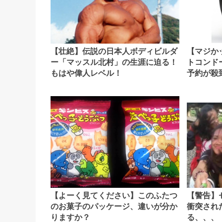
【壮絶】伝説の日本人ボディビルダ
【マジか
ー「マッスル北村」の生涯に迫る！
トコンド
もはや偉人レベル！
予約が殺
【警告】
【よーく見てください】このふたつ
衝突され
のお菓子のパッケージ、違いが分か
る、、、
りますか？