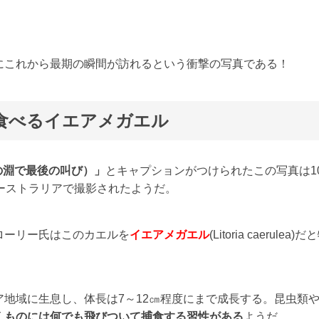
にこれから最期の瞬間が訪れるという衝撃の写真である！
食べるイエアメガエル
ss（絶望の淵で最後の叫び）」
とキャプションがつけられたこの写真は1
ーストラリアで撮影されたようだ。
ローリー氏はこのカエルを
イエアメガエル
(Litoria caerulea)だ
地域に生息し、体長は7～12㎝程度にまで成長する。昆虫類
くものには何でも飛びついて捕食する習性がある
ようだ。