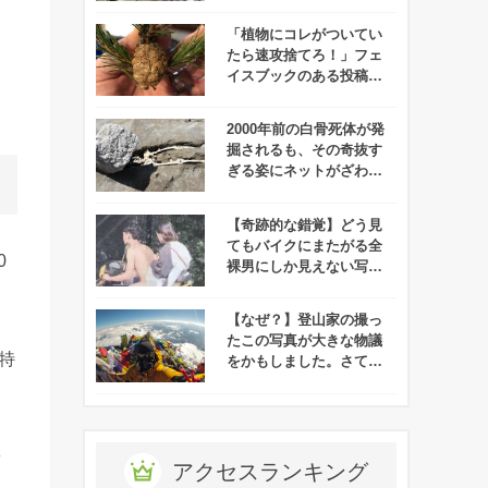
で話題に！
「植物にコレがついてい
たら速攻捨てろ！」フェ
イスブックのある投稿が
話題に！
2000年前の白骨死体が発
掘されるも、その奇抜す
ぎる姿にネットがざわつ
く・・・
【奇跡的な錯覚】どう見
てもバイクにまたがる全
0
裸男にしか見えない写真
にネット界隈がザワつ
く！
【なぜ？】登山家の撮っ
たこの写真が大きな物議
と特
をかもしました。さて、
あなたはその理由がわか
りますか？
や
アクセスランキング