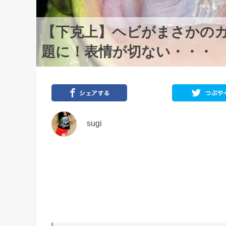
【下克上】ヘビがまさかの
題に！表情が切ない・・・
sugi