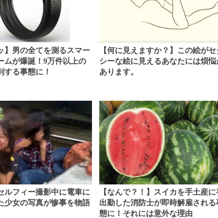
ッ】男の全てを測るスマー
【何に見えますか？】この絵がセ
ームが爆誕！9万件以上の
シーな絵に見えるあなたには煩悩
到する事態に！
あります。
セルフィー撮影中に電車に
【なんで？！】スイカを手土産に
た少女の写真が惨事を物語
出勤した消防士が即時解雇される
態に！それには意外な理由