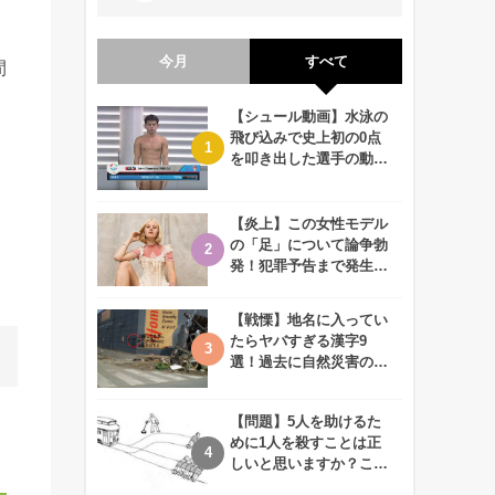
今月
すべて
間
【シュール動画】水泳の
飛び込みで史上初の0点
を叩き出した選手の動画
が何回観ても衝撃的！
【炎上】この女性モデル
の「足」について論争勃
発！犯罪予告まで発生す
る事態に、、一体なぜ？
【戦慄】地名に入ってい
たらヤバすぎる漢字9
選！過去に自然災害の歴
史があるかも、、
【問題】5人を助けるた
めに1人を殺すことは正
しいと思いますか？この
難問に対する2歳児の答