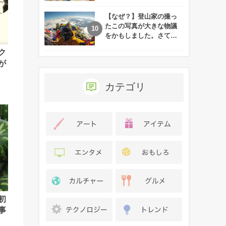
れた娘の現在
【なぜ？】登山家の撮っ
たこの写真が大きな物議
をかもしました。さて、
あなたはその理由がわか
ク
りますか？
が
カテゴリ
初
事