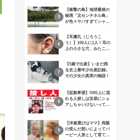
えが衝撃的すぎる！！
【衝撃の島】地球最後の
秘境「北センチネル島」
が色々ヤバすぎてシャレ
にならないレベル！
【耳瘻孔（じろうこ
う）】100人に1人！耳の
上の小さな穴、みたこと
ありますか？
【5歳で出産】いまだ残
る史上最年少出産記録。
その少女の真実の物語！
【拡散希望】SNS上に流
れる人探しは安易にシェ
アしちゃいけないって知
ってた！？
【洋服選びはママ】両親
の歪んだ想いによってバ
ービー人形として育てら