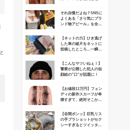
由わかりますか？
それ自慢だよね？SNSに
よくある「さり気にブラ
ンド物アピール」を全力
よ
でぶった切るツイッター
アカウントが話題に！
【ネットの力】ひき逃げ
した車の破片をネットに
投稿したところ…一瞬で
と
解決する！
【こんなヤツいねぇ！】
警察が公開した犯人の似
顔絵の”口”が話題に！
【お値段11万円】フェン
ディの新作スカーフが卑
猥すぎて、絶対そこから
顔を出したくない！
【谷間ボンッ】巨乳リス
の手ブラショットがセク
シーすぎるとツイッター