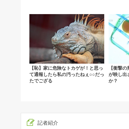
【恥】家に危険なトカゲが！と思っ
【衝撃の
て通報したら私の汚ったねぇ○○だっ
が映し出
たでござる
か？
記者紹介