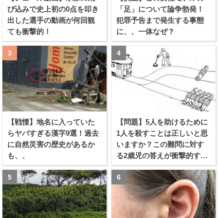
び込みで史上初の0点を叩き
「足」について論争勃発！
出した選手の動画が何回観
犯罪予告まで発生する事態
ても衝撃的！
に、、一体なぜ？
【戦慄】地名に入っていた
【問題】5人を助けるために
らヤバすぎる漢字9選！過去
1人を殺すことは正しいと思
に自然災害の歴史があるか
いますか？この難問に対す
も、、
る2歳児の答えが衝撃的すぎ
る！！