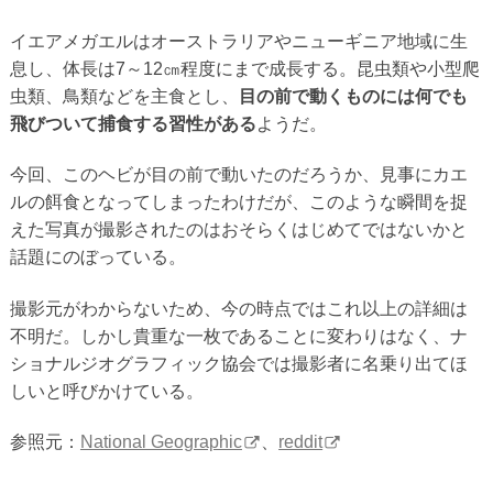
イエアメガエルはオーストラリアやニューギニア地域に生
息し、体長は7～12㎝程度にまで成長する。昆虫類や小型爬
虫類、鳥類などを主食とし、
目の前で動くものには何でも
飛びついて捕食する習性がある
ようだ。
今回、このヘビが目の前で動いたのだろうか、見事にカエ
ルの餌食となってしまったわけだが、このような瞬間を捉
えた写真が撮影されたのはおそらくはじめてではないかと
話題にのぼっている。
撮影元がわからないため、今の時点ではこれ以上の詳細は
不明だ。しかし貴重な一枚であることに変わりはなく、ナ
ショナルジオグラフィック協会では撮影者に名乗り出てほ
しいと呼びかけている。
参照元：
National Geographic
、
reddit