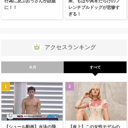
行為に及ぶおっさんが話題
果、もはや異常だらけのフ
に！！
レンチブルドッグが悲惨す
ぎる！
アクセスランキング
今月
すべて
【シュール動画】水泳の飛
【炎上】この女性モデルの