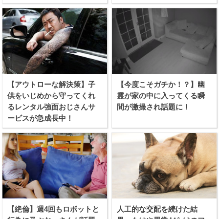
【アウトローな解決策】子
【今度こそガチか！？】幽
供をいじめから守ってくれ
霊が家の中に入ってくる瞬
るレンタル強面おじさんサ
間が激撮され話題に！
ービスが急成長中！
【絶倫】週4回もロボットと
人工的な交配を続けた結