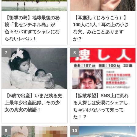
【衝撃の島】地球最後の秘
【耳瘻孔（じろうこう）】
境「北センチネル島」が
100人に1人！耳の上の小さ
色々ヤバすぎてシャレにな
な穴、みたことあります
らないレベル！
か？
【5歳で出産】いまだ残る史
【拡散希望】SNS上に流れ
上最年少出産記録。その少
る人探しは安易にシェアし
女の真実の物語！
ちゃいけないって知って
た！？