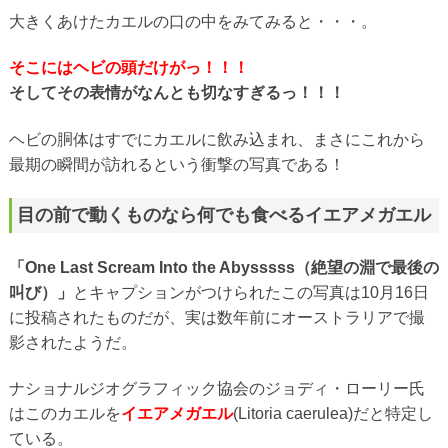
大きくあけたカエルの口の中をみてみると・・・。
そこにはヘビの頭だけがっ！！！
そしてその表情がなんとも切なすぎるっ！！！
ヘビの胴体はすでにカエルに飲み込まれ、まさにこれから
最期の瞬間が訪れるという衝撃の写真である！
目の前で動くものなら何でも食べるイエアメガエル
「One Last Scream Into the Abysssss（絶望の淵で最後の
叫び）」
とキャプションがつけられたこの写真は10月16日
に投稿されたものだが、実は数年前にオーストラリアで撮
影されたようだ。
ナショナルジオグラフィック協会のジョディ・ローリー氏
はこのカエルを
イエアメガエル
(Litoria caerulea)だと特定し
ている。